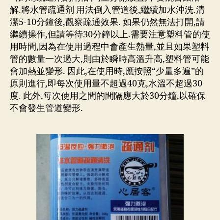
解.將水管疏通剂 用法倒入管道後,繼續加水沖洗.清
潔5-10分鐘後,觀察疏通效果. 如果仍然無法打開,請
繼續操作,但請等待30分鐘以上.需要注意塑料管的使
用時間,因為在使用過程中會產生熱量,並且如果塑料
管的數量一次過大,則由於瞬時高溫升高,塑料管可能
會加熱並變形. 因此,在使用時,應按照“少量多遍”的
原則進行,即每次使用量不超過40克,水溫不超過30
度. 此外,每次使用之間的間隔應大於30分鐘,以確保
不會發生管道變形.