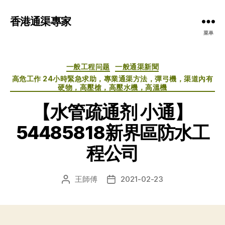
香港通渠專家
菜单
分
一般工程问题
一般通渠新聞
类
高危工作 24小時緊急求助，專業通渠方法，彈弓機，渠道內有
硬物，高壓槍，高壓水機，高溫機
【水管疏通剂 小通】
54485818新界區防水工
程公司
王師傅
2021-02-23
文
发
章
布
作
日
者
期