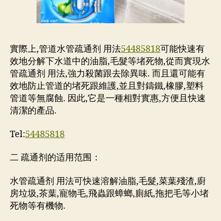
實際上,管道水管疏通剂 用法
54485818
可能快速有
效地分解下水道中的油脂,毛髮等堵死物,從而實現水
管疏通剂 用法,強力殺菌跟去除異味. 而且還可能有
效地防止管道的堵死跟維護,並且對鑄鐵,橡膠,塑料
管道等無腐蝕. 因此,它是一種相對實惠,方便且快速
清潔的產品.
Tel:
54485818
二 疏通剂的适用范围：
水管疏通剂 用法可快速溶解油脂,毛髮,菜葉殘渣,廚
房垃圾,茶葉,寵物毛,飛蟲跟蟑螂,廁紙,拖把毛等小堵
死物等有機物.