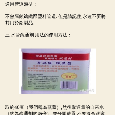
適用管道類型：
不會腐蝕鑄鐵跟塑料管道. 但是請記住,永遠不要將
其用於鋁製品.
三 水管疏通剂 用法的使用方法：
取約40克（我們稱為瓶蓋）,然後取適量的自來水
（約為疏通劑的兩倍）,並分開放置,不要混合跟溶