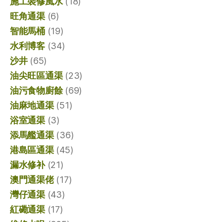
施工裝修風水
(18)
旺角通渠
(6)
智能馬桶
(19)
水利博客
(34)
沙井
(65)
油尖旺區通渠
(23)
油污食物廚餘
(69)
油麻地通渠
(51)
浴室通渠
(3)
添馬艦通渠
(36)
港島區通渠
(45)
漏水修补
(21)
澳門通渠佬
(17)
灣仔通渠
(43)
紅磡通渠
(17)