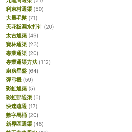
九龍灣通渠
(21)
利東村通渠
(50)
大量毛髮
(71)
天花板漏水打针
(20)
太古通渠
(49)
寶林通渠
(23)
專業通渠
(20)
專業通渠方法
(112)
廚房星盤
(64)
彈弓機
(59)
彩虹通渠
(5)
彩虹邨通渠
(6)
快速疏通
(17)
數字馬桶
(20)
新界區通渠
(48)