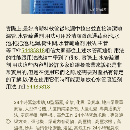
實際上,最好將塑料軟管從地漏中拉出並直接清潔地
漏管.水管疏通剂 用法可用於清潔跟疏通蔬菜池,水
池,拖把池,地漏,衛生間,水管疏通剂 用法,主管
等.Tel:
54485818
相信大家都從上述水管疏通剂 用法
的性能跟用法總結中學到了很多. 實際上,水管疏通
剂 用法這些內容對於許多家庭跟餐飲業來說都是非
常實用的,但是在使用它們之前,您需要對產品有肯定
的了解,以便在使用它們時可能更加放心水管疏通剂
用法.Tel:
54485818
24小時緊急求助
,
U型隔器
,
企缸
,
化糞
,
吸糞車
,
地台渠嚴重
淤塞
,
大型彈弓機
,
大廈街鋪渠淤塞
,
大量毛髮
,
專業通渠方
法
,
廚房星盤
,
彈弓機，高危工作 24小時緊急求助，專業通
渠方法，彈弓機，渠道內有硬物，高壓槍，高壓水機，高
标
溫機
,
沙井
,
油污食物廚餘
,
浴缸
,
高危工作 24小時緊急求
签