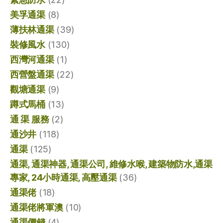
美孚通渠
(8)
薄扶林通渠
(39)
裝修風水
(130)
西灣河通渠
(1)
西營盤通渠
(22)
觀塘通渠
(9)
蹲式馬桶
(13)
通 渠 服務
(2)
通沙井
(118)
通渠
(125)
通渠, 通渠神器, 通渠公司, 維修水喉, 建築物防水,通渠
專家, 24小時通渠, 高壓通渠
(36)
通渠佬
(18)
通渠佬將軍澳
(10)
通渠價錢
(4)