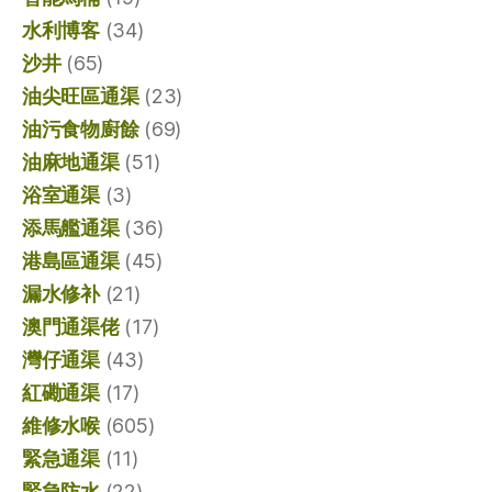
水利博客
(34)
沙井
(65)
油尖旺區通渠
(23)
油污食物廚餘
(69)
油麻地通渠
(51)
浴室通渠
(3)
添馬艦通渠
(36)
港島區通渠
(45)
漏水修补
(21)
澳門通渠佬
(17)
灣仔通渠
(43)
紅磡通渠
(17)
維修水喉
(605)
緊急通渠
(11)
緊急防水
(22)