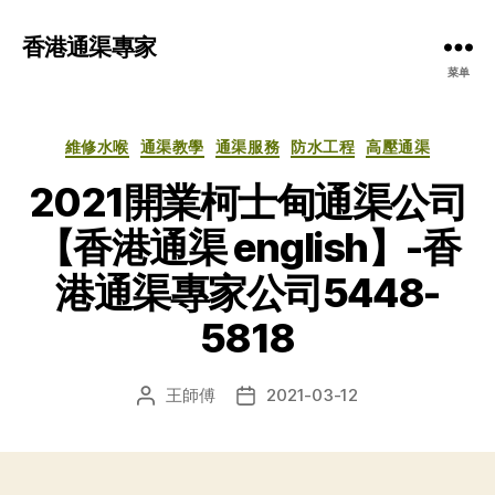
香港通渠專家
菜单
分
維修水喉
通渠教學
通渠服務
防水工程
高壓通渠
类
2021開業柯士甸通渠公司
【香港通渠 english】-香
港通渠專家公司5448-
5818
王師傅
2021-03-12
文
发
章
布
作
日
者
期