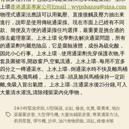
上環
香港通渠專家公司Email：
wypshansu@sina.com
物理式通渠法應該可以用氣壓、直接接觸及壓力抽出來
進行，說即是使用傳統通渠揼。現在市面上已經有不同
款、簡便及方便的通渠揼任均選擇，最重要是挑合適的
揼去處理塞渠。上水上環 化學劑去解決通渠問題，所有
的通渠劑均屬危險品，它是腐蝕液體，成份為硫化酸，
因此小心行事。上水上環 -.使用通渠劑先穿保護衣物,手
套及圍裙等,開啟窗戶,空氣流通。上水上環-.每用不宜多
四分之一樽通渠水。上水上環-.倒通渠水時不快及離馬桶
位太高,免濺馬桶 。上水上環-.頭及臉與馬桶保持一定距
離,免吸入冒出氣體 。上水上環-.注通渠水後25分鐘,可入
大量清水灌洗,清除殘留渠內化學物 。
24小時緊急求助
,
U型隔器
,
企缸
,
修改
,
化糞
,
吸糞車
,
地台
渠嚴重淤塞
,
大型彈弓機
,
大廈街鋪渠淤塞
,
專業通渠方法
,
标
廚房星盤
,
彈弓機
,
沙井
,
油污食物廚餘
,
浴缸
,
維修水喉
签