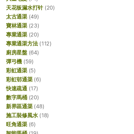
天花板漏水打针
(20)
太古通渠
(49)
寶林通渠
(23)
專業通渠
(20)
專業通渠方法
(112)
廚房星盤
(64)
彈弓機
(59)
彩虹通渠
(5)
彩虹邨通渠
(6)
快速疏通
(17)
數字馬桶
(20)
新界區通渠
(48)
施工裝修風水
(18)
旺角通渠
(6)
智能馬桶
(19)