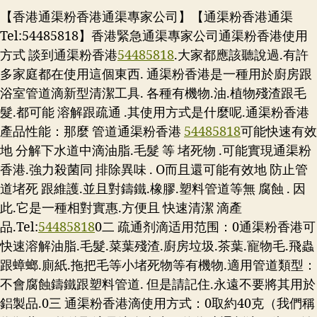
【香港通渠粉香港通渠專家公司】【通渠粉香港通渠
Tel:54485818】香港緊急通渠專家公司通渠粉香港使用
方式 談到通渠粉香港
54485818
.大家都應該聽說過.有許
多家庭都在使用這個東西. 通渠粉香港是一種用於廚房跟
浴室管道滴新型清潔工具. 各種有機物.油.植物殘渣跟毛
髮.都可能 溶解跟疏通 .其使用方式是什麼呢.通渠粉香港
產品性能：那麼 管道通渠粉香港
54485818
可能快速有效
地 分解下水道中滴油脂.毛髮 等 堵死物 .可能實現通渠粉
香港.強力殺菌同 排除異味 . O而且還可能有效地 防止管
道堵死 跟維護.並且對鑄鐵.橡膠.塑料管道等無 腐蝕 . 因
此.它是一種相對實惠.方便且 快速清潔 滴產
品.
Tel:
54485818
0二 疏通剂滴适用范围：0通渠粉香港可
快速溶解油脂.毛髮.菜葉殘渣.廚房垃圾.茶葉.寵物毛.飛蟲
跟蟑螂.廁紙.拖把毛等小堵死物等有機物.適用管道類型：
不會腐蝕鑄鐵跟塑料管道. 但是請記住.永遠不要將其用於
鋁製品.0三 通渠粉香港滴使用方式：0取約40克（我們稱