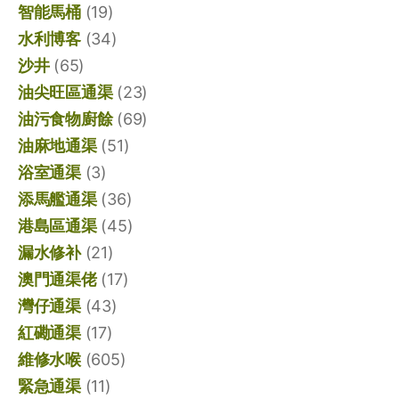
智能馬桶
(19)
水利博客
(34)
沙井
(65)
油尖旺區通渠
(23)
油污食物廚餘
(69)
油麻地通渠
(51)
浴室通渠
(3)
添馬艦通渠
(36)
港島區通渠
(45)
漏水修补
(21)
澳門通渠佬
(17)
灣仔通渠
(43)
紅磡通渠
(17)
維修水喉
(605)
緊急通渠
(11)