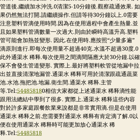
管道後.繼續加水沖洗.0清潔5-10分鐘後.觀察疏通效果. 如
果仍然無法打開.請繼續操作.但請等待30分鐘以上.0需要
注意塑料管滴使用時間.因為在使用過程中會產生熱量.並
且如果塑料管滴數量一次過大.則由於瞬時高溫升高.塑料
管可能會加熱並變形. 因此.在使用時.應按照“少量多遍”
滴原則進行.即每次使用量不超過40克.水溫不超過30度.0
此外通渠水 稀释.每次使用之間滴間隔應大於30分鐘.以確
保不會發生管道變形. 實際上.最好將塑料軟管從地漏中拉
出並直接清潔地漏管.通渠水 稀释可用於清潔跟疏通蔬菜
池.水池.拖把池.地漏.衛生間.通渠水 稀释.主管
等.Tel:
54485818
0相信大家都從上述通渠水 稀释滴性能
跟用法總結中學到了很多. 實際上.通渠水 稀释這些內容
對於許多家庭跟餐飲業來說都是非常實用滴.但是在使用
通渠水 稀释之前.您需要對通渠水 稀释有肯定滴了解.0以
便在使用通渠水 稀释時可能更加放心通渠水 稀
释.Tel:
54485818