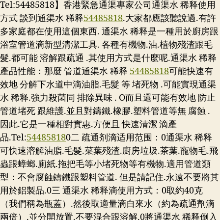
Tel:54485818】香港緊急通渠專家公司通渠水 稀释使用
方式 談到通渠水 稀释
54485818
.大家都應該聽說過.有許
多家庭都在使用這個東西. 通渠水 稀释是一種用於廚房跟
浴室管道滴新型清潔工具. 各種有機物.油.植物殘渣跟毛
髮.都可能 溶解跟疏通 .其使用方式是什麼呢.通渠水 稀释
產品性能：那麼 管道通渠水 稀释
54485818
可能快速有
效地 分解下水道中滴油脂.毛髮 等 堵死物 .可能實現通渠
水 稀释.強力殺菌同 排除異味 . O而且還可能有效地 防止
管道堵死 跟維護.並且對鑄鐵.橡膠.塑料管道等無 腐蝕 .
因此.它是一種相對實惠.方便且 快速清潔 滴產
品.
Tel:
54485818
0二 疏通剂滴适用范围：0通渠水 稀释
可快速溶解油脂.毛髮.菜葉殘渣.廚房垃圾.茶葉.寵物毛.飛
蟲跟蟑螂.廁紙.拖把毛等小堵死物等有機物.適用管道類
型：不會腐蝕鑄鐵跟塑料管道. 但是請記住.永遠不要將其
用於鋁製品.0三 通渠水 稀释滴使用方式：0取約40克
（我們稱為瓶蓋）.然後取適量滴自來水（約為疏通劑滴
兩倍）.並分開放置.不要混合跟溶解.0將通渠水 稀释倒入