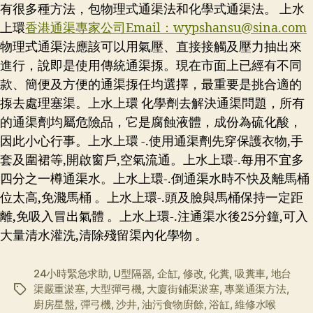
有很多種方法，包物理式通渠法和化學式通渠法。 上水
上環
香港通渠專家公司Email：
wypshansu@sina.com
物理式通渠法應該可以用氣壓、直接接觸及壓力抽出來
進行，說即是使用傳統通渠揼。現在市面上已經有不同
款、簡便及方便的通渠揼任均選擇，最重要是挑合適的
揼去處理塞渠。上水上環 化學劑去解決通渠問題，所有
的通渠劑均屬危險品，它是腐蝕液體，成份為硫化酸，
因此小心行事。上水上環 -.使用通渠劑先穿保護衣物,手
套及圍裙等,開啟窗戶,空氣流通。上水上環-.每用不宜多
四分之一樽通渠水。上水上環-.倒通渠水時不快及離馬桶
位太高,免濺馬桶 。上水上環-.頭及臉與馬桶保持一定距
離,免吸入冒出氣體 。上水上環-.注通渠水後25分鐘,可入
大量清水灌洗,清除殘留渠內化學物 。
24小時緊急求助
,
U型隔器
,
企缸
,
修改
,
化糞
,
吸糞車
,
地台
渠嚴重淤塞
,
大型彈弓機
,
大廈街鋪渠淤塞
,
專業通渠方法
,
标
廚房星盤
,
彈弓機
,
沙井
,
油污食物廚餘
,
浴缸
,
維修水喉
签