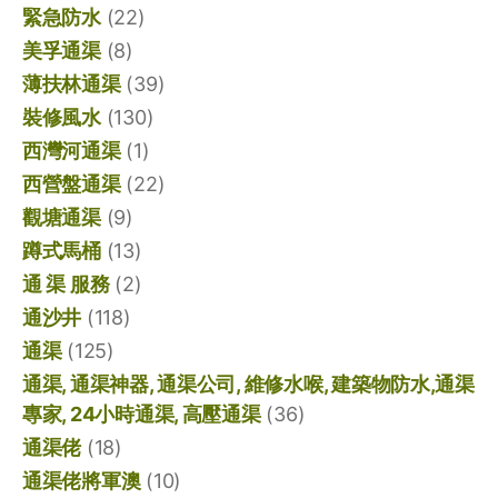
緊急防水
(22)
美孚通渠
(8)
薄扶林通渠
(39)
裝修風水
(130)
西灣河通渠
(1)
西營盤通渠
(22)
觀塘通渠
(9)
蹲式馬桶
(13)
通 渠 服務
(2)
通沙井
(118)
通渠
(125)
通渠, 通渠神器, 通渠公司, 維修水喉, 建築物防水,通渠
專家, 24小時通渠, 高壓通渠
(36)
通渠佬
(18)
通渠佬將軍澳
(10)