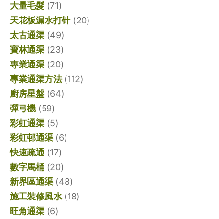
大量毛髮
(71)
天花板漏水打针
(20)
太古通渠
(49)
寶林通渠
(23)
專業通渠
(20)
專業通渠方法
(112)
廚房星盤
(64)
彈弓機
(59)
彩虹通渠
(5)
彩虹邨通渠
(6)
快速疏通
(17)
數字馬桶
(20)
新界區通渠
(48)
施工裝修風水
(18)
旺角通渠
(6)