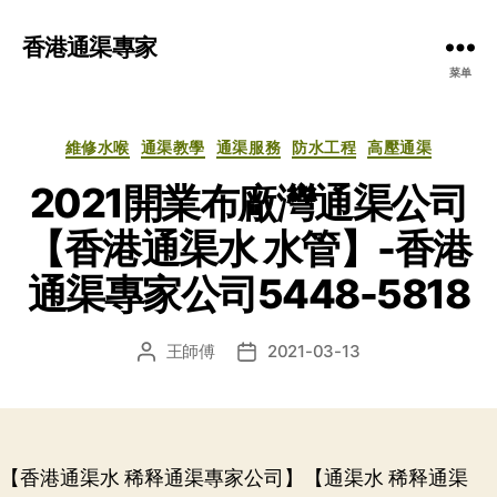
香港通渠專家
菜单
分
維修水喉
通渠教學
通渠服務
防水工程
高壓通渠
类
2021開業布廠灣通渠公司
【香港通渠水 水管】-香港
通渠專家公司5448-5818
王師傅
2021-03-13
文
发
章
布
作
日
者
期
【香港通渠水 稀释通渠專家公司】【通渠水 稀释通渠