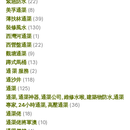
緊急防水
(22)
美孚通渠
(8)
薄扶林通渠
(39)
裝修風水
(130)
西灣河通渠
(1)
西營盤通渠
(22)
觀塘通渠
(9)
蹲式馬桶
(13)
通 渠 服務
(2)
通沙井
(118)
通渠
(125)
通渠, 通渠神器, 通渠公司, 維修水喉, 建築物防水,通渠
專家, 24小時通渠, 高壓通渠
(36)
通渠佬
(18)
通渠佬將軍澳
(10)