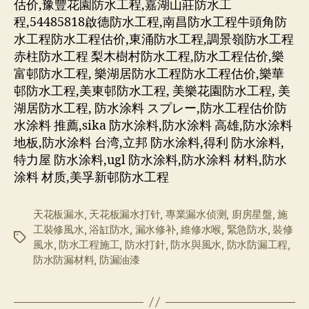
估价,豫豐花園防水工程,嘉湖山莊防水工
程,54485818啟德防水工程,南昌防水工程牛頭角防
水工程防水工程估价,東涌防水工程,調景嶺防水工程
赤柱防水工程 梨木樹村防水工程,防水工程估价,樂
富邨防水工程, 樂湖居防水工程防水工程估价,樂華
邨防水工程,美東邨防水工程, 美樂花園防水工程, 美
湖居防水工程, 防水涂料 スプレー,防水工程估价防
水涂料 推薦,sika 防水涂料,防水涂料 高雄,防水涂料
地板,防水涂料 台湾,立邦 防水涂料,得利 防水涂料,
特力屋 防水涂料,ugl 防水涂料,防水涂料 材料,防水
涂料 材质,美孚新邨防水工程
天花板漏水
,
天花板漏水打针
,
專業漏水侦测
,
廚房星盤
,
施
工裝修風水
,
浴缸防水
,
漏水修补
,
維修水喉
,
緊急防水
,
裝修
标
風水
,
防水工程施工
,
防水打針
,
防水與風水
,
防水防漏工程
,
签
防水防漏材料
,
防漏油漆