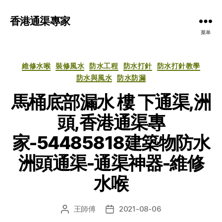
香港通渠專家
菜单
分
維修水喉
裝修風水
防水工程
防水打針
防水打針教學
类
防水與風水
防水防漏
馬桶底部漏水 樓 下通渠,洲
頭,香港通渠專
家-54485818建築物防水
洲頭通渠-通渠神器-維修
水喉
王師傅
2021-08-06
文
发
章
布