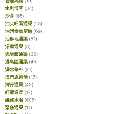
智能馬桶
(19)
水利博客
(34)
沙井
(65)
油尖旺區通渠
(23)
油污食物廚餘
(69)
油麻地通渠
(51)
浴室通渠
(3)
添馬艦通渠
(36)
港島區通渠
(45)
漏水修补
(21)
澳門通渠佬
(17)
灣仔通渠
(43)
紅磡通渠
(17)
維修水喉
(605)
緊急通渠
(11)