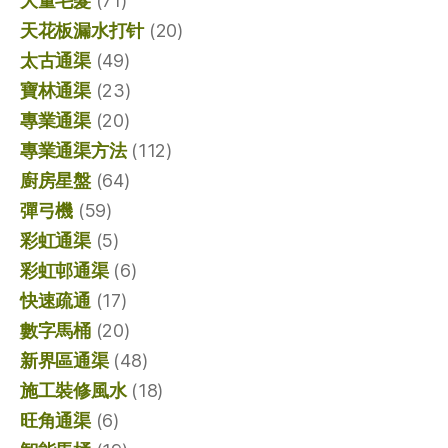
大量毛髮
(71)
天花板漏水打针
(20)
太古通渠
(49)
寶林通渠
(23)
專業通渠
(20)
專業通渠方法
(112)
廚房星盤
(64)
彈弓機
(59)
彩虹通渠
(5)
彩虹邨通渠
(6)
快速疏通
(17)
數字馬桶
(20)
新界區通渠
(48)
施工裝修風水
(18)
旺角通渠
(6)