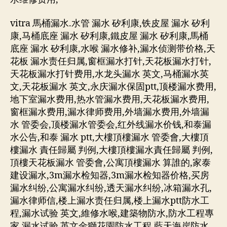
vitra 馬桶漏水.水管 漏水 矽利康,铁皮屋 漏水 矽利
康,马桶底座 漏水 矽利康,鐵皮屋 漏水 矽利康,馬桶
底座 漏水 矽利康,水喉 漏水修补,漏水侦测带价格,天
花板 漏水责任归属,窗框漏水打针,天花板漏水打针,
天花板漏水打针费用,水龙头漏水 英文,马桶漏水英
文,天花板漏水 英文,永庆漏水保固ptt,顶楼漏水费用,
地下室漏水费用,热水管漏水费用,天花板漏水费用,
窗框漏水费用,漏水律师费用,外墙漏水费用,外墙漏
水 管委会,顶楼漏水管委会,红外线漏水价钱,和泰漏
水公告,和泰 漏水 ptt,大樓頂樓漏水 管委會,大樓頂
樓漏水 責任歸屬 判例,大樓頂樓漏水責任歸屬 判例,
頂樓天花板漏水 管委會,公寓頂樓漏水 算誰的,家泰
建设漏水,3m漏水检知器,3m漏水检知器价格,买房
漏水纠纷,公寓漏水纠纷,透天漏水纠纷,冰箱漏水孔,
漏水律师信,楼上漏水责任归属,楼上漏水ptt防水工
程,漏水试验 英文,維修水喉,建築物防水,防水工程專
家,漏水试验 英文金獅花園防水工程,藍天海岸防水