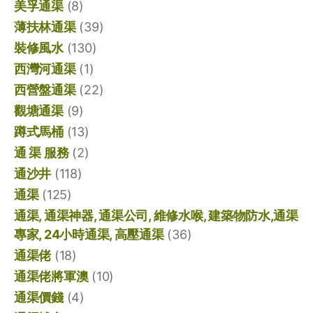
美孚通渠
(8)
薄扶林通渠
(39)
裝修風水
(130)
西灣河通渠
(1)
西營盤通渠
(22)
觀塘通渠
(9)
蹲式馬桶
(13)
通 渠 服務
(2)
通沙井
(118)
通渠
(125)
通渠, 通渠神器, 通渠公司, 維修水喉, 建築物防水,通渠
專家, 24小時通渠, 高壓通渠
(36)
通渠佬
(18)
通渠佬將軍澳
(10)
通渠價錢
(4)