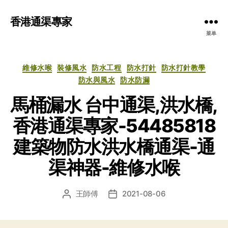
香港通渠專家
菜单
分
維修水喉
裝修風水
防水工程
防水打針
防水打針教學
类
防水與風水
防水防漏
馬桶漏水 台中通渠,洪水橋,
香港通渠專家-54485818
建築物防水洪水橋通渠-通
渠神器-維修水喉
王師傅
2021-08-06
文
发
章
布
作
日
者
期