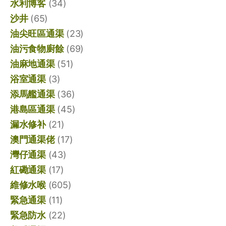
水利博客
(34)
沙井
(65)
油尖旺區通渠
(23)
油污食物廚餘
(69)
油麻地通渠
(51)
浴室通渠
(3)
添馬艦通渠
(36)
港島區通渠
(45)
漏水修补
(21)
澳門通渠佬
(17)
灣仔通渠
(43)
紅磡通渠
(17)
維修水喉
(605)
緊急通渠
(11)
緊急防水
(22)