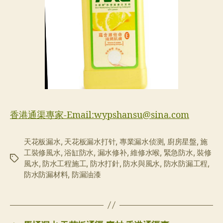
香港通渠專家-Email:
wypshansu@sina.com
天花板漏水
,
天花板漏水打针
,
專業漏水侦测
,
廚房星盤
,
施
工裝修風水
,
浴缸防水
,
漏水修补
,
維修水喉
,
緊急防水
,
裝修
标
風水
,
防水工程施工
,
防水打針
,
防水與風水
,
防水防漏工程
,
签
防水防漏材料
,
防漏油漆