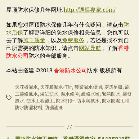
屋顶防水保修几年网址:
http://通渠專家.com/
如果您对屋顶防水保修几年有什么疑问，请点击
防
水质保
了解更详细的防水保修相关信息，您也可以
去了解
施工质量
，以及
免费服务
，若还是找不到自
己所需要的防水知识，请点击
网站导航
，了解
香港
防水公司
防水的全部服务。
本站由搭建 ©2018
香港防水公司
防水 版权所有
天花板漏水
,
天花板漏水打针
,
專業漏水侦测
,
廚房星盤
,
施
工裝修風水
,
浴缸防水
,
漏水修补
,
維修水喉
,
緊急防水
,
裝修
标
風水
,
防水工程施工
,
防水打針
,
防水與風水
,
防水防漏工程
,
签
防水防漏材料
,
防漏油漆