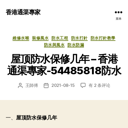
香港通渠專家
菜单
分
維修水喉
裝修風水
防水工程
防水打針
防水打針教學
类
防水與風水
防水防漏
屋顶防水保修几年 – 香港
通渠專家-54485818防水
屋
王師傅
2021-08-15
有 2 条评论
文
发
顶
章
布
防
作
日
水
者
期
保
修
一、
屋顶防水保修几年
几