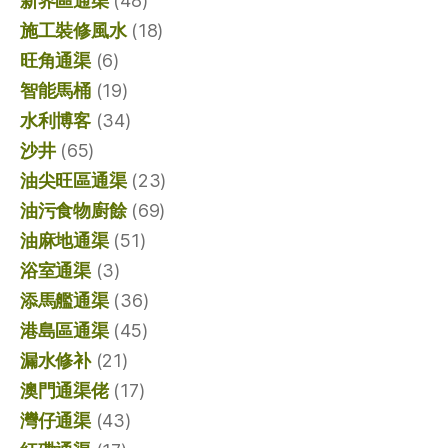
新界區通渠
(48)
施工裝修風水
(18)
旺角通渠
(6)
智能馬桶
(19)
水利博客
(34)
沙井
(65)
油尖旺區通渠
(23)
油污食物廚餘
(69)
油麻地通渠
(51)
浴室通渠
(3)
添馬艦通渠
(36)
港島區通渠
(45)
漏水修补
(21)
澳門通渠佬
(17)
灣仔通渠
(43)