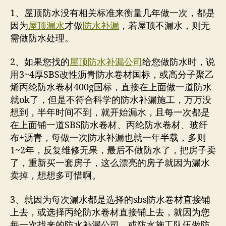
1、屋顶防水没有相关标准来衡量几年做一次，都是
因为
屋顶漏水
才做
防水补漏
，若屋顶不漏水，则无
需做防水处理。
2、如果您找的
屋顶防水补漏公司
给您做防水时，说
用3~4厚SBS改性沥青防水卷材国标，或高分子聚乙
烯丙纶防水卷材400g国标，直接在上面做一道防水
就ok了，但是不符合科学的防水补漏施工，万万没
想到，半年时间不到，就开始漏水，且每一次都是
在上面铺一道SBS防水卷材、丙纶防水卷材、玻纤
布+沥青，每做一次防水补漏也就一年半载，多则
1~2年，反复维修无果，最后不做防水了，把房子卖
了，重新买一套房子，这么漂亮的房子就因为漏水
卖掉，想想多可惜啊。
3、就因为每次漏水都是选择的sbs防水卷材直接铺
上去，或选择丙纶防水卷材直接铺上去，就因为您
每一次找来的防水补漏公司，或防水施工队伍做防