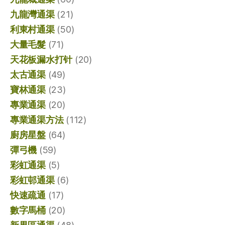
九龍灣通渠
(21)
利東村通渠
(50)
大量毛髮
(71)
天花板漏水打针
(20)
太古通渠
(49)
寶林通渠
(23)
專業通渠
(20)
專業通渠方法
(112)
廚房星盤
(64)
彈弓機
(59)
彩虹通渠
(5)
彩虹邨通渠
(6)
快速疏通
(17)
數字馬桶
(20)