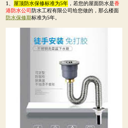
年
1、
屋顶防水保修标准为5年
，若您的屋面防水是
香
–
港防水公司
防水工程有限公司给您做的，那么楼面
香
防水保修期
标准为5年。
港
通
渠
專
家-54485818
防
水