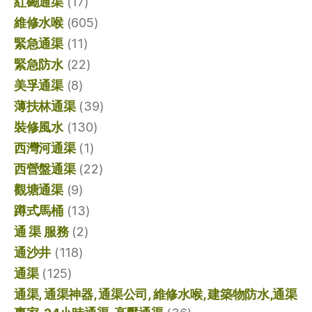
紅磡通渠
(17)
維修水喉
(605)
緊急通渠
(11)
緊急防水
(22)
美孚通渠
(8)
薄扶林通渠
(39)
裝修風水
(130)
西灣河通渠
(1)
西營盤通渠
(22)
觀塘通渠
(9)
蹲式馬桶
(13)
通 渠 服務
(2)
通沙井
(118)
通渠
(125)
通渠, 通渠神器, 通渠公司, 維修水喉, 建築物防水,通渠