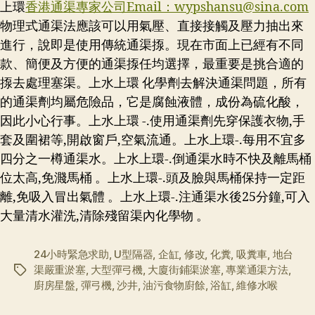
上環
香港通渠專家公司Email：
wypshansu@sina.com
物理式通渠法應該可以用氣壓、直接接觸及壓力抽出來
進行，說即是使用傳統通渠揼。現在市面上已經有不同
款、簡便及方便的通渠揼任均選擇，最重要是挑合適的
揼去處理塞渠。上水上環 化學劑去解決通渠問題，所有
的通渠劑均屬危險品，它是腐蝕液體，成份為硫化酸，
因此小心行事。上水上環 -.使用通渠劑先穿保護衣物,手
套及圍裙等,開啟窗戶,空氣流通。上水上環-.每用不宜多
四分之一樽通渠水。上水上環-.倒通渠水時不快及離馬桶
位太高,免濺馬桶 。上水上環-.頭及臉與馬桶保持一定距
離,免吸入冒出氣體 。上水上環-.注通渠水後25分鐘,可入
大量清水灌洗,清除殘留渠內化學物 。
24小時緊急求助
,
U型隔器
,
企缸
,
修改
,
化糞
,
吸糞車
,
地台
渠嚴重淤塞
,
大型彈弓機
,
大廈街鋪渠淤塞
,
專業通渠方法
,
标
廚房星盤
,
彈弓機
,
沙井
,
油污食物廚餘
,
浴缸
,
維修水喉
签