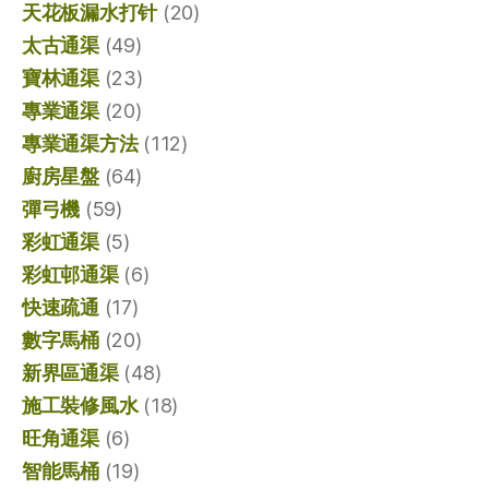
天花板漏水打针
(20)
太古通渠
(49)
寶林通渠
(23)
專業通渠
(20)
專業通渠方法
(112)
廚房星盤
(64)
彈弓機
(59)
彩虹通渠
(5)
彩虹邨通渠
(6)
快速疏通
(17)
數字馬桶
(20)
新界區通渠
(48)
施工裝修風水
(18)
旺角通渠
(6)
智能馬桶
(19)