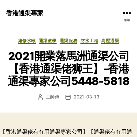
香港通渠專家
菜单
分
維修水喉
通渠教學
通渠服務
防水工程
高壓通渠
类
2021開業落馬洲通渠公司
【香港通渠佬狮王】-香港
通渠專家公司5448-5818
王師傅
2021-03-13
文
发
章
布
作
日
者
期
【香港通渠佬有冇用通渠專家公司】【通渠佬有冇用通