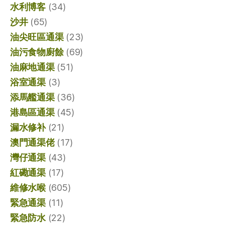
水利博客
(34)
沙井
(65)
油尖旺區通渠
(23)
油污食物廚餘
(69)
油麻地通渠
(51)
浴室通渠
(3)
添馬艦通渠
(36)
港島區通渠
(45)
漏水修补
(21)
澳門通渠佬
(17)
灣仔通渠
(43)
紅磡通渠
(17)
維修水喉
(605)
緊急通渠
(11)
緊急防水
(22)