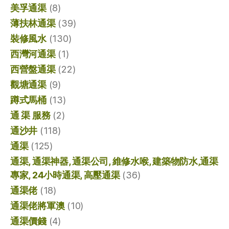
美孚通渠
(8)
薄扶林通渠
(39)
裝修風水
(130)
西灣河通渠
(1)
西營盤通渠
(22)
觀塘通渠
(9)
蹲式馬桶
(13)
通 渠 服務
(2)
通沙井
(118)
通渠
(125)
通渠, 通渠神器, 通渠公司, 維修水喉, 建築物防水,通渠
專家, 24小時通渠, 高壓通渠
(36)
通渠佬
(18)
通渠佬將軍澳
(10)
通渠價錢
(4)