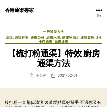
香港通渠專家
菜单
分
一般通渠方法
类
通渠, 通渠神器, 通渠公司, 維修水喉, 建築物防水,通渠專家, 24
小時通渠, 高壓通渠
【梳打粉通渠】特效 廚房
通渠方法
王師傅
2021-02-01
文
发
章
布
作
日
者
期
梳打粉一直都係清潔 製造糕點嘅好幫手 不過你又有