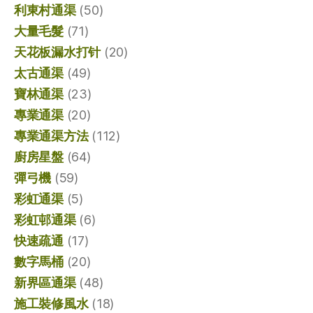
利東村通渠
(50)
大量毛髮
(71)
天花板漏水打针
(20)
太古通渠
(49)
寶林通渠
(23)
專業通渠
(20)
專業通渠方法
(112)
廚房星盤
(64)
彈弓機
(59)
彩虹通渠
(5)
彩虹邨通渠
(6)
快速疏通
(17)
數字馬桶
(20)
新界區通渠
(48)
施工裝修風水
(18)