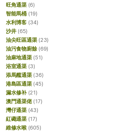
旺角通渠
(6)
智能馬桶
(19)
水利博客
(34)
沙井
(65)
油尖旺區通渠
(23)
油污食物廚餘
(69)
油麻地通渠
(51)
浴室通渠
(3)
添馬艦通渠
(36)
港島區通渠
(45)
漏水修补
(21)
澳門通渠佬
(17)
灣仔通渠
(43)
紅磡通渠
(17)
維修水喉
(605)