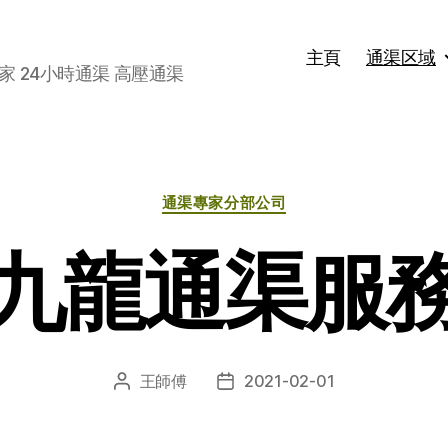
主頁
通渠区域
家 24小時通渠 高壓通渠
分
通渠專家分部公司
类
九龍通渠服
王師傅
2021-02-01
文
发
章
布
作
日