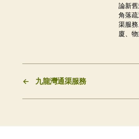
論新舊
角落疏
渠服務
廈、物
←
九龍灣通渠服務