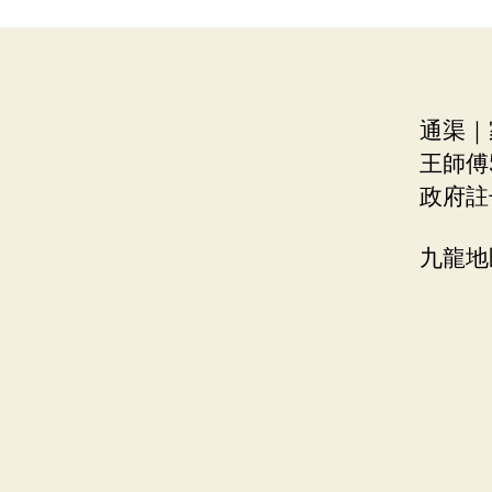
通渠｜
王師傅5
政府註
九龍地