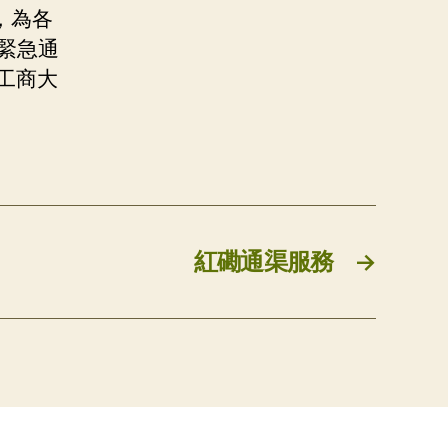
，為各
緊急通
工商大
紅磡通渠服務
→