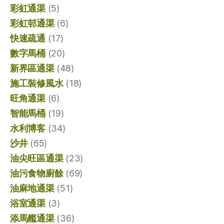
彩虹通渠
(5)
彩虹邨通渠
(6)
快速疏通
(17)
數字馬桶
(20)
新界區通渠
(48)
施工裝修風水
(18)
旺角通渠
(6)
智能馬桶
(19)
水利博客
(34)
沙井
(65)
油尖旺區通渠
(23)
油污食物廚餘
(69)
油麻地通渠
(51)
浴室通渠
(3)
添馬艦通渠
(36)