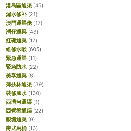
港島區通渠
(45)
漏水修补
(21)
澳門通渠佬
(17)
灣仔通渠
(43)
紅磡通渠
(17)
維修水喉
(605)
緊急通渠
(11)
緊急防水
(22)
美孚通渠
(8)
薄扶林通渠
(39)
裝修風水
(130)
西灣河通渠
(1)
西營盤通渠
(22)
觀塘通渠
(9)
蹲式馬桶
(13)