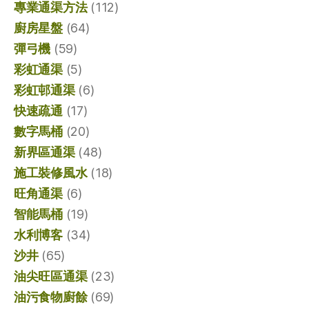
專業通渠方法
(112)
廚房星盤
(64)
彈弓機
(59)
彩虹通渠
(5)
彩虹邨通渠
(6)
快速疏通
(17)
數字馬桶
(20)
新界區通渠
(48)
施工裝修風水
(18)
旺角通渠
(6)
智能馬桶
(19)
水利博客
(34)
沙井
(65)
油尖旺區通渠
(23)
油污食物廚餘
(69)