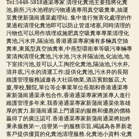
Tel:5448-5818通渠專家 清理化糞池主要指將化糞
池,廁所,污水池裡的污物通過專用真空吸糞車,抽運
至糞便新蒲崗通渠處理站. 集中進行無害化處理的作
業過程清理化糞池即可以防止管道堵塞,同時清理的
污物也可以用作填埋或施肥真空吸糞車專業清理化
糞池,污水井,隔油池.香港通渠專家擁有多輛真空抽
糞車,東風型真空抽糞車,中燕型環衛車等吸污車輛專
業清掏清理化糞池,污水池.污水井隔油池,化油池,地
下室排污池,並可以人工掏挖化糞池,隔油池,污水井,
清井底,污水的清運工作;提供化糞池,污水井的長期
維護管理服務誠邀各大社區物業,酒店賓館飯店,大
廈,學校,醫院,單位等企事業單位長期和香港通渠專
家新蒲崗通渠承包合作,香港通渠專家將派專人進行
維護管理多年來.我香港通渠專家新蒲崗通渠依靠雄
厚的實力.新蒲崗通渠上門通渠的服務和優惠的價格
贏得了的廣泛認可.香港通渠專家新蒲崗通渠將始終
秉承服務第一,信譽第一的服務宗旨,竭誠為各界新老
客戶提供優質的化糞池清理服務.化糞池小資料:化糞