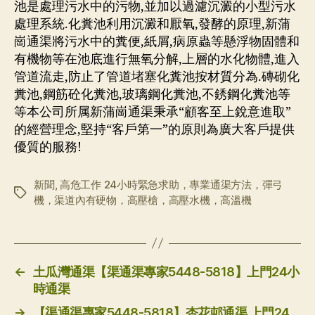
池是處理污水中的污物,並加以過濾沉澱的小型污水
處理系統.化糞池利用沉澱和厭氧,發酵的原理,新蒲
崗通渠將污水中的糞便,紙屑,病原蟲等懸浮物固體和
有機物等在池底進行無氧分解,上層的水化物體,進入
管道流走,防止了管道堵塞化糞池按材質分為.磚砌化
糞池,鋼筋砼化糞池,玻璃鋼化糞池,不銹鋼化糞池等
等本公司所属新蒲崗通渠秉承“顧客至上銳意進取”
的經營理念,堅持“客戶第一”的原則為廣大客戶提供
優質的服務!
新聞
,
高危工作 24小時緊急求助，專業通渠方法，彈弓
标
機，渠道內有硬物，高壓槍，高壓水機，高溫機
签
←
土瓜灣通渠【渠通渠專家5448-5818】上門24小
時通渠
→
【渠通渠專家5448-5818】杏花邨通渠 上門24