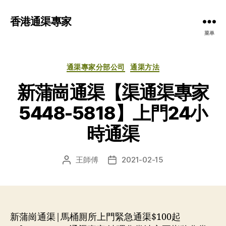
香港通渠專家
菜单
分
通渠專家分部公司
通渠方法
类
新蒲崗通渠【渠通渠專家
5448-5818】上門24小
時通渠
王師傅
2021-02-15
文
发
章
布
作
日
者
期
新蒲崗通渠|馬桶厠所上門緊急通渠$100起