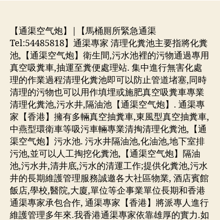
者
期
【通渠空气炮】|【馬桶厠所緊急通渠
Tel:54485818】通渠專家 清理化糞池主要指將化糞
池,【通渠空气炮】衛生間,污水池裡的污物通過專用
真空吸糞車,抽運至糞便處理站. 集中進行無害化處
理的作業過程清理化糞池即可以防止管道堵塞,同時
清理的污物也可以用作填埋或施肥真空吸糞車專業
清理化糞池,污水井,隔油池【通渠空气炮】. 通渠專
家【香港】擁有多輛真空抽糞車,東風型真空抽糞車,
中燕型環衛車等吸污車輛專業清掏清理化糞池,【通
渠空气炮】污水池. 污水井隔油池,化油池,地下室排
污池,並可以人工掏挖化糞池,【通渠空气炮】隔油
池,污水井,清井底,污水的清運工作;提供化糞池,污水
井的長期維護管理服務誠邀各大社區物業, 酒店賓館
飯店,學校,醫院,大廈,單位等企事業單位長期和香港
通渠專家承包合作, 通渠專家【香港】將派專人進行
維護管理多年來.我香港通渠專家依靠雄厚的實力.如