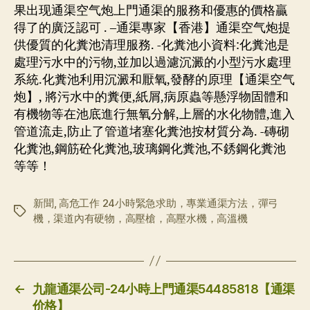
果出现通渠空气炮上門通渠的服務和優惠的價格贏
得了的廣泛認可 . –通渠專家【香港】通渠空气炮提
供優質的化糞池清理服務. -化糞池小資料:化糞池是
處理污水中的污物,並加以過濾沉澱的小型污水處理
系統.化糞池利用沉澱和厭氧,發酵的原理【通渠空气
炮】, 將污水中的糞便,紙屑,病原蟲等懸浮物固體和
有機物等在池底進行無氧分解,上層的水化物體,進入
管道流走,防止了管道堵塞化糞池按材質分為. -磚砌
化糞池,鋼筋砼化糞池,玻璃鋼化糞池,不銹鋼化糞池
等等！
新聞
,
高危工作 24小時緊急求助，專業通渠方法，彈弓
标
機，渠道內有硬物，高壓槍，高壓水機，高溫機
签
←
九龍通渠公司-24小時上門通渠54485818【通渠
价格】