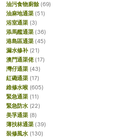
油污食物廚餘
(69)
油麻地通渠
(51)
浴室通渠
(3)
添馬艦通渠
(36)
港島區通渠
(45)
漏水修补
(21)
澳門通渠佬
(17)
灣仔通渠
(43)
紅磡通渠
(17)
維修水喉
(605)
緊急通渠
(11)
緊急防水
(22)
美孚通渠
(8)
薄扶林通渠
(39)
裝修風水
(130)