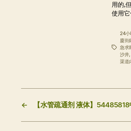
用的,
使用它
24
廈街
急求
标
沙井
签
渠道
←
【水管疏通剂 液体】5448581