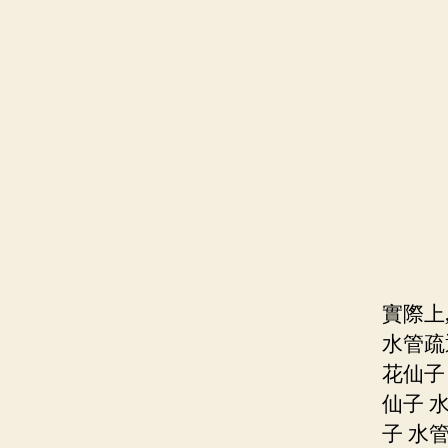
實際上
水管疏
花仙子 
仙子 
子 水