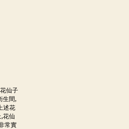
.花仙子
衛生間,
上述花
,花仙
非常實