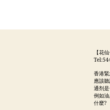
【花仙
Tel:5
香港緊
應該聽
通剂是
例如油
什麼?