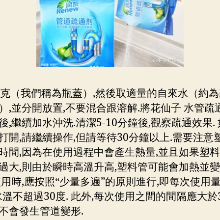
0克（我們稱為瓶蓋）,然後取適量的自來水（約
）,並分開放置,不要混合跟溶解.將花仙子 水管疏
後,繼續加水沖洗.清潔5-10分鐘後,觀察疏通效果.
打開,請繼續操作,但請等待30分鐘以上.需要注意
時間,因為在使用過程中會產生熱量,並且如果塑
過大,則由於瞬時高溫升高,塑料管可能會加熱並變形
使用時,應按照“少量多遍”的原則進行,即每次使用
,水溫不超過30度. 此外,每次使用之間的間隔應大於3
不會發生管道變形.