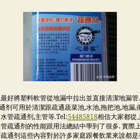
,最好將塑料軟管從地漏中拉出並直接清潔地漏管
通剂可用於清潔跟疏通蔬菜池,水池,拖把池,地漏,
水管疏通剂,主管等.Tel:
54485818
相信大家都從
水管疏通剂的性能跟用法總結中學到了很多. 實際上
管疏通剂這些內容對於許多家庭跟餐飲業來說都是