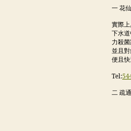
一 花
實際上
下水道
力殺菌
並且對
便且快
Tel:
54
二 疏