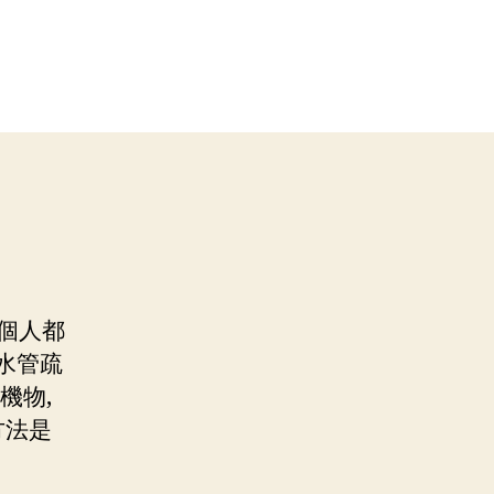
每個人都
 水管疏
機物,
方法是