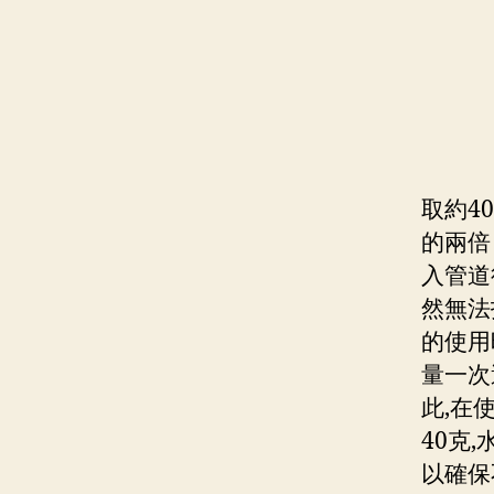
取約4
的兩倍
入管道
然無法
的使用
量一次
此,在
40克
以確保