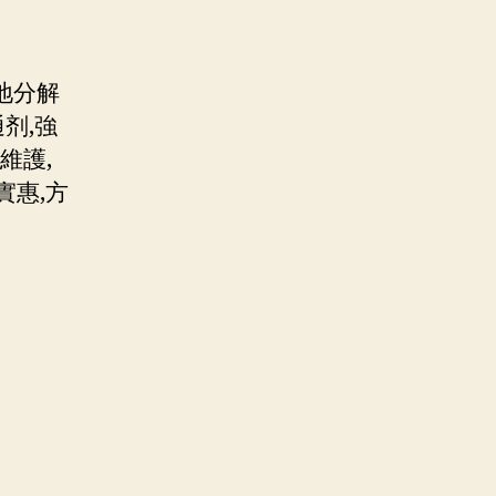
地分解
剂,強
維護,
實惠,方