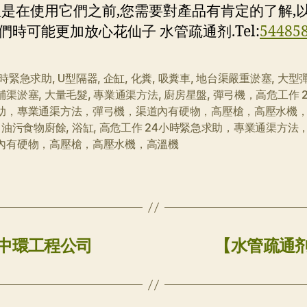
但是在使用它們之前,您需要對產品有肯定的了解,
們時可能更加放心花仙子 水管疏通剂.Tel:
54485
小時緊急求助
,
U型隔器
,
企缸
,
化糞
,
吸糞車
,
地台渠嚴重淤塞
,
大型
鋪渠淤塞
,
大量毛髮
,
專業通渠方法
,
廚房星盤
,
彈弓機，高危工作 
助，專業通渠方法，彈弓機，渠道內有硬物，高壓槍，高壓水機
,
油污食物廚餘
,
浴缸
,
高危工作 24小時緊急求助，專業通渠方法
內有硬物，高壓槍，高壓水機，高溫機
8中環工程公司
【水管疏通剂