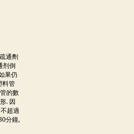
為疏通劑
通剂倒
 如果仍
塑料管
料管的數
. 因
量不超過
0分鐘,