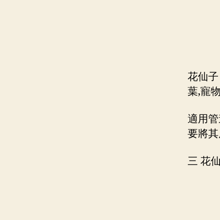
花仙子
葉,寵
適用管
要將其
三 花