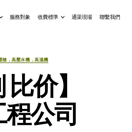
服務對象
收費標準
通渠現場
聯繫我們
壓槍，高壓水機，高溫機
 比价】
灣工程公司