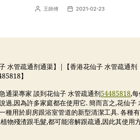
王師傅
2021-02-23
文
发
章
布
作
日
者
期
子 水管疏通剂通渠】|【香港花仙子 水管疏通剂
4485818】
急通渠專家 談到花仙子 水管疏通剂
54485818
,
說過,因為許多家庭都在使用它. 簡而言之,花仙子
一種用於廚房跟浴室管道的新型清潔工具. 各種有
,植物殘渣跟毛髮,都可能溶解跟疏通,因此其使用