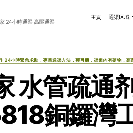
主頁
通渠区域
家 24小時通渠 高壓通渠
分
作 24小時緊急求助，專業通渠方法，彈弓機，渠道內有硬物，高
类
家 水管疏通剂
5818銅鑼