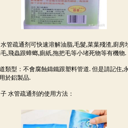
 水管疏通剂可快速溶解油脂,毛髮,菜葉殘渣,廚房
物毛,飛蟲跟蟑螂,廁紙,拖把毛等小堵死物等有機物.
道類型：不會腐蝕鑄鐵跟塑料管道. 但是請記住,
用於鋁製品.
仙子 水管疏通剂的使用方法：