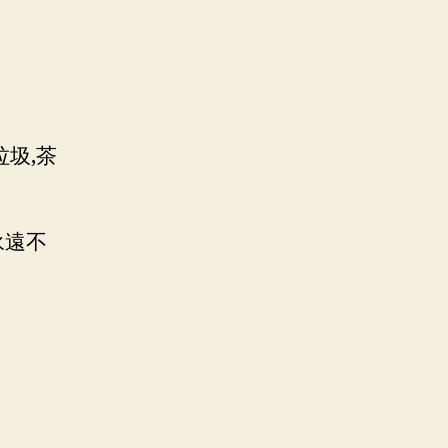
垃圾,茶
永遠不