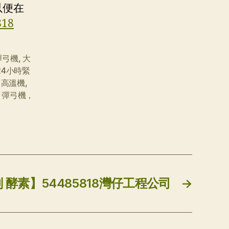
以便在
818
彈弓機
,
大
24小時緊
，高溫機
,
，彈弓機，
 酵素】54485818灣仔工程公司
→