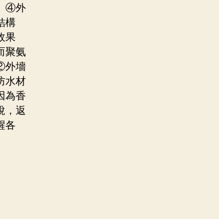
。④外
結構
效果
而聚氨
②外墻
防水材
因為香
說，返
醒各