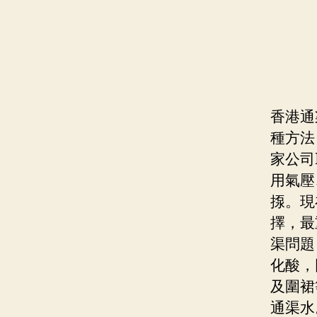
香港通
種方法
家公司E
用氣壓
揼。現
擇，最
渠問題
化酸，
及圍裙
通渠水