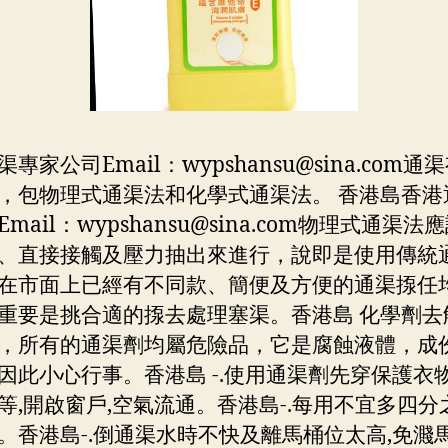
渠專家公司Email：
wypshansu@sina.com
通渠
，包物理式通渠法和化學式通渠法。 香港島香港
mail：
wypshansu@sina.com
物理式通渠法應
、直接接觸及壓力抽出來進行，說即是使用傳統
在市面上已經有不同款、簡便及方便的通渠揼任
重要是挑合適的揼去處理塞渠。香港島 化學劑去
，所有的通渠劑均屬危險品，它是腐蝕液體，成
因此小心行事。香港島 -.使用通渠劑先穿保護衣物
等,開啟窗戶,空氣流通。香港島-.每用不宜多四分
。香港島-.倒通渠水時不快及離馬桶位太高,免濺馬