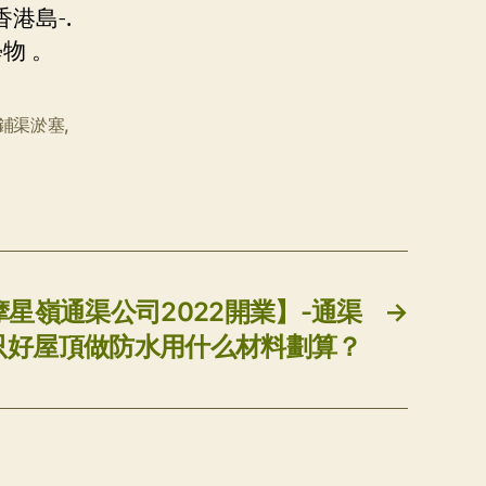
港島-.
物 。
鋪渠淤塞
,
星嶺通渠公司2022開業】-通渠
→
只好屋頂做防水用什么材料劃算？