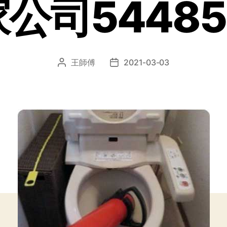
公司54485
王師傅
2021-03-03
文
发
章
布
作
日
者
期