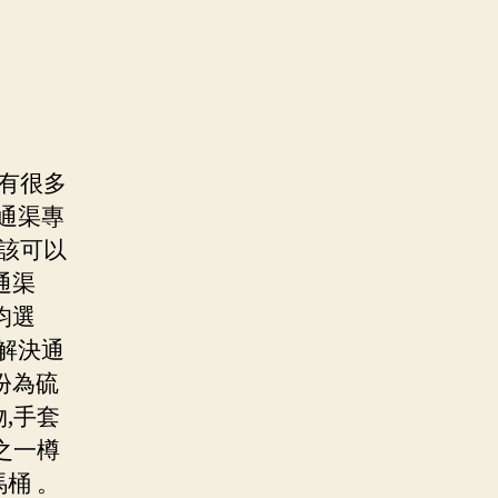
有很多
通渠專
該可以
通渠
均選
解決通
份為硫
,手套
之一樽
桶 。