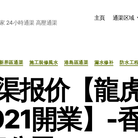
主頁
通渠区域
家 24小時通渠 高壓通渠
分
新界區通渠
施工裝修風水
港島區通渠
漏水修补
防水工
类
渠报价【龍
021開業】-