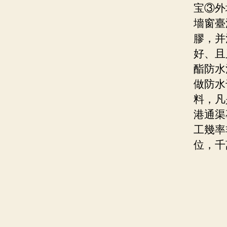
宝③外
墻窗臺
膠，并
好、且
酯防水
做防水
料，凡
港通渠
工幾率
位，千