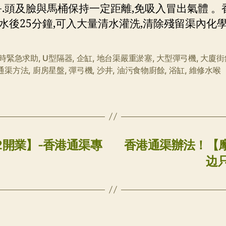
-.頭及臉與馬桶保持一定距離,免吸入冒出氣體 。香
水後25分鐘,可入大量清水灌洗,清除殘留渠內化學
小時緊急求助
,
U型隔器
,
企缸
,
地台渠嚴重淤塞
,
大型彈弓機
,
大廈街
通渠方法
,
廚房星盤
,
彈弓機
,
沙井
,
油污食物廚餘
,
浴缸
,
維修水喉
2開業】-香港通渠專
香港通渠辦法！【摩
边