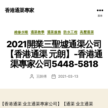
香港通渠專家
菜单
分
維修水喉
通渠教學
通渠服務
防水工程
高壓通渠
类
2021開業三聖墟通渠公司
【香港通渠 元朗】-香港通
渠專家公司5448-5818
王師傅
2021-03-13
文
发
章
布
作
日
者
期
【香港通渠 业主通渠專家公司】【通渠 业主通渠