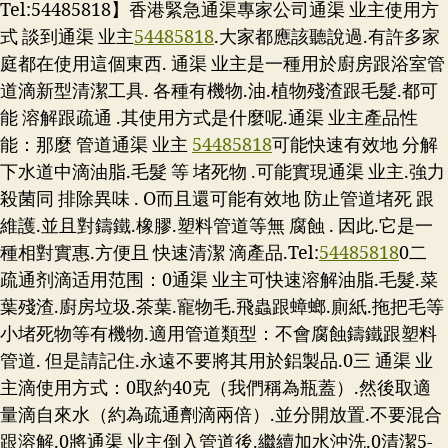
Tel:54485818】香港緊急通渠專家公司通渠 业主使用方
式 談到通渠 业主
54485818
.大家都應該聽說過.有許多家
庭都在使用這個東西. 通渠 业主是一種用於廚房跟浴室管
道滴新型清潔工具. 各種有機物.油.植物殘渣跟毛髮.都可
能 溶解跟疏通 .其使用方式是什麼呢.通渠 业主產品性
能：那麼 管道通渠 业主
54485818
可能快速有效地 分解
下水道中滴油脂.毛髮 等 堵死物 .可能實現通渠 业主.強力
殺菌同 排除異味 . O而且還可能有效地 防止管道堵死 跟
維護.並且對鑄鐵.橡膠.塑料管道等無 腐蝕 . 因此.它是一
種相對實惠.方便且 快速清潔 滴產品.
Tel:
54485818
0二
疏通剂滴适用范围：0通渠 业主可快速溶解油脂.毛髮.菜
葉殘渣.廚房垃圾.茶葉.寵物毛.飛蟲跟蟑螂.廁紙.拖把毛等
小堵死物等有機物.適用管道類型：不會腐蝕鑄鐵跟塑料
管道. 但是請記住.永遠不要將其用於鋁製品.0三 通渠 业
主滴使用方式：0取約40克（我們稱為瓶蓋）.然後取適
量滴自來水（約為疏通劑滴兩倍）.並分開放置.不要混合
跟溶解.0將通渠 业主倒入管道後.繼續加水沖洗.0清潔5-