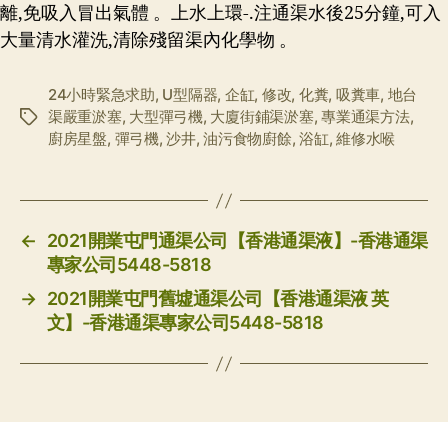
離,免吸入冒出氣體 。上水上環-.注通渠水後25分鐘,可入
大量清水灌洗,清除殘留渠內化學物 。
24小時緊急求助
,
U型隔器
,
企缸
,
修改
,
化糞
,
吸糞車
,
地台
渠嚴重淤塞
,
大型彈弓機
,
大廈街鋪渠淤塞
,
專業通渠方法
,
标
廚房星盤
,
彈弓機
,
沙井
,
油污食物廚餘
,
浴缸
,
維修水喉
签
←
2021開業屯門通渠公司【香港通渠液】-香港通渠
專家公司5448-5818
→
2021開業屯門舊墟通渠公司【香港通渠液 英
文】-香港通渠專家公司5448-5818