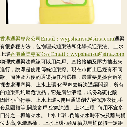
香港通渠專家公司Email：
wypshansu@sina.com
通渠
有很多種方法，包物理式通渠法和化學式通渠法。 上水
上環
香港通渠專家公司Email：
wypshansu@sina.com
物理式通渠法應該可以用氣壓、直接接觸及壓力抽出來
進行，說即是使用傳統通渠揼。現在市面上已經有不同
款、簡便及方便的通渠揼任均選擇，最重要是挑合適的
揼去處理塞渠。上水上環 化學劑去解決通渠問題，所有
的通渠劑均屬危險品，它是腐蝕液體，成份為硫化酸，
因此小心行事。上水上環 -.使用通渠劑先穿保護衣物,手
套及圍裙等,開啟窗戶,空氣流通。上水上環-.每用不宜多
四分之一樽通渠水。上水上環-.倒通渠水時不快及離馬桶
位太高,免濺馬桶 。上水上環-.頭及臉與馬桶保持一定距