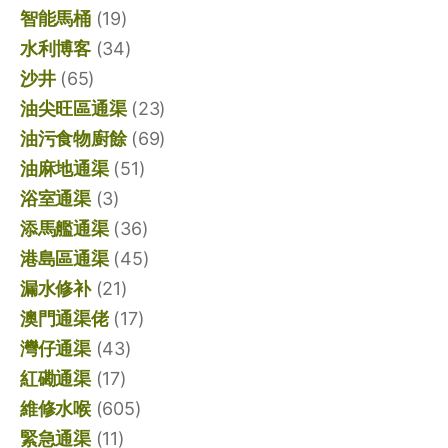
智能馬桶
(19)
水利博客
(34)
沙井
(65)
油尖旺區通渠
(23)
油污食物廚餘
(69)
油麻地通渠
(51)
浴室通渠
(3)
添馬艦通渠
(36)
港島區通渠
(45)
漏水修补
(21)
澳門通渠佬
(17)
灣仔通渠
(43)
紅磡通渠
(17)
維修水喉
(605)
緊急通渠
(11)