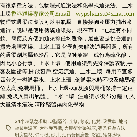
有很多種方法，包物理式通渠法和化學式通渠法。 上水
上環
香港通渠專家公司Email：
wypshansu@sina.com
物理式通渠法應該可以用氣壓、直接接觸及壓力抽出來
進行，說即是使用傳統通渠揼。現在市面上已經有不同
款、簡便及方便的通渠揼任均選擇，最重要是挑合適的
揼去處理塞渠。上水上環 化學劑去解決通渠問題，所有
的通渠劑均屬危險品，它是腐蝕液體，成份為硫化酸，
因此小心行事。上水上環 -.使用通渠劑先穿保護衣物,手
套及圍裙等,開啟窗戶,空氣流通。上水上環-.每用不宜多
四分之一樽通渠水。上水上環-.倒通渠水時不快及離馬桶
位太高,免濺馬桶 。上水上環-.頭及臉與馬桶保持一定距
離,免吸入冒出氣體 。上水上環-.注通渠水後25分鐘,可入
大量清水灌洗,清除殘留渠內化學物 。
24小時緊急求助
,
U型隔器
,
企缸
,
修改
,
化糞
,
吸糞車
,
地台
渠嚴重淤塞
,
大型彈弓機
,
大廈街鋪渠淤塞
,
專業通渠方法
,
标
廚房星盤
,
彈弓機
,
沙井
,
油污食物廚餘
,
浴缸
,
維修水喉
签