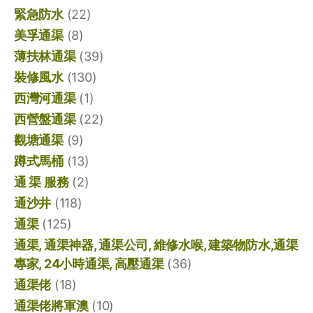
緊急防水
(22)
美孚通渠
(8)
薄扶林通渠
(39)
裝修風水
(130)
西灣河通渠
(1)
西營盤通渠
(22)
觀塘通渠
(9)
蹲式馬桶
(13)
通 渠 服務
(2)
通沙井
(118)
通渠
(125)
通渠, 通渠神器, 通渠公司, 維修水喉, 建築物防水,通渠
專家, 24小時通渠, 高壓通渠
(36)
通渠佬
(18)
通渠佬將軍澳
(10)