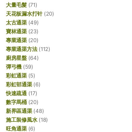
大量毛髮
(71)
天花板漏水打针
(20)
太古通渠
(49)
寶林通渠
(23)
專業通渠
(20)
專業通渠方法
(112)
廚房星盤
(64)
彈弓機
(59)
彩虹通渠
(5)
彩虹邨通渠
(6)
快速疏通
(17)
數字馬桶
(20)
新界區通渠
(48)
施工裝修風水
(18)
旺角通渠
(6)