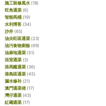
施工裝修風水
(18)
旺角通渠
(6)
智能馬桶
(19)
水利博客
(34)
沙井
(65)
油尖旺區通渠
(23)
油污食物廚餘
(69)
油麻地通渠
(51)
浴室通渠
(3)
添馬艦通渠
(36)
港島區通渠
(45)
漏水修补
(21)
澳門通渠佬
(17)
灣仔通渠
(43)
紅磡通渠
(17)