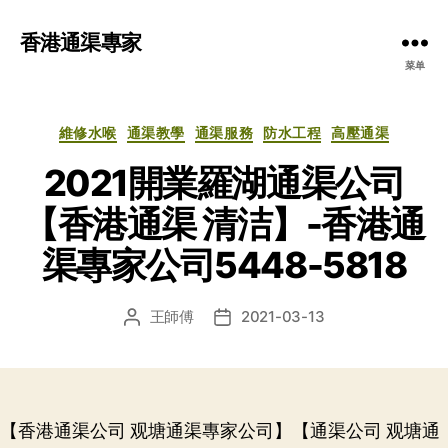
香港通渠專家
菜单
分
維修水喉
通渠教學
通渠服務
防水工程
高壓通渠
类
2021開業羅湖通渠公司
【香港通渠 清洁】-香港通
渠專家公司5448-5818
王師傅
2021-03-13
文
发
章
布
作
日
者
期
【香港通渠公司 观塘通渠專家公司】【通渠公司 观塘通