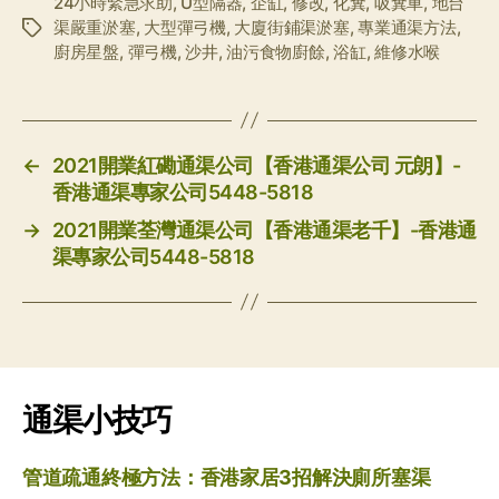
24小時緊急求助
,
U型隔器
,
企缸
,
修改
,
化糞
,
吸糞車
,
地台
渠嚴重淤塞
,
大型彈弓機
,
大廈街鋪渠淤塞
,
專業通渠方法
,
标
廚房星盤
,
彈弓機
,
沙井
,
油污食物廚餘
,
浴缸
,
維修水喉
签
←
2021開業紅磡通渠公司【香港通渠公司 元朗】-
香港通渠專家公司5448-5818
→
2021開業荃灣通渠公司【香港通渠老千】-香港通
渠專家公司5448-5818
通渠小技巧
管道疏通終極方法：香港家居3招解決廁所塞渠