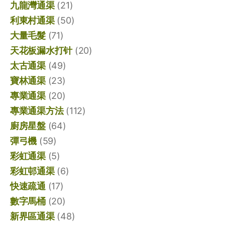
九龍灣通渠
(21)
利東村通渠
(50)
大量毛髮
(71)
天花板漏水打针
(20)
太古通渠
(49)
寶林通渠
(23)
專業通渠
(20)
專業通渠方法
(112)
廚房星盤
(64)
彈弓機
(59)
彩虹通渠
(5)
彩虹邨通渠
(6)
快速疏通
(17)
數字馬桶
(20)
新界區通渠
(48)