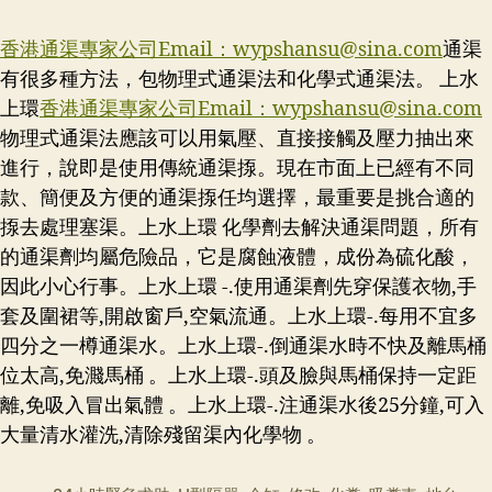
香港通渠專家公司Email：
wypshansu@sina.com
通渠
有很多種方法，包物理式通渠法和化學式通渠法。 上水
上環
香港通渠專家公司Email：
wypshansu@sina.com
物理式通渠法應該可以用氣壓、直接接觸及壓力抽出來
進行，說即是使用傳統通渠揼。現在市面上已經有不同
款、簡便及方便的通渠揼任均選擇，最重要是挑合適的
揼去處理塞渠。上水上環 化學劑去解決通渠問題，所有
的通渠劑均屬危險品，它是腐蝕液體，成份為硫化酸，
因此小心行事。上水上環 -.使用通渠劑先穿保護衣物,手
套及圍裙等,開啟窗戶,空氣流通。上水上環-.每用不宜多
四分之一樽通渠水。上水上環-.倒通渠水時不快及離馬桶
位太高,免濺馬桶 。上水上環-.頭及臉與馬桶保持一定距
離,免吸入冒出氣體 。上水上環-.注通渠水後25分鐘,可入
大量清水灌洗,清除殘留渠內化學物 。