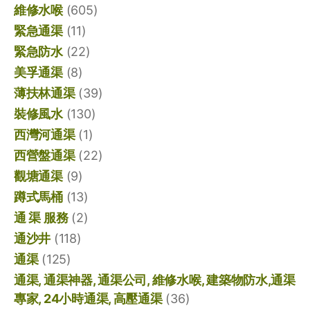
維修水喉
(605)
緊急通渠
(11)
緊急防水
(22)
美孚通渠
(8)
薄扶林通渠
(39)
裝修風水
(130)
西灣河通渠
(1)
西營盤通渠
(22)
觀塘通渠
(9)
蹲式馬桶
(13)
通 渠 服務
(2)
通沙井
(118)
通渠
(125)
通渠, 通渠神器, 通渠公司, 維修水喉, 建築物防水,通渠
專家, 24小時通渠, 高壓通渠
(36)