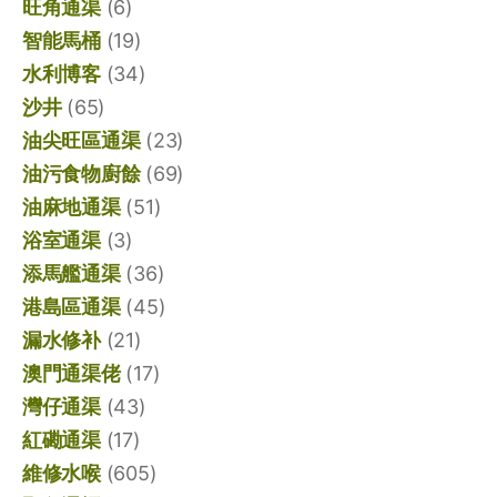
旺角通渠
(6)
智能馬桶
(19)
水利博客
(34)
沙井
(65)
油尖旺區通渠
(23)
油污食物廚餘
(69)
油麻地通渠
(51)
浴室通渠
(3)
添馬艦通渠
(36)
港島區通渠
(45)
漏水修补
(21)
澳門通渠佬
(17)
灣仔通渠
(43)
紅磡通渠
(17)
維修水喉
(605)