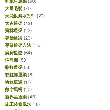
利東村通渠
(50)
大量毛髮
(71)
天花板漏水打针
(20)
太古通渠
(49)
寶林通渠
(23)
專業通渠
(20)
專業通渠方法
(112)
廚房星盤
(64)
彈弓機
(59)
彩虹通渠
(5)
彩虹邨通渠
(6)
快速疏通
(17)
數字馬桶
(20)
新界區通渠
(48)
施工裝修風水
(18)