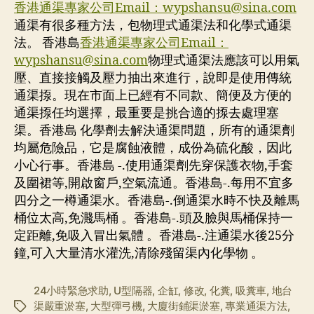
香港通渠專家公司Email：
wypshansu@sina.com
通渠有很多種方法，包物理式通渠法和化學式通渠
法。 香港島
香港通渠專家公司Email：
wypshansu@sina.com
物理式通渠法應該可以用氣
壓、直接接觸及壓力抽出來進行，說即是使用傳統
通渠揼。現在市面上已經有不同款、簡便及方便的
通渠揼任均選擇，最重要是挑合適的揼去處理塞
渠。香港島 化學劑去解決通渠問題，所有的通渠劑
均屬危險品，它是腐蝕液體，成份為硫化酸，因此
小心行事。香港島 -.使用通渠劑先穿保護衣物,手套
及圍裙等,開啟窗戶,空氣流通。香港島-.每用不宜多
四分之一樽通渠水。香港島-.倒通渠水時不快及離馬
桶位太高,免濺馬桶 。香港島-.頭及臉與馬桶保持一
定距離,免吸入冒出氣體 。香港島-.注通渠水後25分
鐘,可入大量清水灌洗,清除殘留渠內化學物 。
24小時緊急求助
,
U型隔器
,
企缸
,
修改
,
化糞
,
吸糞車
,
地台
渠嚴重淤塞
,
大型彈弓機
,
大廈街鋪渠淤塞
,
專業通渠方法
,
标