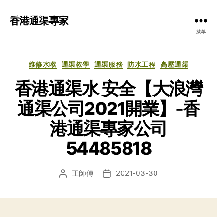
香港通渠專家
菜单
分
維修水喉
通渠教學
通渠服務
防水工程
高壓通渠
类
香港通渠水 安全【大浪灣
通渠公司2021開業】-香
港通渠專家公司
54485818
王師傅
2021-03-30
文
发
章
布
作
日
者
期