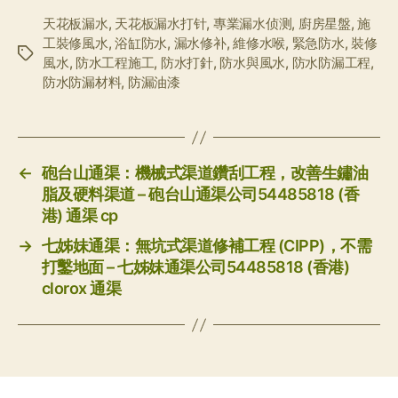
天花板漏水
,
天花板漏水打针
,
專業漏水侦测
,
廚房星盤
,
施
工裝修風水
,
浴缸防水
,
漏水修补
,
維修水喉
,
緊急防水
,
裝修
标
風水
,
防水工程施工
,
防水打針
,
防水與風水
,
防水防漏工程
,
签
防水防漏材料
,
防漏油漆
←
砲台山通渠：機械式渠道鑽刮工程，改善生鏽油
脂及硬料渠道 – 砲台山通渠公司54485818 (香
港) 通渠 cp
→
七姊妹通渠：無坑式渠道修補工程 (CIPP)，不需
打鑿地面 – 七姊妹通渠公司54485818 (香港)
clorox 通渠