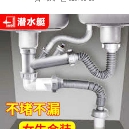
章
布
作
日
者
期