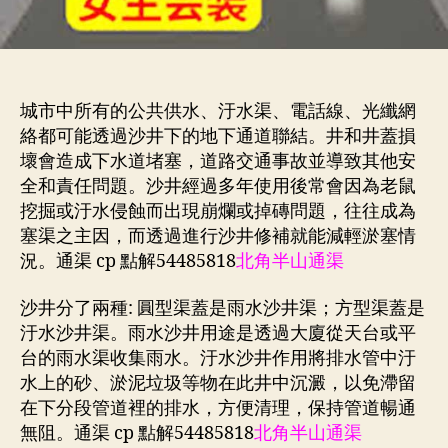
城市中所有的公共供水、汙水渠、電話線、光纖網
絡都可能透過沙井下的地下通道聯結。井和井蓋損
壞會造成下水道堵塞，道路交通事故並導致其他安
全和責任問題。沙井經過多年使用後常會因為老鼠
挖掘或汙水侵蝕而出現崩爛或掉磚問題，往往成為
塞渠之主因，而透過進行沙井修補就能減輕淤塞情
況。通渠 cp 點解54485818
北角半山通渠
沙井分了兩種: 圓型渠蓋是雨水沙井渠；方型渠蓋是
汙水沙井渠。雨水沙井用途是透過大廈從天台或平
台的雨水渠收集雨水。汙水沙井作用將排水管中汙
水上的砂、淤泥垃圾等物在此井中沉澱，以免滯留
在下分段管道裡的排水，方便清理，保持管道暢通
無阻。通渠 cp 點解54485818
北角半山通渠