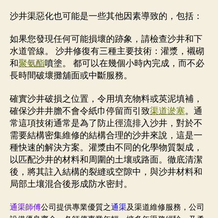
沙井渠惡化也可能是一些其他因素導致的，包括：
如果您發現任何可能損壞的跡象，請檢查沙井和下
水道管線。 沙井修復有三種主要技術：灌漿，襯砌
和
聚氨酯
噴塗。 都可以在幾個小時內完成，而不必
長時間破壞攤舖面或中斷服務。
確實沙井破損之位置，令用填充物料或英泥填補，
確保沙井井膽不會令紙巾停留而引致
渠道淤塞
。通
常這項技術通常是為了防​​止徑流排入沙井，對於不
需要結構密集維修的結構合理的沙井來說，這是一
種快速的解決方案。灌漿由不同的化學物質製成，
以匹配沙井的材料和周圍的土壤或路面。徹底清潔
後，將其註入結構的裂縫或空隙中，與沙井材料和
局部土壤混合後形成防水密封。
通渠師傅
公司提供專業優質之
通渠
及渠道維修服務，公司