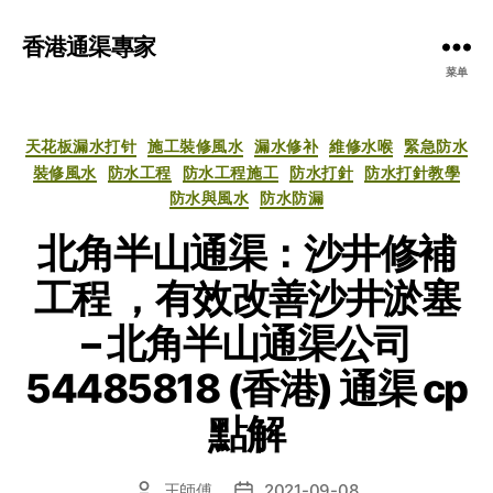
香港通渠專家
菜单
分
天花板漏水打针
施工裝修風水
漏水修补
維修水喉
緊急防水
类
裝修風水
防水工程
防水工程施工
防水打針
防水打針教學
防水與風水
防水防漏
北角半山通渠：沙井修補
工程 ，有效改善沙井淤塞
– 北角半山通渠公司
54485818 (香港) 通渠 cp
點解
王師傅
2021-09-08
文
发