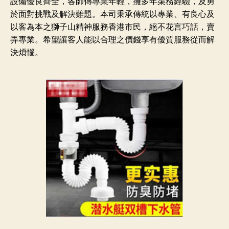
設備優良齊全，各師傳專業年輕，擁多年渠務經驗，及勇
於面對挑戰及解決難題。本司秉承傳統以專業、有良心及
以客為本之獅子山精神服務香港市民，絕不花言巧話，賣
弄專業。希望讓客人能以合理之價錢享有優質服務從而解
決煩惱。