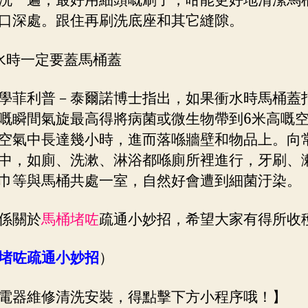
洗一遍，最好用細頭嘅刷子，咁能更好地清潔馬
口深處。跟住再刷洗底座和其它縫隙。
水時一定要蓋馬桶蓋
學菲利普－泰爾諾博士指出，如果衝水時馬桶蓋
嘅瞬間氣旋最高得將病菌或微生物帶到6米高嘅
空氣中長達幾小時，進而落喺牆壁和物品上。向
中，如廁、洗漱、淋浴都喺廁所裡進行，牙刷、
巾等與馬桶共處一室，自然好會遭到細菌汙染。
係關於
馬桶堵咗
疏通小妙招，希望大家有得所收
堵咗疏通小妙招
）
電器維修清洗安裝，得點擊下方小程序哦！】