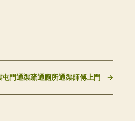
渠屯門通渠疏通廁所通渠師傅上門
→