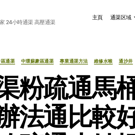
主頁
通渠区域
家 24小時通渠 高壓通渠
分
中區通渠
中環蘇豪區通渠
專業通渠方法
維修水喉
通沙井
类
渠粉疏通馬
辦法通比較