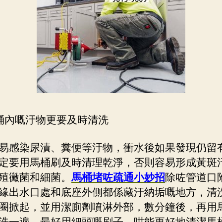
桶內嘅汙物更要及時清洗
易感染尿漬、糞便等汙物，衝水後如果發現仍留
定要用馬桶刷及時清理乾淨，否則容易形成黃斑
殖黴菌和細菌。
馬桶堵咗疏通小妙招
除咗管道口
緣出水口處和底座外側都係藏汙納垢嘅地方，清
圈掀起，並用潔廁劑噴淋外部，數分鐘後，再用