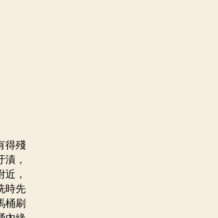
有得殘
汙漬，
附近，
洗時先
馬桶刷