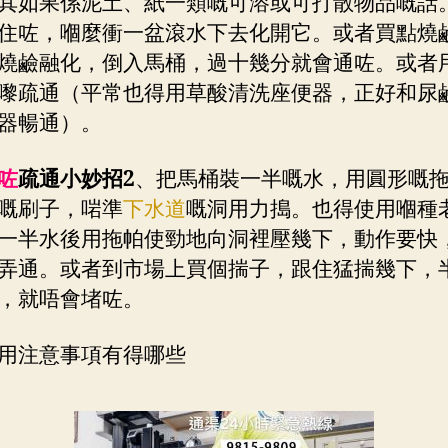
其如果係泥土、紙一類嘅可溶或可打散物品嘅話
住咗，嗰麼衝一盆滾水下去化開它。或者買點燒
燒鹼融化，倒入馬桶，過十幾分就會通咗。或者
嚟疏通（平常也得用草酸清洗座便器，正好和尿
器暢通）。
咗
疏通小妙招2
、把馬桶裝一半嘅水，用圓形嘅
嘅刷子，啱準
下水道
嘅洞用力搗。也得使用嗰種
一半水後用拖帕使勁地向洞裡壓幾下，動作要快
弄通。或者到市場上買個揣子，跟住猛揣幾下，
，就唔會堵咗。
用注意事項有得哪些