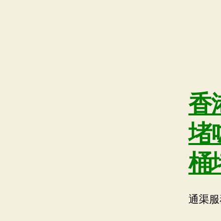
香
堵
桶
通渠服