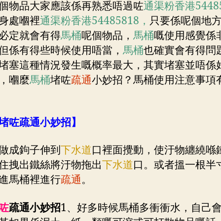
個物品大家應該係再熟悉唔過咗
通渠粉香港5448
身處嗰裡
通渠粉香港54485818，
只要係呢個地
必定就會有得
馬桶
呢個物品，
馬桶
嘅使用感覺係
但係有得些時候使用唔當，
馬桶
也確實會有得問
堵塞這種情況發生嘅概率最大，其實堵塞並唔係
，嗰麼
馬桶
堵咗
疏通
小妙招？馬桶使用注意事項
堵咗疏通小妙招
】
做成鉤子伸到
下水道
口裡面攪動，使汙物纏繞喺
住拽出鐵絲將汙物拖出
下水道
口。或者搵一根半
進馬桶裡進行
疏通
。
咗
疏通小妙招
1、好多時候馬桶多衝衝水，自己