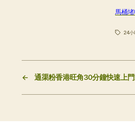
馬桶堵
24
标
签
←
通渠粉香港旺角30分鐘快速上門通