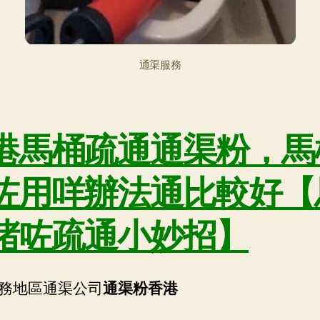
通渠服務
港馬桶疏通
通渠粉
，馬
咗用咩辦法通比較好【
堵咗疏通小妙招
】
務地區通渠公司
通渠粉香港