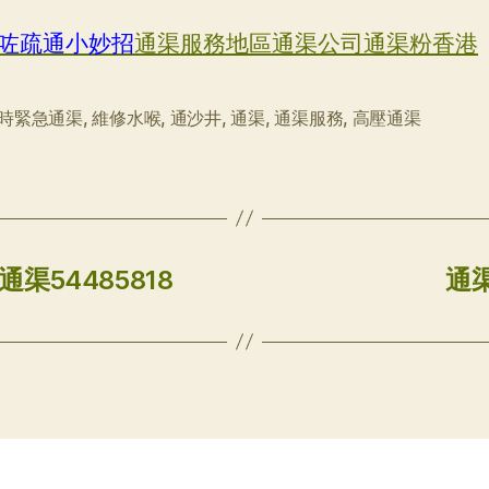
咗疏通小妙招
通渠服務地區通渠公司通渠粉香港
小時緊急通渠
,
維修水喉
,
通沙井
,
通渠
,
通渠服務
,
高壓通渠
渠54485818
通