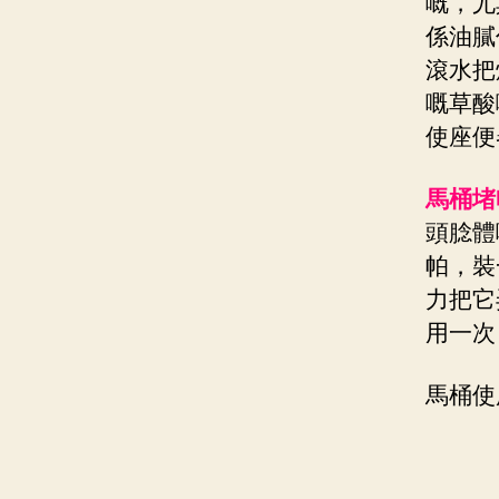
嘅，尤
係油膩
滾水把
嘅草酸
使座便
馬桶堵
頭腍體
帕，裝
力把它
用一次
馬桶使