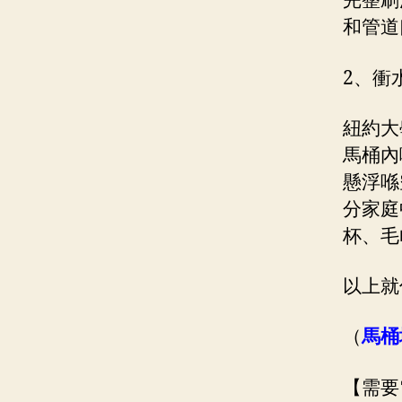
完整刷
和管道
2、衝
紐約大
馬桶內
懸浮喺
分家庭
杯、毛
以上就
（
馬桶
【需要