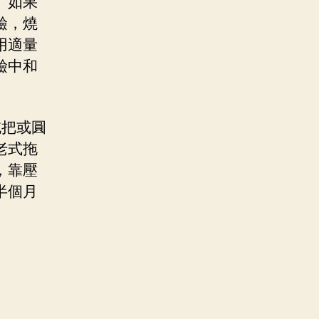
。如果
鹼，燒
用適量
鹼中和
拖把或圓
老式拖
，靠壓
半個月