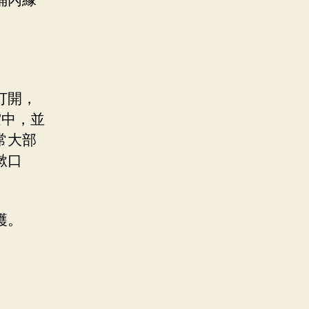
桶內緣
打開，
空中，並
常大部
漱口
穫。