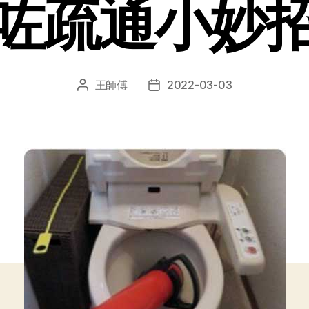
咗疏通小妙
王師傅
2022-03-03
文
发
章
布
作
日
者
期