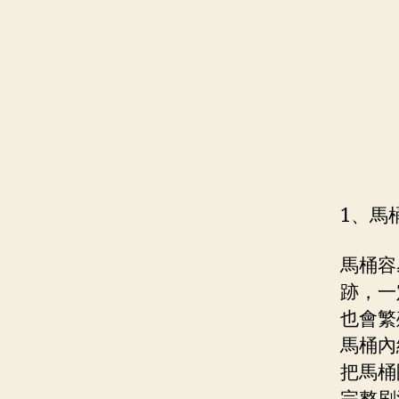
1、馬
馬桶容
跡，一
也會繁
馬桶內
把馬桶