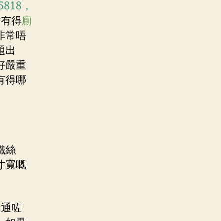
5818，
方有得
廁
非常唔
題出
好嚴重
有得哪
鐵絲
寸寬嘅
會通咗