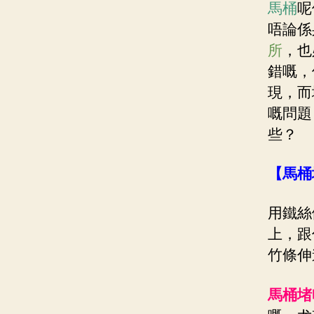
馬桶
呢
唔論係
所
，也
錯嘅，
現，而
嘅問題
些？
【
馬桶
用鐵絲
上，跟
竹條伸
馬桶堵