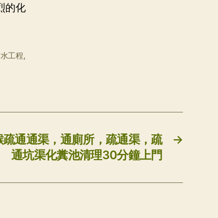
烈的化
防水工程
,
喉疏通通渠，通廁所，疏通渠，疏
→
通坑渠化糞池清理30分鐘上門