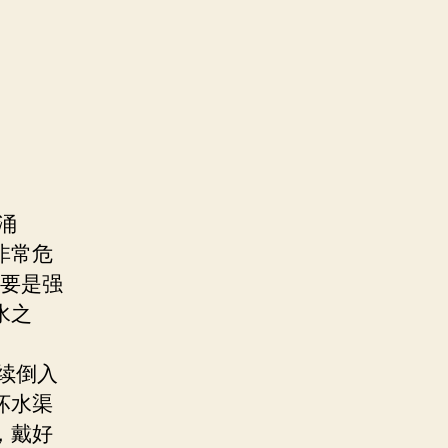
涌
非常危
主要是强
水之
续倒入
坏水渠
，戴好