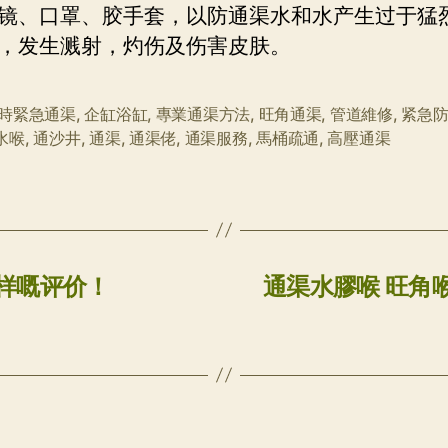
镜、口罩、胶手套，以防通渠水和水产生过于猛
，发生溅射，灼伤及伤害皮肤。
小時緊急通渠
,
企缸浴缸
,
專業通渠方法
,
旺角通渠
,
管道維修
,
紧急
水喉
,
通沙井
,
通渠
,
通渠佬
,
通渠服務
,
馬桶疏通
,
高壓通渠
样嘅评价！
通渠水膠喉 旺角