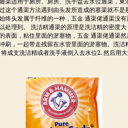
通渠适用于厕所、厨房、洗手盆去水位通渠，東
过这个通渠方法遇到由头发所造成的塞渠就不是
始终头发属于纤维的一种，五金 通渠佬通渠没有
以处理到。 洗洁精通渠的原理是洗洁精的密度大
的表面，粘住里面的淤塞物，五金 通渠佬通渠然
冲刷，一起带走残留在水管里面的淤塞物。洗洁
1. 将成支洗洁精或者洗手液倒入去水位2. 然后用