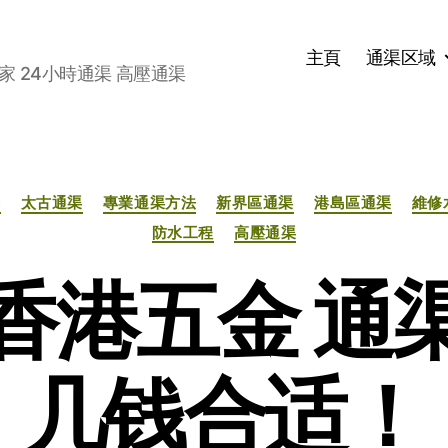
主頁
通渠区域
家 24小時通渠 高壓通渠
分
渠
太古通渠
專業通渠方法
新界區通渠
港島區通渠
維修
类
防水工程
高壓通渠
香港五金 通
几钱合适！