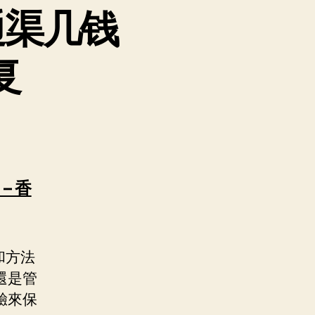
通渠几钱
复
– 香
和方法
還是管
驗來保