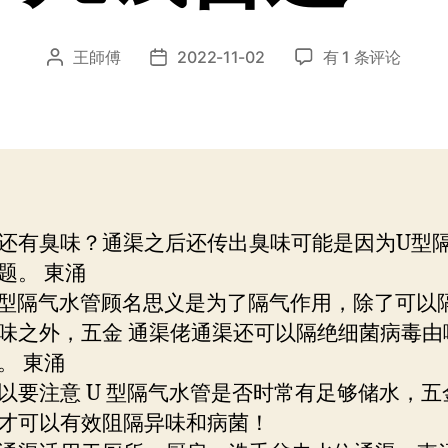
感
王師傅
2022-11-02
有 1 条评论
文
发
觉
章
布
喺
作
日
香
者
期
港
五
金
通
还有臭味？通渠之后还传出臭味可能是因为U型
渠
题。 東涌
佬
通
 型隔气水管顾名思义是为了隔气作用，除了可以
渠
味之外，五金 通渠佬通渠还可以隔绝细菌病毒由
几
。 東涌
钱
以要注意 U 型隔气水管是否时常有足够储水，五
合
适！
才可以有效阻隔异味和病菌！