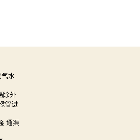
隔气水
隔除外
喉管进
金 通渠