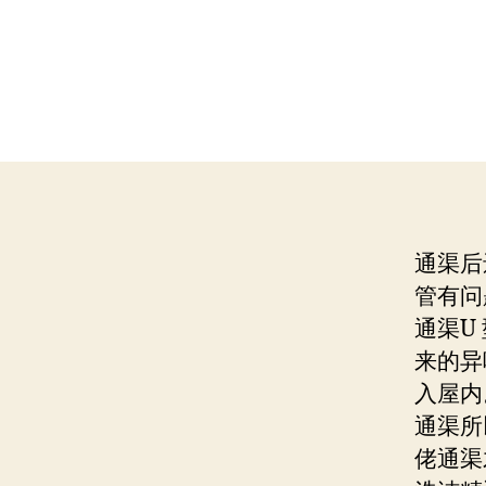
通渠后
管有问
通渠U
来的异
入屋内
通渠所
佬通渠