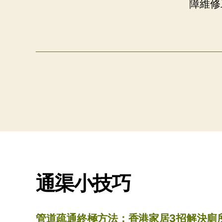
障維修
通渠小技巧
管道疏通終極方法：香港家居3招解決廁