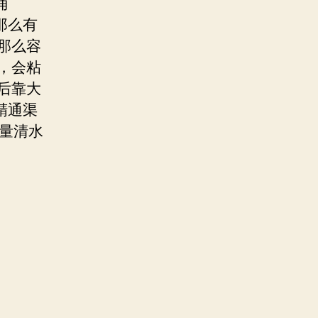
涌
那么有
那么容
，会粘
后靠大
精通渠
大量清水