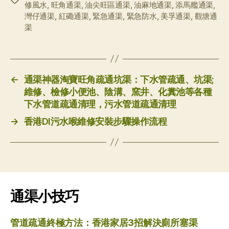
修風水
,
旺角通渠
,
油尖旺區通渠
,
油麻地通渠
,
添馬艦通渠
,
签
灣仔通渠
,
紅磡通渠
,
緊急通渠
,
緊急防水
,
美孚通渠
,
觀塘通
渠
←
通渠神器淘寶旺角疏通坑渠：下水管疏通、坑渠;
維修、檢修小便池、陰溝、窯井、化糞池等各種
下水管道疏通清理，污水管道疏通清理
→
香港DI污水喉維修安裝步驟操作流程
通渠小技巧
管道疏通終極方法：香港家居3招解決廁所塞渠