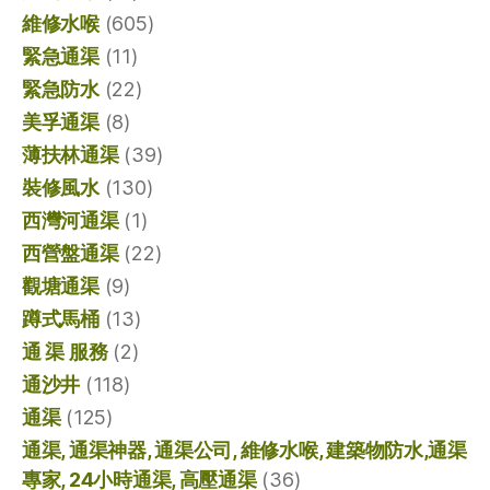
維修水喉
(605)
緊急通渠
(11)
緊急防水
(22)
美孚通渠
(8)
薄扶林通渠
(39)
裝修風水
(130)
西灣河通渠
(1)
西營盤通渠
(22)
觀塘通渠
(9)
蹲式馬桶
(13)
通 渠 服務
(2)
通沙井
(118)
通渠
(125)
通渠, 通渠神器, 通渠公司, 維修水喉, 建築物防水,通渠
專家, 24小時通渠, 高壓通渠
(36)