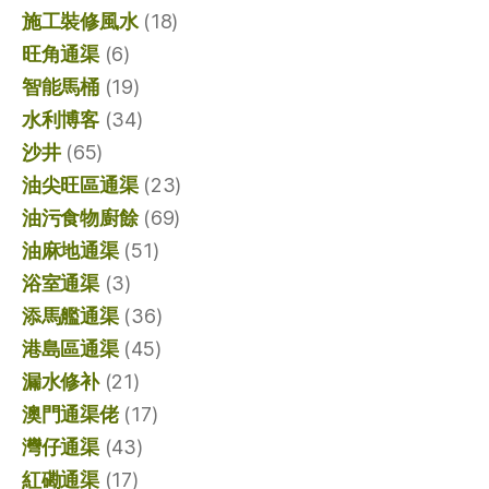
施工裝修風水
(18)
旺角通渠
(6)
智能馬桶
(19)
水利博客
(34)
沙井
(65)
油尖旺區通渠
(23)
油污食物廚餘
(69)
油麻地通渠
(51)
浴室通渠
(3)
添馬艦通渠
(36)
港島區通渠
(45)
漏水修补
(21)
澳門通渠佬
(17)
灣仔通渠
(43)
紅磡通渠
(17)