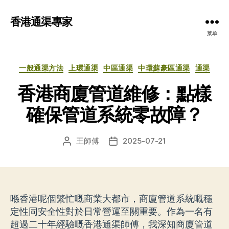
香港通渠專家
菜单
分
一般通渠方法
上環通渠
中區通渠
中環蘇豪區通渠
通渠
类
香港商廈管道維修：點樣
確保管道系統零故障？
王師傅
2025-07-21
文
发
章
布
作
日
者
期
喺香港呢個繁忙嘅商業大都市，商廈管道系統嘅穩
定性同安全性對於日常營運至關重要。作為一名有
超過二十年經驗嘅香港通渠師傅，我深知商廈管道