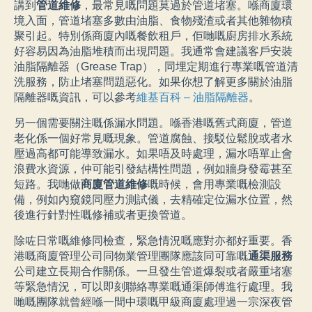
講到
管道維修
，最常見嘅問題莫過於管道堵塞。喺商廈環
境入面，管道堵塞多數由油脂、食物殘渣或者其他雜物積
聚引起。特別係商廈內嘅餐飲租戶，佢哋嘅廚房排水系統
好容易因為油脂堆積而出現問題。我通常會建議客戶安裝
油脂隔離器（Grease Trap），同埋定期進行專業嘅管道清
洗服務，防止堵塞問題惡化。如果你想了解更多關於油脂
隔離器嘅資訊，可以參考
維基百科 – 油脂隔離器
。
另一個需要關注嘅係漏水問題。喺香港嘅舊式商廈，管道
老化係一個好常見嘅現象。管道腐蝕、接駁位鬆脫或者水
壓過高都可能導致漏水。如果唔及時處理，漏水唔單止會
浪費水資源，仲可能引發結構性問題，例如牆身發霉甚至
短路。我哋做
商廈管道維修
嘅時候，會用專業嘅檢測設
備，例如內窺鏡同壓力測試儀，去精確定位漏水位置，然
後進行針對性嘅修補或者更換管道。
除咗日常嘅維修同檢查，緊急情況嘅應對亦都好重要。香
港嘅商廈管理公司同物業管理團隊應該同可靠嘅
通渠服務
公司建立長期合作關係。一旦發生管道爆裂或者嚴重堵塞
等緊急情況，可以即刻聯絡專業嘅通渠師傅進行處理。我
哋嘅團隊就曾經喺一間中環嘅甲級商廈處理過一宗深夜管