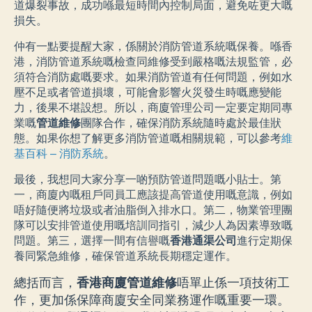
道爆裂事故，成功喺最短時間內控制局面，避免咗更大嘅
損失。
仲有一點要提醒大家，係關於消防管道系統嘅保養。喺香
港，消防管道系統嘅檢查同維修受到嚴格嘅法規監管，必
須符合消防處嘅要求。如果消防管道有任何問題，例如水
壓不足或者管道損壞，可能會影響火災發生時嘅應變能
力，後果不堪設想。所以，商廈管理公司一定要定期同專
業嘅
管道維修
團隊合作，確保消防系統隨時處於最佳狀
態。如果你想了解更多消防管道嘅相關規範，可以參考
維
基百科 – 消防系統
。
最後，我想同大家分享一啲預防管道問題嘅小貼士。第
一，商廈內嘅租戶同員工應該提高管道使用嘅意識，例如
唔好隨便將垃圾或者油脂倒入排水口。第二，物業管理團
隊可以安排管道使用嘅培訓同指引，減少人為因素導致嘅
問題。第三，選擇一間有信譽嘅
香港通渠公司
進行定期保
養同緊急維修，確保管道系統長期穩定運作。
總括而言，
香港商廈管道維修
唔單止係一項技術工
作，更加係保障商廈安全同業務運作嘅重要一環。