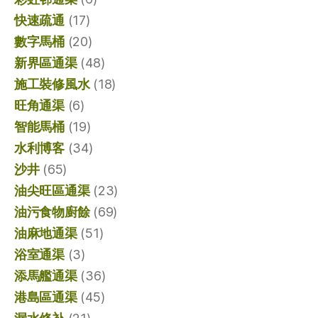
快速疏通
(17)
數字馬桶
(20)
新界區通渠
(48)
施工裝修風水
(18)
旺角通渠
(6)
智能馬桶
(19)
水利博客
(34)
沙井
(65)
油尖旺區通渠
(23)
油污食物廚餘
(69)
油麻地通渠
(51)
浴室通渠
(3)
添馬艦通渠
(36)
港島區通渠
(45)