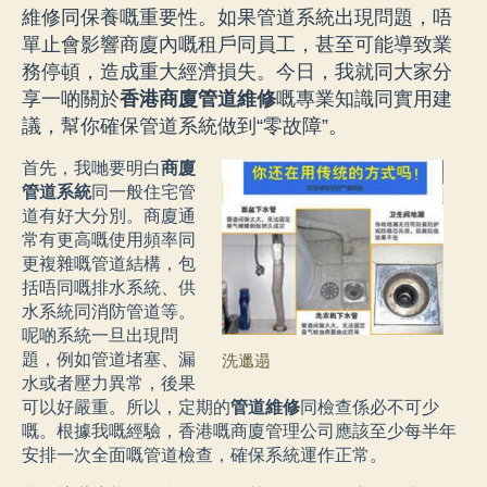
維修同保養嘅重要性。如果管道系統出現問題，唔
單止會影響商廈內嘅租戶同員工，甚至可能導致業
務停頓，造成重大經濟損失。今日，我就同大家分
享一啲關於
香港商廈管道維修
嘅專業知識同實用建
議，幫你確保管道系統做到“零故障”。
首先，我哋要明白
商廈
管道系統
同一般住宅管
道有好大分別。商廈通
常有更高嘅使用頻率同
更複雜嘅管道結構，包
括唔同嘅排水系統、供
水系統同消防管道等。
呢啲系統一旦出現問
題，例如管道堵塞、漏
洗邋遢
水或者壓力異常，後果
可以好嚴重。所以，定期的
管道維修
同檢查係必不可少
嘅。根據我嘅經驗，香港嘅商廈管理公司應該至少每半年
安排一次全面嘅管道檢查，確保系統運作正常。