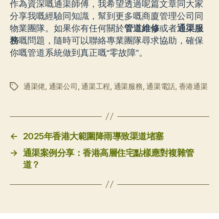
作為資深嘅通渠師傅，我希望透過呢篇文章同大家
分享我嘅經驗同知識，幫到更多嘅商廈管理公司同
物業團隊。如果你有任何關於
管道維修
或者
通渠服
務
嘅問題，隨時可以聯絡專業團隊尋求協助，確保
你嘅管道系統做到真正嘅“零故障”。
通渠佬
,
通渠公司
,
通渠工程
,
通渠服務
,
通渠電話
,
香港通渠
标
签
←
2025年香港大範圍降雨導致渠道堵塞
→
通渠案例分享：香港高層住宅點樣應對複雜管
道？