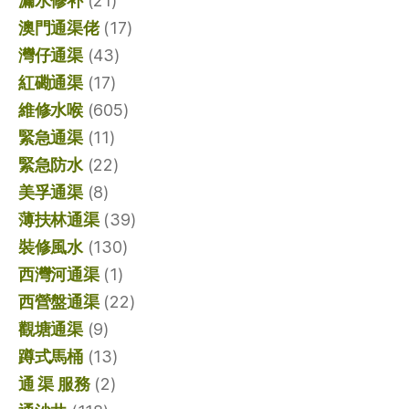
漏水修补
(21)
澳門通渠佬
(17)
灣仔通渠
(43)
紅磡通渠
(17)
維修水喉
(605)
緊急通渠
(11)
緊急防水
(22)
美孚通渠
(8)
薄扶林通渠
(39)
裝修風水
(130)
西灣河通渠
(1)
西營盤通渠
(22)
觀塘通渠
(9)
蹲式馬桶
(13)
通 渠 服務
(2)