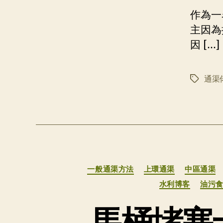
作為一
主因為
因 […]
通渠
标
签
一般通渠方法
上環通渠
中區通渠
水利博客
油污
馬桶堵塞