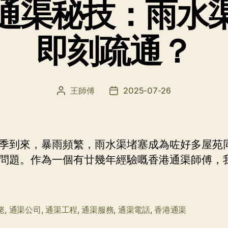
通渠秘技：雨水
即刻疏通？
王師傅
2025-07-26
文
发
章
布
作
日
者
期
季到來，暴雨頻繁，雨水渠堵塞成為咗好多屋苑
問題。作為一個有廿幾年經驗嘅香港通渠師傅，
佬
,
通渠公司
,
通渠工程
,
通渠服務
,
通渠電話
,
香港通渠