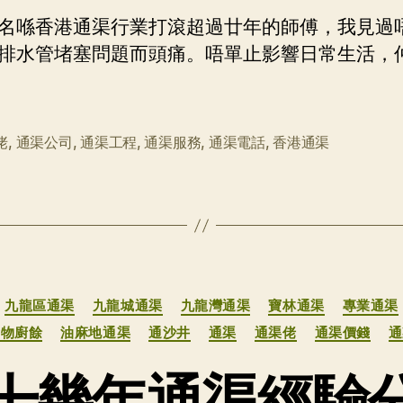
名喺香港通渠行業打滾超過廿年的師傅，我見過
排水管堵塞問題而頭痛。唔單止影響日常生活，
佬
,
通渠公司
,
通渠工程
,
通渠服務
,
通渠電話
,
香港通渠
分
九龍區通渠
九龍城通渠
九龍灣通渠
寶林通渠
專業通渠
类
食物廚餘
油麻地通渠
通沙井
通渠
通渠佬
通渠價錢
通
十幾年通渠經驗