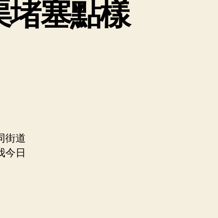
渠堵塞點樣
同街道
我今日