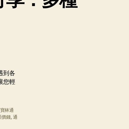
遇到各
讓您輕
,
寶林通
渠價錢
,
通