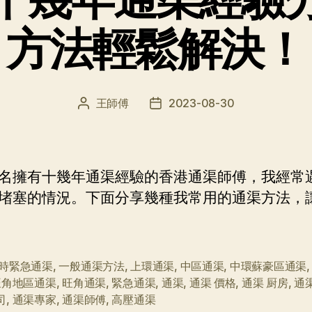
方法輕鬆解決！
王師傅
2023-08-30
文
发
章
布
作
日
者
期
名擁有十幾年通渠經驗的香港通渠師傅，我經常
堵塞的情況。下面分享幾種我常用的通渠方法，
小時緊急通渠
,
一般通渠方法
,
上環通渠
,
中區通渠
,
中環蘇豪區通渠
旺角地區通渠
,
旺角通渠
,
緊急通渠
,
通渠
,
通渠 價格
,
通渠 厨房
,
通
司
,
通渠專家
,
通渠師傅
,
高壓通渠