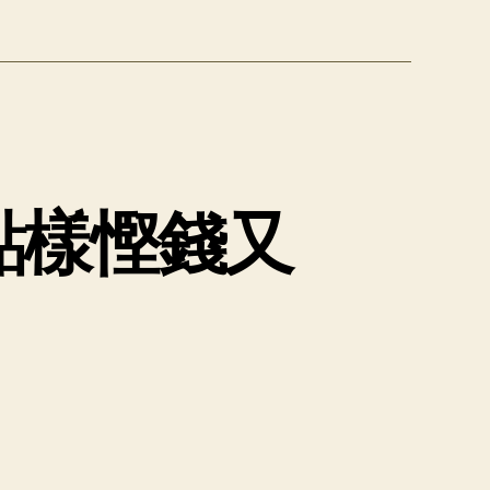
點樣慳錢又