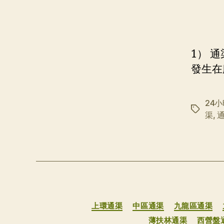
1） 
發生在廁
24
标
渠
,
签
上環通渠
中區通渠
九龍區通渠
薄扶林通渠
西營盤