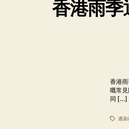
香港雨季
香港雨
嘅常見
同 […]
通渠
标
签