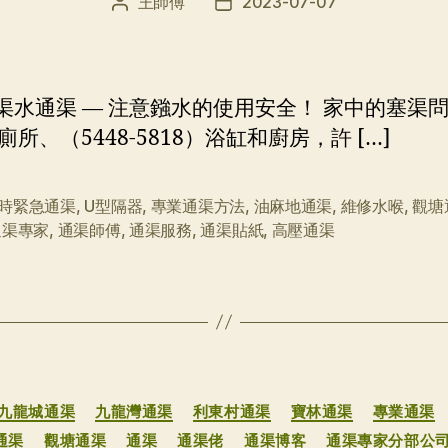
王師傅
2023-07-07
文
发
章
布
作
日
者
期
通渠水通渠 — 注意鏹水的使用安全！ 家中的塞渠
所、（5448-5818）浴缸和廚房，許 […]
小時緊急通渠
,
U型隔器
,
專業通渠方法
,
油麻地通渠
,
維修水喉
,
觀塘
通渠專家
,
通渠師傅
,
通渠服務
,
通渠貼紙
,
高壓通渠
分
九龍城通渠
九龍灣通渠
利東村通渠
寶林通渠
專業通渠
类
通渠
觀塘通渠
通渠
通渠佬
通渠博客
通渠專家分部公