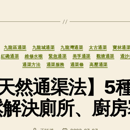
分
九龍區通渠
九龍城通渠
九龍灣通渠
太古通渠
寶林通
类
紅磡通渠
維修水喉
緊急通渠
美孚通渠
觀塘通渠
通沙
通渠方法
通渠服務
通渠條
高壓通渠
天然通渠法】5
鬆解決廁所、廚房