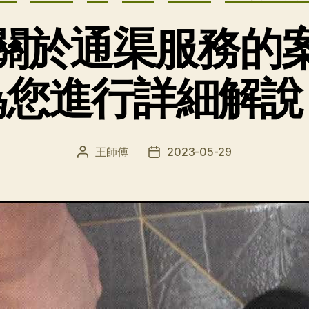
關於通渠服務的
為您進行詳細解說
王師傅
2023-05-29
文
发
章
布
作
日
者
期