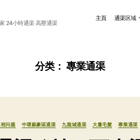
主頁
通渠区域
家 24小時通渠 高壓通渠
分类：
專業通渠
分
工程问题
中環蘇豪區通渠
九龍城通渠
大量毛髮
專業通渠
类