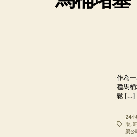
作為一
種馬桶
鬆 […]
24
渠
,
标
渠公
签