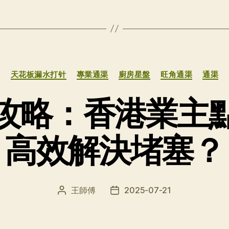
分
天花板漏水打针
專業通渠
廚房星盤
旺角通渠
通渠
类
攻略：香港業主
高效解決堵塞？
王師傅
2025-07-21
文
发
章
布
作
日
者
期