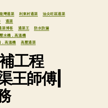
龍灣通渠
利東村通渠
油尖旺區通渠
井
通渠
通渠博客
通渠王
防水防漏
高壓水機，高溫機
機，高溫機
高壓通渠
修補工程
通渠王師傅|
務