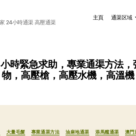
主頁
通渠区域
家 24小時通渠 高壓通渠
24小時緊急求助，專業通渠方法
物，高壓槍，高壓水機，高溫機
分
渠
大量毛髮
專業通渠方法
油麻地通渠
添馬艦通渠
澳門
类