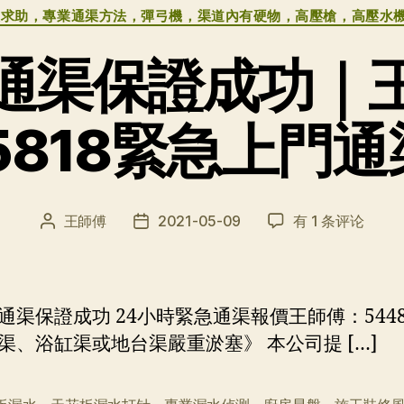
类
緊急求助，專業通渠方法，彈弓機，渠道內有硬物，高壓槍，高壓水
通渠保證成功｜
85818緊急上門通
天
王師傅
2021-05-09
有 1 条评论
文
发
水
章
布
圍
作
日
通
者
期
渠
通渠保證成功 24小時緊急通渠報價王師傅：54485
保
渠、浴缸渠或地台渠嚴重淤塞》 本公司提 […]
證
成
功