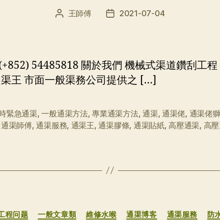
王師傅
2021-07-04
文
发
章
布
作
日
者
期
+852) 54485818 關於我們 機械式渠道鑽刮工
通渠王 市面一般渠務公司提供之 […]
小時緊急通渠
,
一般通渠方法
,
專業通渠方法
,
通渠
,
通渠佬
,
通渠佬
,
通渠師傅
,
通渠服務
,
通渠王
,
通渠膠條
,
通渠貼紙
,
高壓通渠
,
高壓
分
工程问题
一般文章類
維修水喉
通渠博客
通渠服務
防