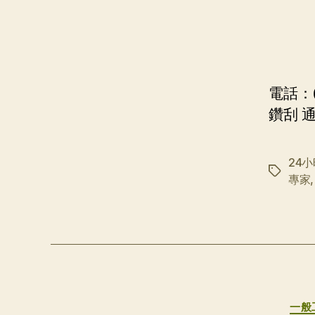
電話：(
鑽刮 
24
标
專家
签
一般