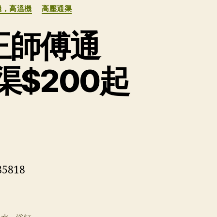
機，高溫機
高壓通渠
王師傅通
渠$200起
818