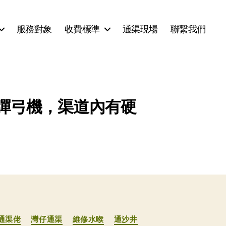
服務對象
收費標準
通渠現場
聯繫我們
，彈弓機，渠道內有硬
通渠佬
灣仔通渠
維修水喉
通沙井