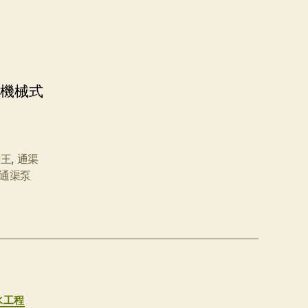
程 機械式
獅王
,
通渠
通渠泵
水工程