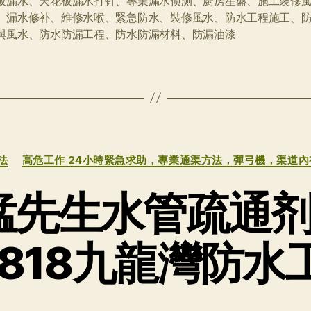
板漏水、天花板漏水打针、專業漏水侦测、廚房星盤、施工裝修
｜
、漏水修补、維修水喉、緊急防水、裝修風水、防水工程施工、
王
與風水、防水防漏工程、防水防漏材料、防漏油漆
師
傅
通
渠:54485818
緊
急
上
分
門
法
高危工作 24小時緊急求助，專業通渠方法，彈弓機，渠道
类
通
渠
先生水管疏通剂 
$200
起
5818九龍灣防