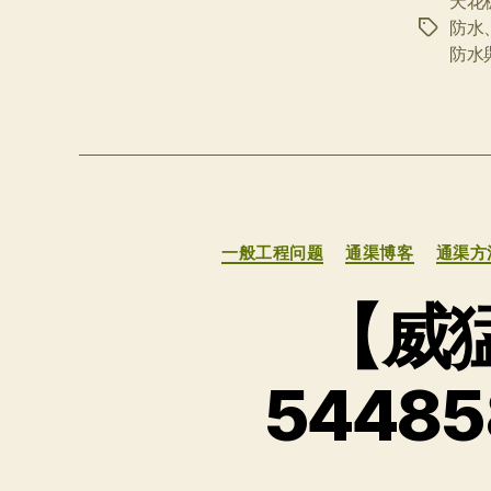
天花
防水
标
防水
签
一般工程问题
通渠博客
通渠方
【威猛
5448