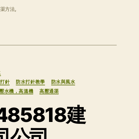
通渠方法
,
水
水打針
防水打針教學
防水與風水
高壓水機，高溫機
高壓通渠
85818建
司公司