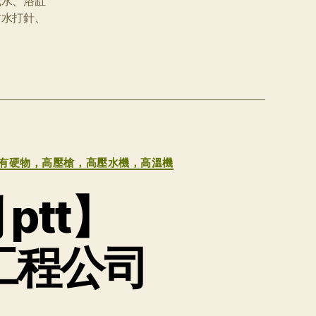
風水、浴缸
防水打針、
內有硬物，高壓槍，高壓水機，高溫機
ptt】
水工程公司