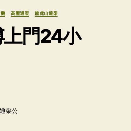
溫機
高壓通渠
龍虎山通渠
上門24小
渠通渠公