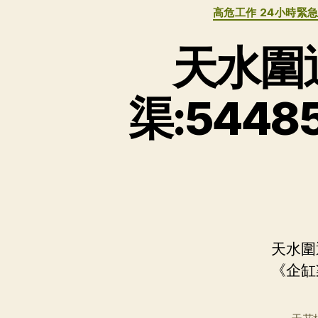
高危工作 24小時
天水圍
渠:544
天水圍
《企缸