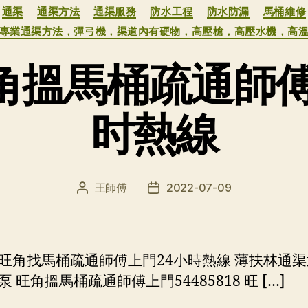
通渠
通渠方法
通渠服務
防水工程
防水防漏
馬桶維修
，專業通渠方法，彈弓機，渠道內有硬物，高壓槍，高壓水機，高
角搵馬桶疏通師傅
时熱線
王師傅
2022-07-09
文
发
章
布
作
日
者
期
旺角找馬桶疏通師傅上門24小時熱線 薄扶林通
 旺角搵馬桶疏通師傅上門54485818 旺 […]