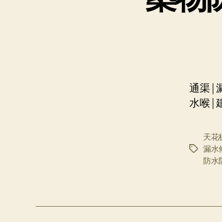
通渠|
水喉|
天花
漏水
标
防水
签