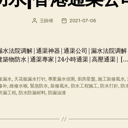
王師傅
2021-07-06
文
发
章
布
作
日
者
期
漏水法院调解|通渠神器|通渠公司|漏水法院调解
建築物防水|通渠專家|24小時通渠|高壓通渠| […
板漏水
,
天花板漏水打针
,
專業漏水侦测
,
廚房星盤
,
施工裝修風水
,
修补
,
維修水喉
,
緊急防水
,
裝修風水
,
防水工程施工
,
防水打針
,
防
防漏工程
,
防水防漏材料
,
防漏油漆