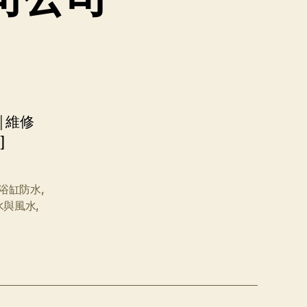
|維修
]
浴缸防水
,
水與風水
,