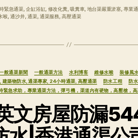
小時緊急通渠
,
企缸浴缸
,
修改化糞
,
吸糞車
,
地台渠嚴重淤塞
,
專業
水喉
,
通沙井
,
通渠
,
通渠服務
,
高壓通渠
分
一般通渠新聞
一般通渠方法
水利博客
維修水喉
裝修風
类
, 建築物防水,通渠專家, 24小時通渠, 高壓通渠
防水工程
防
小時緊急求助，專業通渠方法，彈弓機，渠道內有硬物，高壓槍，
英文房屋防漏544
防水|香港通渠公