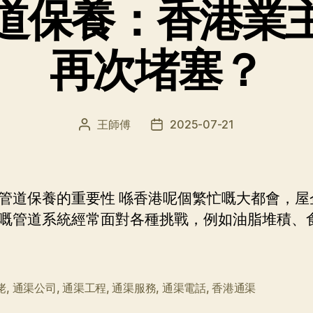
道保養：香港業
再次堵塞？
王師傅
2025-07-21
文
发
章
布
作
日
者
期
管道保養的重要性 喺香港呢個繁忙嘅大都會，屋
嘅管道系統經常面對各種挑戰，例如油脂堆積、
佬
,
通渠公司
,
通渠工程
,
通渠服務
,
通渠電話
,
香港通渠