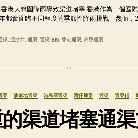
大
5年香港大範圍降雨導致渠道堵塞 香港作為一個國
範
年都會面臨不同程度的季節性降雨挑戰。然而，2 
圍
降
雨
通渠
,
通沙井
,
通渠
,
通渠服務
,
香港通渠
,
高壓通渠
導
致
渠
道
堵
塞
分
通渠
油麻地通渠
港島區通渠
灣仔通渠
通渠
通渠佬
类
重的渠道堵塞通渠