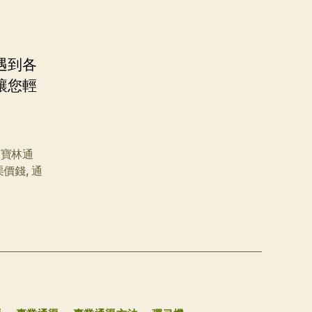
遇到各
讓您輕
,
寶林通
渠價錢
,
通