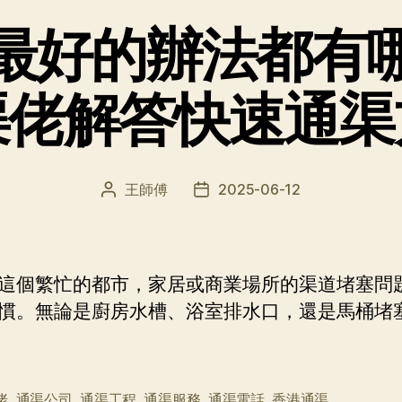
最好的辦法都有
渠佬解答快速通渠
王師傅
2025-06-12
文
发
章
布
作
日
者
期
這個繁忙的都市，家居或商業場所的渠道堵塞問
慣。無論是廚房水槽、浴室排水口，還是馬桶堵
佬
,
通渠公司
,
通渠工程
,
通渠服務
,
通渠電話
,
香港通渠