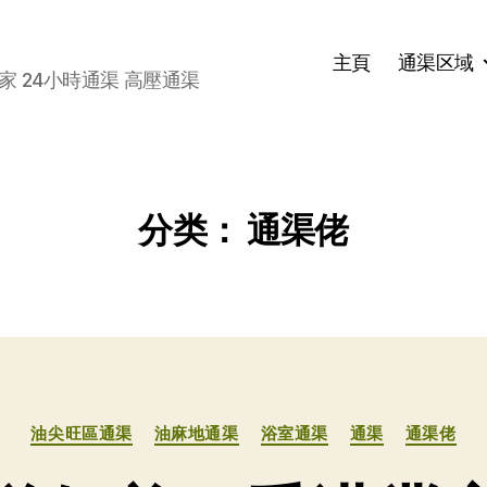
主頁
通渠区域
家 24小時通渠 高壓通渠
分类：
通渠佬
分
油尖旺區通渠
油麻地通渠
浴室通渠
通渠
通渠佬
类