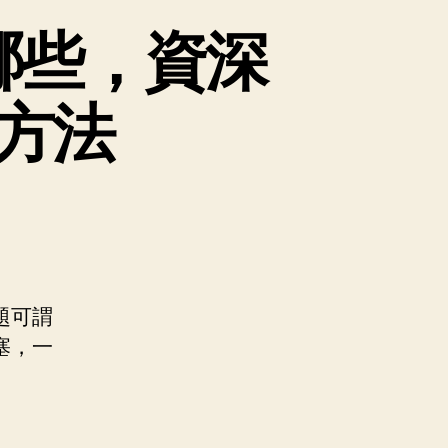
哪些，資深
方法
題可謂
塞，一