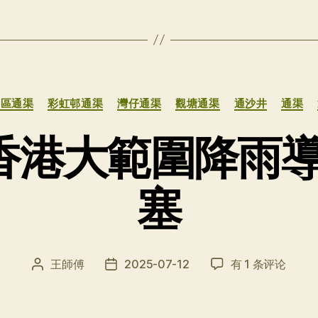
分
中區通渠
彩虹邨通渠
灣仔通渠
觀塘通渠
通沙井
通渠
类
年香港大範圍降雨
塞
2025
王師傅
2025-07-12
有 1 条评论
文
发
年
章
布
香
作
日
港
者
期