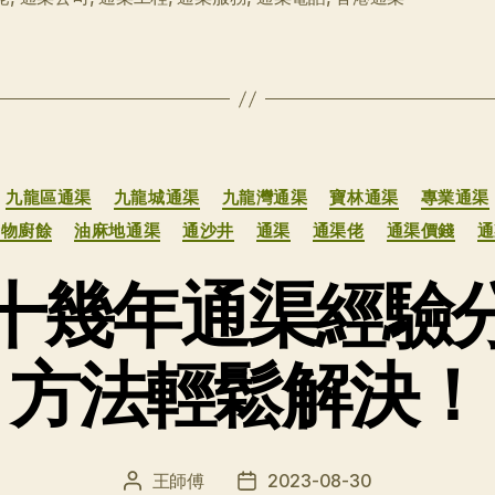
分
九龍區通渠
九龍城通渠
九龍灣通渠
寶林通渠
專業通渠
类
食物廚餘
油麻地通渠
通沙井
通渠
通渠佬
通渠價錢
通
十幾年通渠經驗
方法輕鬆解決！
王師傅
2023-08-30
文
发