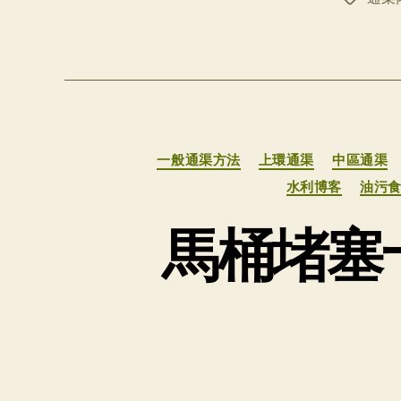
签
一般通渠方法
上環通渠
中區通渠
水利博客
油污
馬桶堵塞