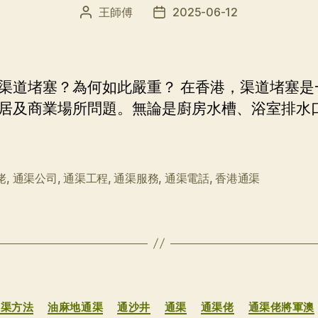
王師傅
2025-06-12
文
发
章
布
作
日
者
期
渠道堵塞？為何如此嚴重？ 在香港，渠道堵塞是
居及商業場所問題。無論是廚房水槽、浴室排水
佬
,
通渠公司
,
通渠工程
,
通渠服務
,
通渠電話
,
香港通渠
分
通渠方法
油麻地通渠
通沙井
通渠
通渠佬
通渠佬將軍澳
类