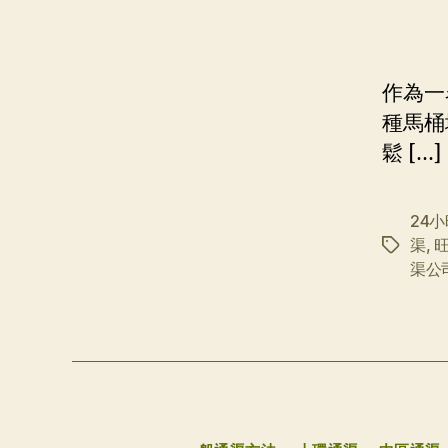
作為一
種馬桶
鬆 […]
24
渠
,
标
渠公
签