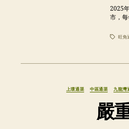
202
市，每
旺角
标
签
上環通渠
中區通渠
九龍灣
嚴