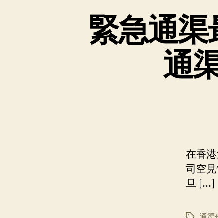
緊急通渠
通
在香港
司空見
旦 […]
通渠
标