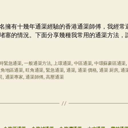
章
布
作
日
者
期
名擁有十幾年通渠經驗的香港通渠師傅，我經常
堵塞的情況。下面分享幾種我常用的通渠方法，
小時緊急通渠
,
一般通渠方法
,
上環通渠
,
中區通渠
,
中環蘇豪區通渠
旺角地區通渠
,
旺角通渠
,
緊急通渠
,
通渠
,
通渠 價格
,
通渠 厨房
,
通
司
,
通渠專家
,
通渠師傅
,
高壓通渠
分