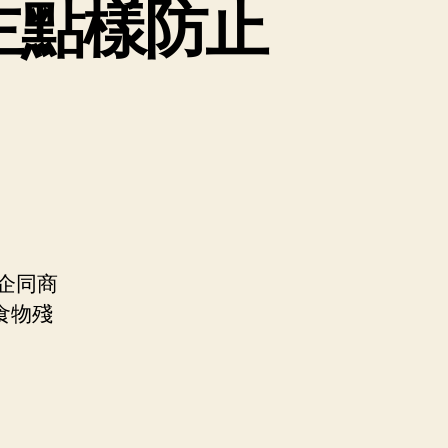
主點樣防止
企同商
食物殘