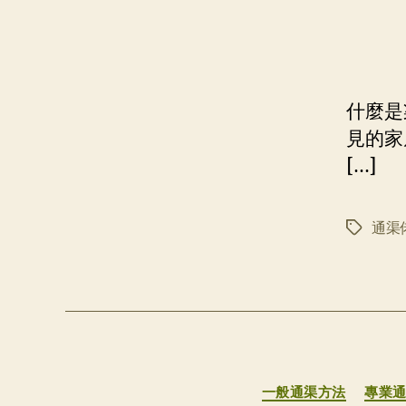
什麼是
見的家
[…]
通渠
标
签
一般通渠方法
專業