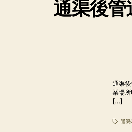
通渠後管
通渠後
業場所
[…]
通渠
标
签