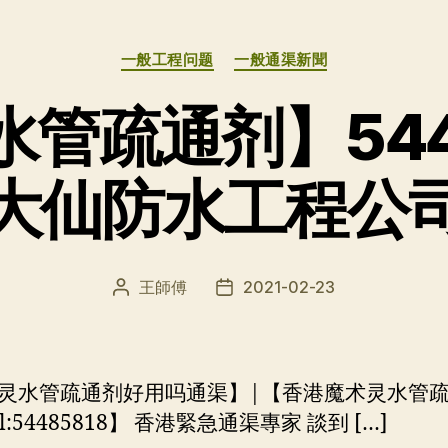
分
一般工程问题
一般通渠新聞
类
管疏通剂】544
大仙防水工程公
王師傅
2021-02-23
文
发
章
布
作
日
者
期
灵水管疏通剂好用吗通渠】|【香港魔术灵水管
l:54485818】 香港緊急通渠專家 談到 […]