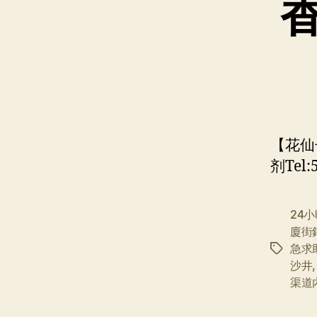
【花仙
剂Tel
24
廈街
急求
标
沙井
签
渠道