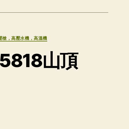
壓槍，高壓水機，高溫機
5818山頂