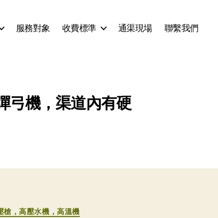
服務對象
收費標準
通渠現場
聯繫我們
，彈弓機，渠道內有硬
壓槍，高壓水機，高溫機