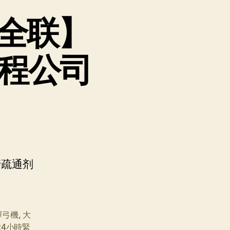
全联】
工程公司
管疏通剂
彈弓機
,
大
24小時緊