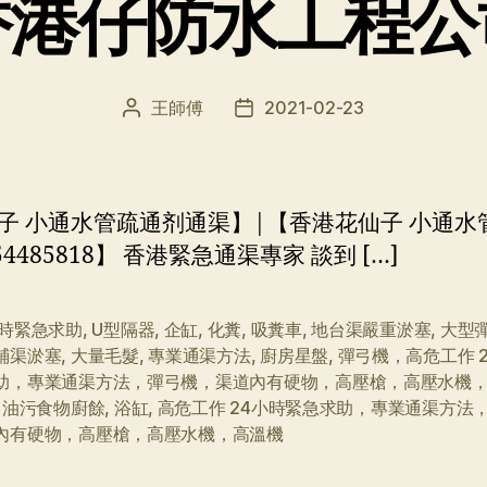
香港仔防水工程公
王師傅
2021-02-23
文
发
章
布
作
日
者
期
子 小通水管疏通剂通渠】|【香港花仙子 小通水
:54485818】 香港緊急通渠專家 談到 […]
小時緊急求助
,
U型隔器
,
企缸
,
化糞
,
吸糞車
,
地台渠嚴重淤塞
,
大型
鋪渠淤塞
,
大量毛髮
,
專業通渠方法
,
廚房星盤
,
彈弓機，高危工作 
助，專業通渠方法，彈弓機，渠道內有硬物，高壓槍，高壓水機
,
油污食物廚餘
,
浴缸
,
高危工作 24小時緊急求助，專業通渠方法
內有硬物，高壓槍，高壓水機，高溫機