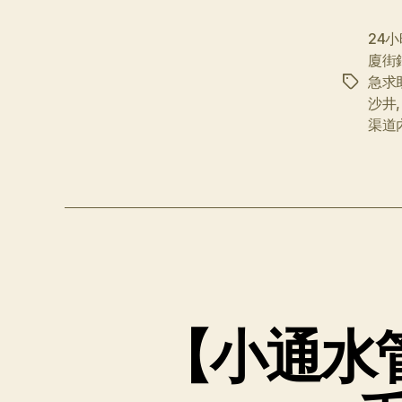
24
廈街
急求
标
沙井
签
渠道
【小通水管