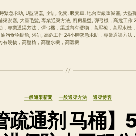
小時緊急求助
,
U型隔器
,
企缸
,
化糞
,
吸糞車
,
地台渠嚴重淤塞
,
大型
鋪渠淤塞
,
大量毛髮
,
專業通渠方法
,
廚房星盤
,
彈弓機，高危工作 
助，專業通渠方法，彈弓機，渠道內有硬物，高壓槍，高壓水機
,
油污食物廚餘
,
浴缸
,
高危工作 24小時緊急求助，專業通渠方法
內有硬物，高壓槍，高壓水機，高溫機
分
一般通渠新聞
一般通渠方法
通渠博客
类
疏通剂 马桶】54