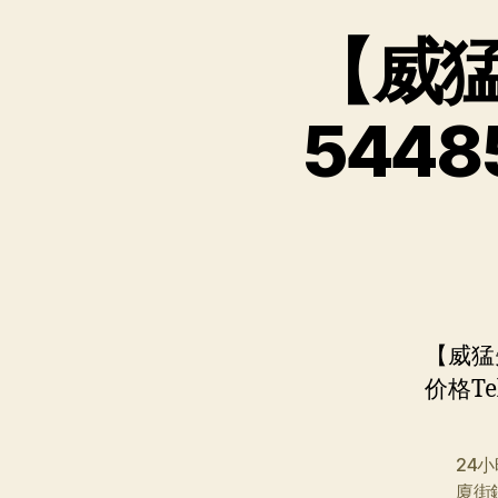
【威
544
【威猛
价格Te
24
廈街