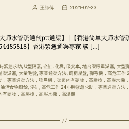
王師傅
2021-02-23
文
发
章
布
作
日
者
期
大师水管疏通剂ptt通渠】|【香港简单大师水管
el:54485818】香港緊急通渠專家 談 […]
小時緊急求助
,
U型隔器
,
企缸
,
化糞
,
吸糞車
,
地台渠嚴重淤塞
,
大型
鋪渠淤塞
,
大量毛髮
,
專業通渠方法
,
廚房星盤
,
彈弓機，高危工作 
助，專業通渠方法，彈弓機，渠道內有硬物，高壓槍，高壓水機
,
油污食物廚餘
,
浴缸
,
高危工作 24小時緊急求助，專業通渠方法
內有硬物，高壓槍，高壓水機，高溫機