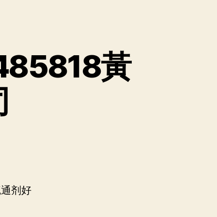
85818黃
司
疏通剂好