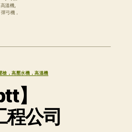
，高溫機
,
，彈弓機，
壓槍，高壓水機，高溫機
tt】
水工程公司