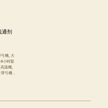
疏通剂
彈弓機
,
大
24小時緊
，高溫機
,
，彈弓機，