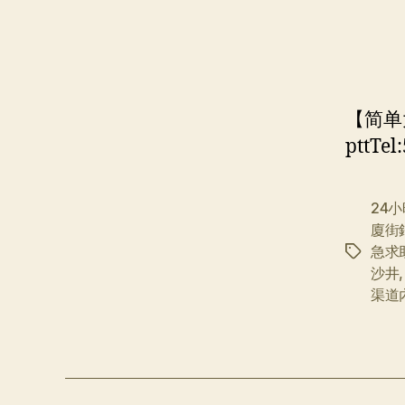
【简单
pttT
24
廈街
急求
标
沙井
签
渠道