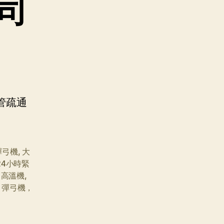
司
管疏通
彈弓機
,
大
24小時緊
，高溫機
,
，彈弓機，