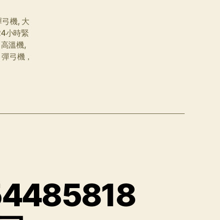
彈弓機
,
大
24小時緊
，高溫機
,
，彈弓機，
485818