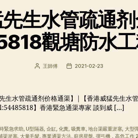
猛先生水管疏通剂
85818觀塘防水
王師傅
2021-02-23
文
发
章
布
作
日
者
期
先生水管疏通剂价格通渠】|【香港威猛先生水
l:54485818】香港緊急通渠專家 談到威 […]
小時緊急求助
,
U型隔器
,
企缸
,
化糞
,
吸糞車
,
地台渠嚴重淤塞
,
大型
鋪渠淤塞
,
大量毛髮
,
專業通渠方法
,
廚房星盤
,
彈弓機，高危工作 