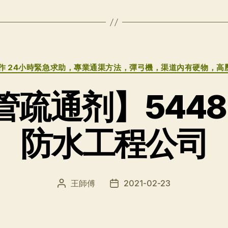
分
作 24小時緊急求助，專業通渠方法，彈弓機，渠道內有硬物，高
类
疏通剂】5448
防水工程公司
王師傅
2021-02-23
文
发
章
布
作
日
者
期