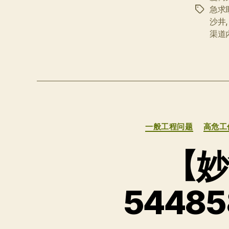
急求
标
沙井
签
渠道
一般工程问题
高危工
【妙
5448