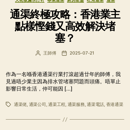
类
通渠終極攻略：香港業主
點樣慳錢又高效解決堵
塞？
王師傅
2025-07-21
文
发
章
布
作
日
者
期
作為一名喺香港通渠行業打滾超過廿年的師傅，我
見過唔少業主因為排水管堵塞問題而頭痛。唔單止
影響日常生活，仲可能因 […]
通渠佬
,
通渠公司
,
通渠工程
,
通渠服務
,
通渠電話
,
香港通渠
标
签