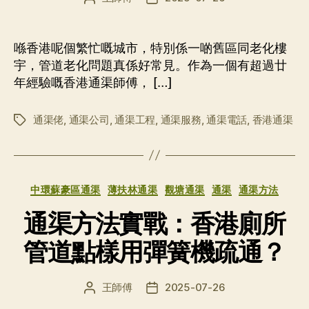
章
布
作
日
者
期
喺香港呢個繁忙嘅城市，特別係一啲舊區同老化樓
宇，管道老化問題真係好常見。作為一個有超過廿
年經驗嘅香港通渠師傅， […]
通渠佬
,
通渠公司
,
通渠工程
,
通渠服務
,
通渠電話
,
香港通渠
标
签
分
中環蘇豪區通渠
薄扶林通渠
觀塘通渠
通渠
通渠方法
类
通渠方法實戰：香港廁所
管道點樣用彈簧機疏通？
王師傅
2025-07-26
文
发
章
布