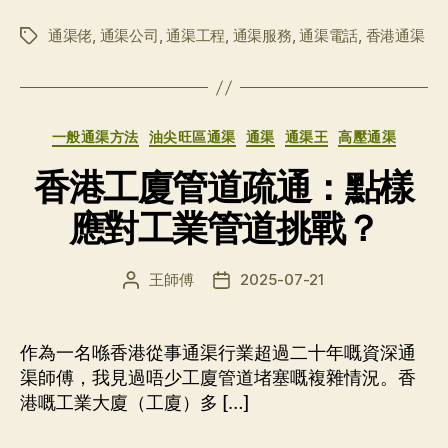
通渠佬
,
通渠公司
,
通渠工程
,
通渠服務
,
通渠電話
,
香港通渠
标
签
分
一般通渠方法
油尖旺區通渠
通渠
通渠王
高壓通渠
类
香港工廈管道疏通：點樣
應對工業管道挑戰？
王師傅
2025-07-21
文
发
章
布
作
日
者
期
作為一名喺香港從事通渠行業超過二十年嘅資深通
渠師傅，我見過唔少工廈管道堵塞嘅複雜情況。香
港嘅工業大廈（工廈）多 […]