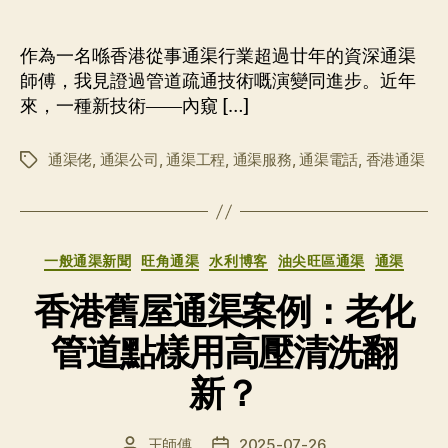
章
布
作
日
者
期
作為一名喺香港從事通渠行業超過廿年的資深通渠
師傅，我見證過管道疏通技術嘅演變同進步。近年
來，一種新技術——內窺 […]
通渠佬
,
通渠公司
,
通渠工程
,
通渠服務
,
通渠電話
,
香港通渠
标
签
分
一般通渠新聞
旺角通渠
水利博客
油尖旺區通渠
通渠
类
香港舊屋通渠案例：老化
管道點樣用高壓清洗翻
新？
王師傅
2025-07-26
文
发