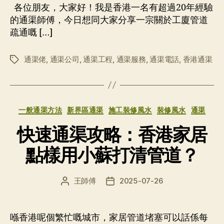
者
期
各位朋友，大家好！我是香港一名有超過20年經驗
的通渠師傅，今日想同大家分享一宗關於工廈管道
疏通嘅 […]
通渠佬
,
通渠公司
,
通渠工程
,
通渠服務
,
通渠電話
,
香港通渠
标
签
分
一般通渠方法
新界區通渠
施工裝修風水
裝修風水
通渠
类
快速通渠攻略：香港家居
點樣用小蘇打清管道？
王師傅
2025-07-26
文
发
章
布
作
日
者
期
喺香港呢個繁忙嘅城市，家居管道堵塞可以話係每