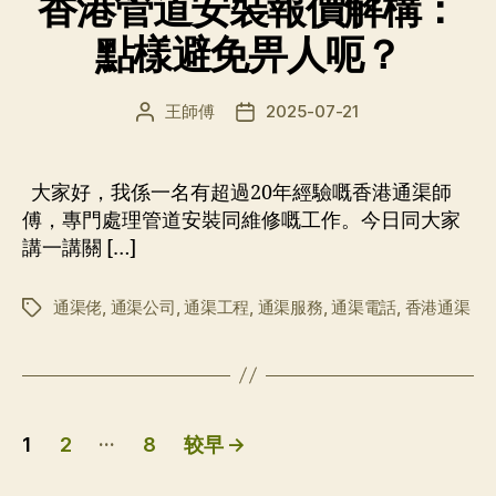
香港管道安裝報價解構：
點樣避免畀人呃？
王師傅
2025-07-21
文
发
章
布
作
日
者
期
大家好，我係一名有超過20年經驗嘅香港通渠師
傅，專門處理管道安裝同維修嘅工作。今日同大家
講一講關 […]
通渠佬
,
通渠公司
,
通渠工程
,
通渠服務
,
通渠電話
,
香港通渠
标
签
文
…
1
2
8
较早
→
章