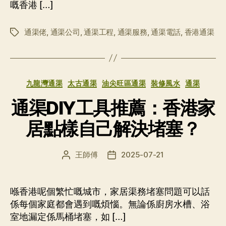
嘅香港 […]
通渠佬
,
通渠公司
,
通渠工程
,
通渠服務
,
通渠電話
,
香港通渠
标
签
分
九龍灣通渠
太古通渠
油尖旺區通渠
裝修風水
通渠
类
通渠DIY工具推薦：香港家
居點樣自己解決堵塞？
王師傅
2025-07-21
文
发
章
布
作
日
者
期
喺香港呢個繁忙嘅城市，家居渠務堵塞問題可以話
係每個家庭都會遇到嘅煩惱。無論係廚房水槽、浴
室地漏定係馬桶堵塞，如 […]