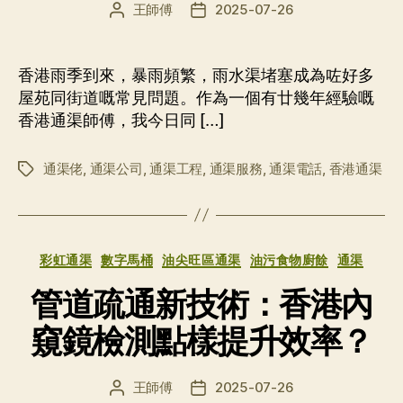
王師傅
2025-07-26
文
发
章
布
作
日
者
期
香港雨季到來，暴雨頻繁，雨水渠堵塞成為咗好多
屋苑同街道嘅常見問題。作為一個有廿幾年經驗嘅
香港通渠師傅，我今日同 […]
通渠佬
,
通渠公司
,
通渠工程
,
通渠服務
,
通渠電話
,
香港通渠
标
签
分
彩虹通渠
數字馬桶
油尖旺區通渠
油污食物廚餘
通渠
类
管道疏通新技術：香港內
窺鏡檢測點樣提升效率？
王師傅
2025-07-26
文
发