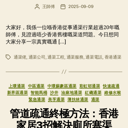
王師傅
2025-09-09
文
发
章
布
作
日
者
期
大家好，我係一位喺香港從事通渠行業超過20年嘅
師傅，見證過唔少香港舊樓嘅渠道問題。今日想同
大家分享一宗真實嘅通 […]
通渠佬
,
通渠公司
,
通渠工程
,
通渠服務
,
通渠電話
,
香港通渠
标
签
分
上環通渠
中區通渠
中環蘇豪區通渠
彩虹邨通渠
快速疏通
类
新界區通渠
智能馬桶
沙井
油麻地通渠
紅磡通渠
維修水喉
緊急通渠
美孚通渠
薄扶林通渠
通渠
管道疏通終極方法：香港
家居3招解決廁所塞渠