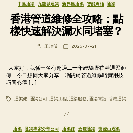
分
中區通渠
九龍城通渠
新界區通渠
智能馬桶
通渠
类
香港管道維修全攻略：點
樣快速解決漏水同堵塞？
王師傅
2025-07-21
文
发
章
布
作
日
者
期
大家好，我係一名有超過二十年經驗嘅香港通渠師
傅，今日想同大家分享一啲關於管道維修嘅實用技
巧同心得 […]
通渠佬
,
通渠公司
,
通渠工程
,
通渠服務
,
通渠電話
,
香港通渠
标
签
分
通渠
通渠專家分部公司
通渠條
金鐘通渠
龍虎山通渠