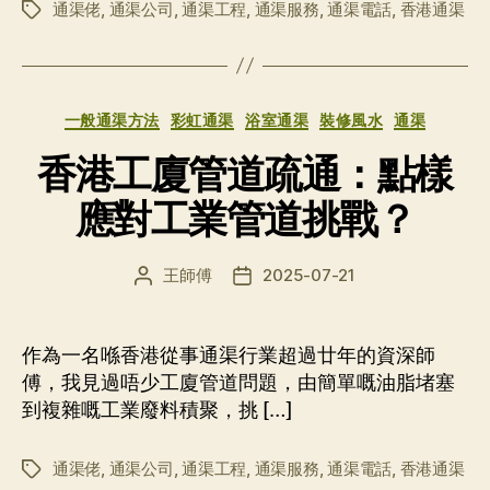
通渠佬
,
通渠公司
,
通渠工程
,
通渠服務
,
通渠電話
,
香港通渠
标
签
分
一般通渠方法
彩虹通渠
浴室通渠
裝修風水
通渠
类
香港工廈管道疏通：點樣
應對工業管道挑戰？
王師傅
2025-07-21
文
发
章
布
作
日
者
期
作為一名喺香港從事通渠行業超過廿年的資深師
傅，我見過唔少工廈管道問題，由簡單嘅油脂堵塞
到複雜嘅工業廢料積聚，挑 […]
通渠佬
,
通渠公司
,
通渠工程
,
通渠服務
,
通渠電話
,
香港通渠
标