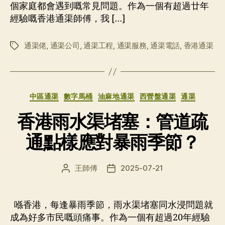
個家庭都會遇到嘅常見問題。作為一個有超過廿年
經驗嘅香港通渠師傅，我 […]
通渠佬
,
通渠公司
,
通渠工程
,
通渠服務
,
通渠電話
,
香港通渠
标
签
分
中區通渠
數字馬桶
油麻地通渠
西營盤通渠
通渠
类
香港雨水渠堵塞：管道疏
通點樣應對暴雨季節？
王師傅
2025-07-21
文
发
章
布
作
日
者
期
喺香港，每逢暴雨季節，雨水渠堵塞同水浸問題就
成為好多市民嘅頭痛事。作為一個有超過20年經驗