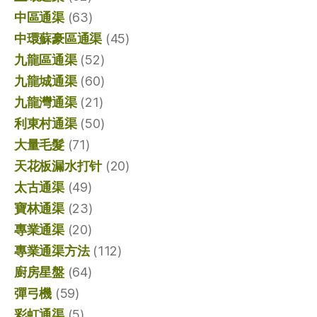
中區通渠
(63)
中環蘇豪區通渠
(45)
九龍區通渠
(52)
九龍城通渠
(60)
九龍灣通渠
(21)
利東村通渠
(50)
大量毛髮
(71)
天花板漏水打针
(20)
太古通渠
(49)
寶林通渠
(23)
專業通渠
(20)
專業通渠方法
(112)
廚房星盤
(64)
彈弓機
(59)
彩虹通渠
(5)