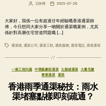
王師傅
2025-07-26
文
发
章
布
作
日
者
期
大家好，我係一位有超過廿年經驗嘅香港通渠師
傅，今日想同大家分享一啲關於通渠嘅案例，尤其
係針對高層住宅管道問題嘅 […]
通渠佬
,
通渠公司
,
通渠工程
,
通渠服務
,
通渠電話
,
香港通渠
标
签
分
一般工程问题
中環蘇豪區通渠
九龍城通渠
大量毛髮
类
專業通渠
通渠
香港雨季通渠秘技：雨水
渠堵塞點樣即刻疏通？