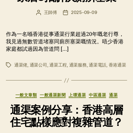
王師傅
2025-09-09
文
发
章
布
作
日
者
期
作為一名喺香港從事通渠行業超過20年嘅老行尊，
我見過無數管道堵塞同廁所塞渠嘅情況。唔少香港
家庭都試過因為管道問 […]
通渠佬
,
通渠公司
,
通渠工程
,
通渠服務
,
通渠電話
,
香港通渠
标
签
分
一般文章類
一般通渠新聞
上環通渠
中區通渠
通渠
类
通渠案例分享：香港高層
住宅點樣應對複雜管道？