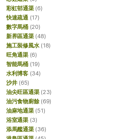
彩虹邨通渠
(6)
快速疏通
(17)
數字馬桶
(20)
新界區通渠
(48)
施工裝修風水
(18)
旺角通渠
(6)
智能馬桶
(19)
水利博客
(34)
沙井
(65)
油尖旺區通渠
(23)
油污食物廚餘
(69)
油麻地通渠
(51)
浴室通渠
(3)
添馬艦通渠
(36)
港島區通渠
(45)