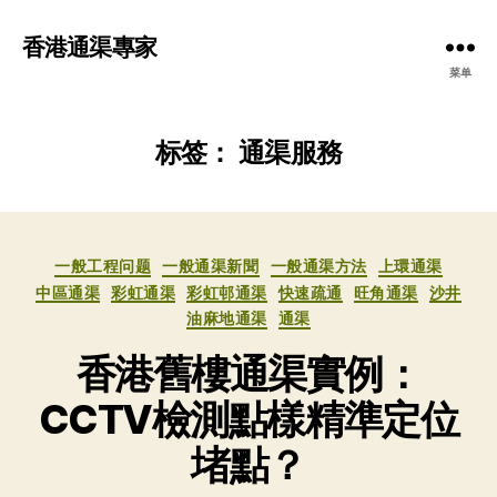
香港通渠專家
菜单
标签：
通渠服務
分
一般工程问题
一般通渠新聞
一般通渠方法
上環通渠
类
中區通渠
彩虹通渠
彩虹邨通渠
快速疏通
旺角通渠
沙井
油麻地通渠
通渠
香港舊樓通渠實例：
CCTV檢測點樣精準定位
堵點？