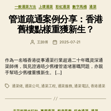
分
一般通渠方法
上環通渠
彩虹通渠
數字馬桶
通渠
类
管道疏通案例分享：香港
舊樓點樣重獲新生？
王師傅
2025-07-21
文
发
章
布
作
日
者
期
作為一名喺香港從事通渠行業超過二十年嘅資深通
渠師傅，我見證過唔少舊樓管道堵塞嘅問題，亦親
手幫唔少舊樓重獲新生。 […]
通渠佬
,
通渠公司
,
通渠工程
,
通渠服務
,
通渠電話
,
香港通渠
标
签
分
天花板漏水打针
專業通渠
廚房星盤
旺角通渠
通渠