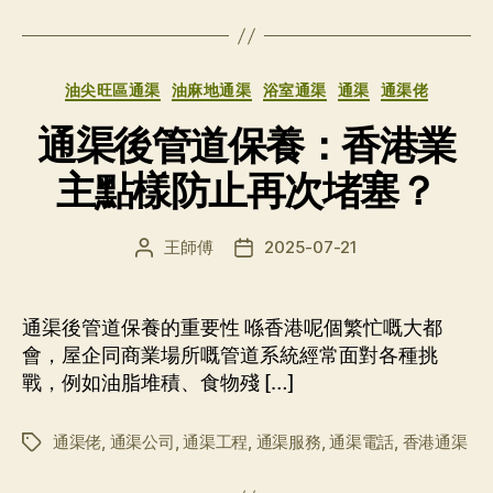
签
分
油尖旺區通渠
油麻地通渠
浴室通渠
通渠
通渠佬
类
通渠後管道保養：香港業
主點樣防止再次堵塞？
王師傅
2025-07-21
文
发
章
布
作
日
者
期
通渠後管道保養的重要性 喺香港呢個繁忙嘅大都
會，屋企同商業場所嘅管道系統經常面對各種挑
戰，例如油脂堆積、食物殘 […]
通渠佬
,
通渠公司
,
通渠工程
,
通渠服務
,
通渠電話
,
香港通渠
标
签