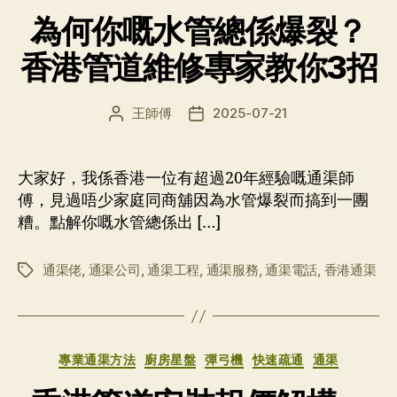
类
為何你嘅水管總係爆裂？
香港管道維修專家教你3招
王師傅
2025-07-21
文
发
章
布
作
日
者
期
大家好，我係香港一位有超過20年經驗嘅通渠師
傅，見過唔少家庭同商舖因為水管爆裂而搞到一團
糟。點解你嘅水管總係出 […]
通渠佬
,
通渠公司
,
通渠工程
,
通渠服務
,
通渠電話
,
香港通渠
标
签
分
專業通渠方法
廚房星盤
彈弓機
快速疏通
通渠
类