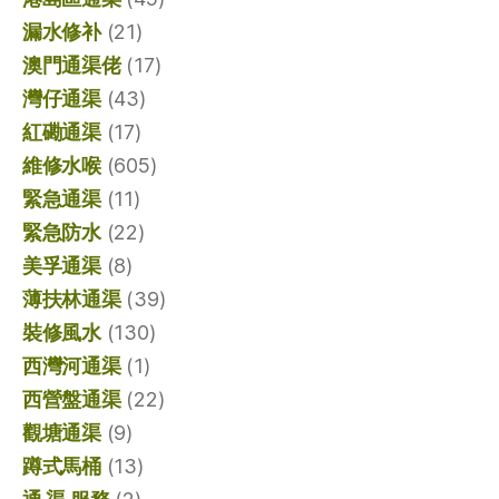
漏水修补
(21)
澳門通渠佬
(17)
灣仔通渠
(43)
紅磡通渠
(17)
維修水喉
(605)
緊急通渠
(11)
緊急防水
(22)
美孚通渠
(8)
薄扶林通渠
(39)
裝修風水
(130)
西灣河通渠
(1)
西營盤通渠
(22)
觀塘通渠
(9)
蹲式馬桶
(13)