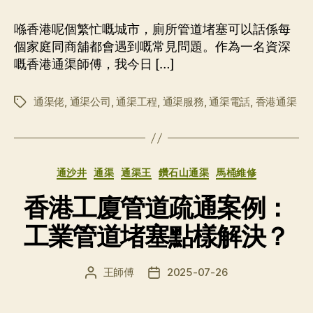
作
日
者
期
喺香港呢個繁忙嘅城市，廁所管道堵塞可以話係每
個家庭同商舖都會遇到嘅常見問題。作為一名資深
嘅香港通渠師傅，我今日 […]
通渠佬
,
通渠公司
,
通渠工程
,
通渠服務
,
通渠電話
,
香港通渠
标
签
分
通沙井
通渠
通渠王
鑽石山通渠
馬桶維修
类
香港工廈管道疏通案例：
工業管道堵塞點樣解決？
王師傅
2025-07-26
文
发
章
布
作
日