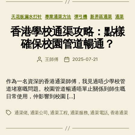
分
天花板漏水打针
專業通渠方法
彈弓機
新界區通渠
通渠
类
香港學校通渠攻略：點樣
確保校園管道暢通？
王師傅
2025-07-21
文
发
章
布
作
日
者
期
作為一名資深的香港通渠師傅，我見過唔少學校管
道堵塞嘅問題。校園管道暢通唔單止關係到師生嘅
日常使用，仲影響到校園 […]
通渠佬
,
通渠公司
,
通渠工程
,
通渠服務
,
通渠電話
,
香港通渠
标
签