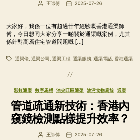
王師傅
2025-07-26
文
发
章
布
作
日
者
期
大家好，我係一位有超過廿年經驗嘅香港通渠師
傅，今日想同大家分享一啲關於通渠嘅案例，尤其
係針對高層住宅管道問題嘅 […]
通渠佬
,
通渠公司
,
通渠工程
,
通渠服務
,
通渠電話
,
香港通渠
标
签
分
彩虹通渠
數字馬桶
油尖旺區通渠
油污食物廚餘
通渠
类
管道疏通新技術：香港內
窺鏡檢測點樣提升效率？
王師傅
2025-07-26
文
发