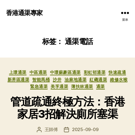
香港通渠專家
菜单
标签：
通渠電話
分
上環通渠
中區通渠
中環蘇豪區通渠
彩虹邨通渠
快速疏通
类
新界區通渠
智能馬桶
沙井
油麻地通渠
紅磡通渠
維修水喉
緊急通渠
美孚通渠
薄扶林通渠
通渠
管道疏通終極方法：香港
家居3招解決廁所塞渠
王師傅
2025-09-09
文
发