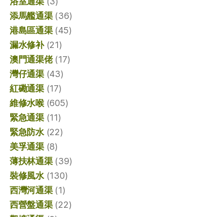
浴室通渠
(3)
添馬艦通渠
(36)
港島區通渠
(45)
漏水修补
(21)
澳門通渠佬
(17)
灣仔通渠
(43)
紅磡通渠
(17)
維修水喉
(605)
緊急通渠
(11)
緊急防水
(22)
美孚通渠
(8)
薄扶林通渠
(39)
裝修風水
(130)
西灣河通渠
(1)
西營盤通渠
(22)