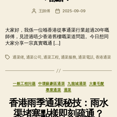
王師傅
2025-09-09
文
发
章
布
作
日
者
期
大家好，我係一位喺香港從事通渠行業超過20年嘅
師傅，見證過唔少香港舊樓嘅渠道問題。今日想同
大家分享一宗真實嘅通 […]
通渠佬
,
通渠公司
,
通渠工程
,
通渠服務
,
通渠電話
,
香港通渠
标
签
分
一般工程问题
中環蘇豪區通渠
九龍城通渠
大量毛髮
类
專業通渠
通渠
香港雨季通渠秘技：雨水
渠堵塞點樣即刻疏通？