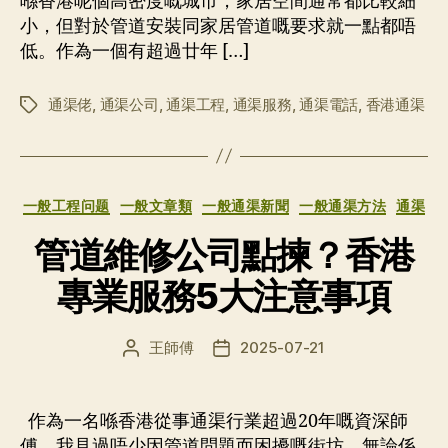
喺香港呢個高密度嘅城市，家居空間通常都比較細
小，但對於管道安裝同家居管道嘅要求就一點都唔
低。作為一個有超過廿年 […]
通渠佬
,
通渠公司
,
通渠工程
,
通渠服務
,
通渠電話
,
香港通渠
标
签
分
一般工程问题
一般文章類
一般通渠新聞
一般通渠方法
通渠
类
管道維修公司點揀？香港
專業服務5大注意事項
王師傅
2025-07-21
文
发
章
布
作
日
者
期
作為一名喺香港從事通渠行業超過20年嘅資深師
傅，我見過唔少因管道問題而困擾嘅街坊。無論係