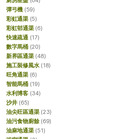
廚房星盤
(64)
彈弓機
(59)
彩虹通渠
(5)
彩虹邨通渠
(6)
快速疏通
(17)
數字馬桶
(20)
新界區通渠
(48)
施工裝修風水
(18)
旺角通渠
(6)
智能馬桶
(19)
水利博客
(34)
沙井
(65)
油尖旺區通渠
(23)
油污食物廚餘
(69)
油麻地通渠
(51)