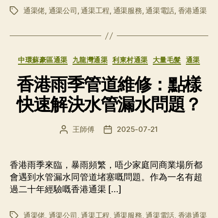
通渠佬
,
通渠公司
,
通渠工程
,
通渠服務
,
通渠電話
,
香港通渠
标
签
分
中環蘇豪區通渠
九龍灣通渠
利東村通渠
大量毛髮
通渠
类
香港雨季管道維修：點樣
快速解決水管漏水問題？
王師傅
2025-07-21
文
发
章
布
作
日
者
期
香港雨季來臨，暴雨頻繁，唔少家庭同商業場所都
會遇到水管漏水同管道堵塞嘅問題。作為一名有超
過二十年經驗嘅香港通渠 […]
通渠佬
,
通渠公司
,
通渠工程
,
通渠服務
,
通渠電話
,
香港通渠
标