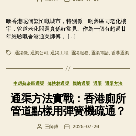
章
布
作
日
者
期
喺香港呢個繁忙嘅城市，特別係一啲舊區同老化樓
宇，管道老化問題真係好常見。作為一個有超過廿
年經驗嘅香港通渠師傅， […]
通渠佬
,
通渠公司
,
通渠工程
,
通渠服務
,
通渠電話
,
香港通渠
标
签
分
中環蘇豪區通渠
薄扶林通渠
觀塘通渠
通渠
通渠方法
类
通渠方法實戰：香港廁所
管道點樣用彈簧機疏通？
王師傅
2025-07-26
文
发
章
布