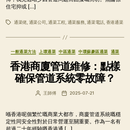
住宅抑或 […]
通渠佬
,
通渠公司
,
通渠工程
,
通渠服務
,
通渠電話
,
香港通渠
标
签
分
一般通渠方法
上環通渠
中區通渠
中環蘇豪區通渠
通渠
类
香港商廈管道維修：點樣
確保管道系統零故障？
王師傅
2025-07-21
文
发
章
布
作
日
者
期
喺香港呢個繁忙嘅商業大都市，商廈管道系統嘅穩
定性同安全性對於日常營運至關重要。作為一名有
超過二十年經驗嘅香港通 […]