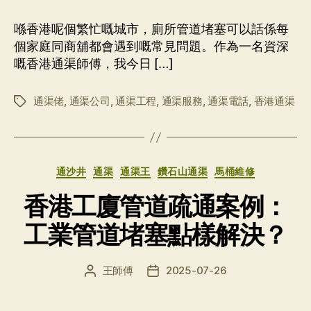
作
日
者
期
喺香港呢個繁忙嘅城市，廁所管道堵塞可以話係每
個家庭同商舖都會遇到嘅常見問題。作為一名資深
嘅香港通渠師傅，我今日 […]
通渠佬
,
通渠公司
,
通渠工程
,
通渠服務
,
通渠電話
,
香港通渠
标
签
分
通沙井
通渠
通渠王
鑽石山通渠
馬桶維修
类
香港工廈管道疏通案例：
工業管道堵塞點樣解決？
王師傅
2025-07-26
文
发
章
布
作
日