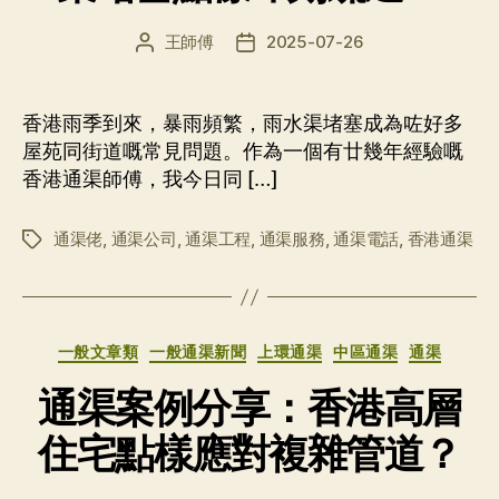
王師傅
2025-07-26
文
发
章
布
作
日
者
期
香港雨季到來，暴雨頻繁，雨水渠堵塞成為咗好多
屋苑同街道嘅常見問題。作為一個有廿幾年經驗嘅
香港通渠師傅，我今日同 […]
通渠佬
,
通渠公司
,
通渠工程
,
通渠服務
,
通渠電話
,
香港通渠
标
签
分
一般文章類
一般通渠新聞
上環通渠
中區通渠
通渠
类
通渠案例分享：香港高層
住宅點樣應對複雜管道？