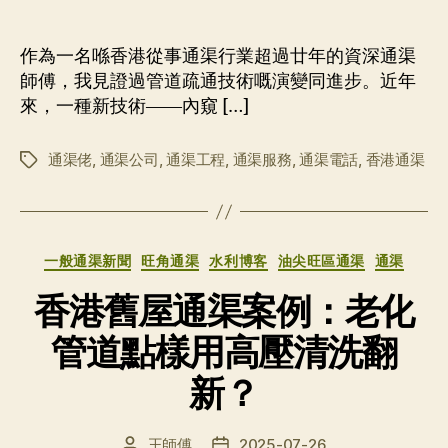
章
布
作
日
者
期
作為一名喺香港從事通渠行業超過廿年的資深通渠
師傅，我見證過管道疏通技術嘅演變同進步。近年
來，一種新技術——內窺 […]
通渠佬
,
通渠公司
,
通渠工程
,
通渠服務
,
通渠電話
,
香港通渠
标
签
分
一般通渠新聞
旺角通渠
水利博客
油尖旺區通渠
通渠
类
香港舊屋通渠案例：老化
管道點樣用高壓清洗翻
新？
王師傅
2025-07-26
文
发