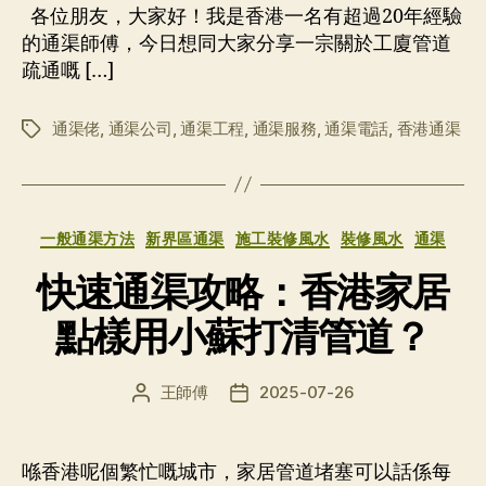
者
期
各位朋友，大家好！我是香港一名有超過20年經驗
的通渠師傅，今日想同大家分享一宗關於工廈管道
疏通嘅 […]
通渠佬
,
通渠公司
,
通渠工程
,
通渠服務
,
通渠電話
,
香港通渠
标
签
分
一般通渠方法
新界區通渠
施工裝修風水
裝修風水
通渠
类
快速通渠攻略：香港家居
點樣用小蘇打清管道？
王師傅
2025-07-26
文
发
章
布
作
日
者
期
喺香港呢個繁忙嘅城市，家居管道堵塞可以話係每