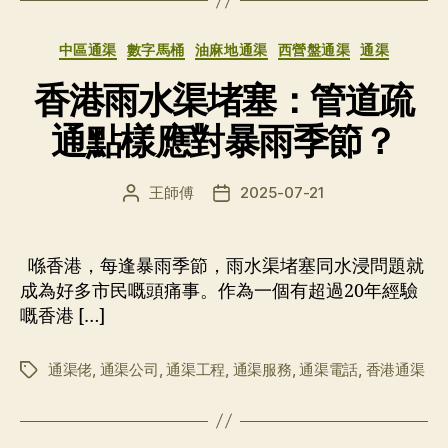
分
中區通渠
數字馬桶
油麻地通渠
西營盤通渠
通渠
类
香港雨水渠堵塞：管道疏
通點樣應對暴雨季節？
王師傅
2025-07-21
文
发
章
布
作
日
者
期
喺香港，每逢暴雨季節，雨水渠堵塞同水浸問題就
成為好多市民嘅頭痛事。作為一個有超過20年經驗
嘅香港 […]
通渠佬
,
通渠公司
,
通渠工程
,
通渠服務
,
通渠電話
,
香港通渠
标
签