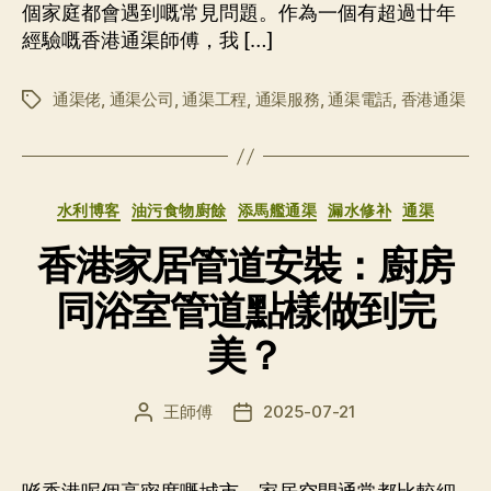
個家庭都會遇到嘅常見問題。作為一個有超過廿年
經驗嘅香港通渠師傅，我 […]
通渠佬
,
通渠公司
,
通渠工程
,
通渠服務
,
通渠電話
,
香港通渠
标
签
分
水利博客
油污食物廚餘
添馬艦通渠
漏水修补
通渠
类
香港家居管道安裝：廚房
同浴室管道點樣做到完
美？
王師傅
2025-07-21
文
发
章
布
作
日
者
期