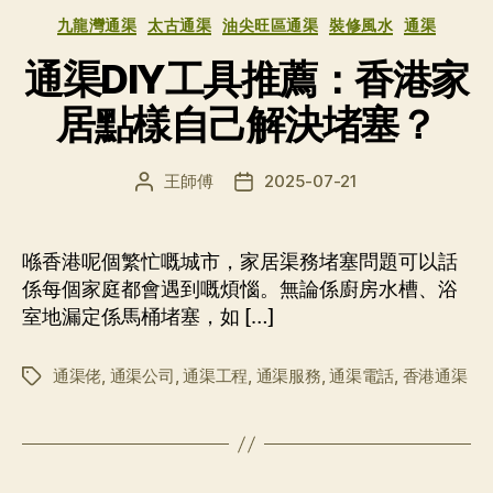
分
九龍灣通渠
太古通渠
油尖旺區通渠
裝修風水
通渠
类
通渠DIY工具推薦：香港家
居點樣自己解決堵塞？
王師傅
2025-07-21
文
发
章
布
作
日
者
期
喺香港呢個繁忙嘅城市，家居渠務堵塞問題可以話
係每個家庭都會遇到嘅煩惱。無論係廚房水槽、浴
室地漏定係馬桶堵塞，如 […]
通渠佬
,
通渠公司
,
通渠工程
,
通渠服務
,
通渠電話
,
香港通渠
标
签