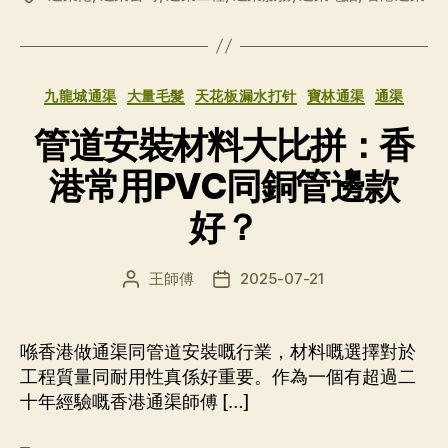
签
分
九龍城通渠
大量毛髮
天花板漏水打针
寶林通渠
通渠
类
管道安裝材料大比拼：香
港常用PVC同銅管邊款
好？
王師傅
2025-07-21
文
发
章
布
作
日
者
期
喺香港做通渠同管道安裝嘅行業，材料嘅選擇對於
工程質量同耐用性真係好重要。作為一個有超過二
十年經驗嘅香港通渠師傅 […]