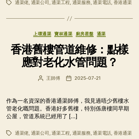
通渠佬
,
通渠公司
,
通渠工程
,
通渠服務
,
通渠電話
,
香港通渠
标
签
分
上環通渠
寶林通渠
廚房星盤
通渠
类
香港舊樓管道維修：點樣
應對老化水管問題？
王師傅
2025-07-21
文
发
章
布
作
日
者
期
作為一名資深的香港通渠師傅，我見過唔少舊樓水
管老化嘅問題。香港好多舊樓，特別係唐樓同早期
公屋，管道系統已經用了 […]
通渠佬
,
通渠公司
,
通渠工程
,
通渠服務
,
通渠電話
,
香港通渠
标