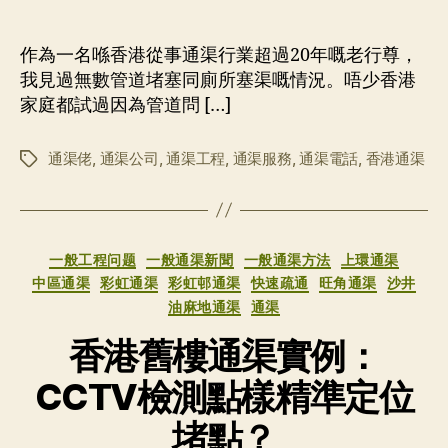
章
布
作
日
者
期
作為一名喺香港從事通渠行業超過20年嘅老行尊，
我見過無數管道堵塞同廁所塞渠嘅情況。唔少香港
家庭都試過因為管道問 […]
通渠佬
,
通渠公司
,
通渠工程
,
通渠服務
,
通渠電話
,
香港通渠
标
签
分
一般工程问题
一般通渠新聞
一般通渠方法
上環通渠
类
中區通渠
彩虹通渠
彩虹邨通渠
快速疏通
旺角通渠
沙井
油麻地通渠
通渠
香港舊樓通渠實例：
CCTV檢測點樣精準定位
堵點？