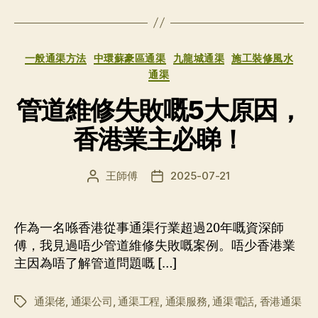
签
分
一般通渠方法
中環蘇豪區通渠
九龍城通渠
施工裝修風水
类
通渠
管道維修失敗嘅5大原因，
香港業主必睇！
王師傅
2025-07-21
文
发
章
布
作
日
者
期
作為一名喺香港從事通渠行業超過20年嘅資深師
傅，我見過唔少管道維修失敗嘅案例。唔少香港業
主因為唔了解管道問題嘅 […]
通渠佬
,
通渠公司
,
通渠工程
,
通渠服務
,
通渠電話
,
香港通渠
标
签