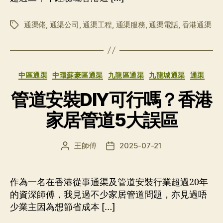
通渠佬
,
通渠公司
,
通渠工程
,
通渠服務
,
通渠電話
,
香港通渠
标
签
分
中區通渠
中環蘇豪區通渠
九龍區通渠
九龍城通渠
通渠
类
管道安裝DIY可行嗎？香港
家居管道5大誤區
王師傅
2025-07-21
文
发
章
布
作
日
者
期
作為一名在香港從事通渠及管道安裝行業超過20年
的資深師傅，我見過不少家居管道問題，亦見過唔
少業主因為想節省成本 […]