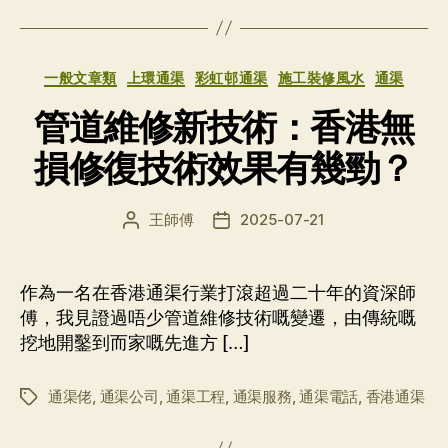
分
一般文章類
上環通渠
彩虹邨通渠
施工裝修風水
通渠
类
管道維修新技術：香港無
損修復技術效果有幾勁？
王師傅
2025-07-21
文
发
章
布
作
日
者
期
作為一名在香港通渠行業打滾超過二十年的資深師
傅，我見證過唔少管道維修技術嘅變遷，由傳統嘅
挖地開鑿到而家嘅先進方 […]
通渠佬
,
通渠公司
,
通渠工程
,
通渠服務
,
通渠電話
,
香港通渠
标
签