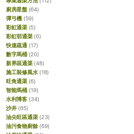
專業通渠方法
(112)
廚房星盤
(64)
彈弓機
(59)
彩虹通渠
(5)
彩虹邨通渠
(6)
快速疏通
(17)
數字馬桶
(20)
新界區通渠
(48)
施工裝修風水
(18)
旺角通渠
(6)
智能馬桶
(19)
水利博客
(34)
沙井
(65)
油尖旺區通渠
(23)
油污食物廚餘
(69)