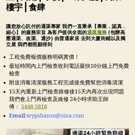
樓宇 | 食肆
讓您放心託付的通渠專家 我們一直秉承【專業．認真．
細心】的服務宗旨 為客戶提供全面的
通渠服務
(包辦高
壓通渠、改渠、通沙) 由普通家居 去到大廈街鋪以及獨
立屋 我們都照顧得到
工程免費報價服務明碼實價！
最短時間內上門檢查收到電話最快10分鐘上門免費
檢查
附送消毒清潔服務工程完成後免費幫您消毒清潔
15天內重新上門檢查維修後15天內再次出現問題
我們會上門再檢查及維修 24小時求助王師
傅：
5448-5818
Email
:
wypshansu@sina.com