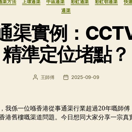
通渠方法
上環通渠
中區通渠
彩虹通渠
彩虹邨通渠
快
类
通渠
通渠實例：CCT
精準定位堵點？
王師傅
2025-09-09
文
发
章
布
作
日
者
期
，我係一位喺香港從事通渠行業超過20年嘅師傅
香港舊樓嘅渠道問題。今日想同大家分享一宗真