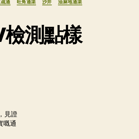
速疏通
旺角通渠
沙井
油麻地通渠
V檢測點樣
，見證
實嘅通