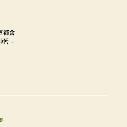
庭都會
師傅，
渠