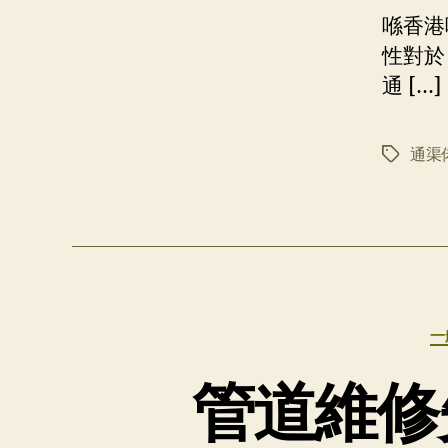
喺香港
性對於
通 […]
通渠
标
签
一
管道維修