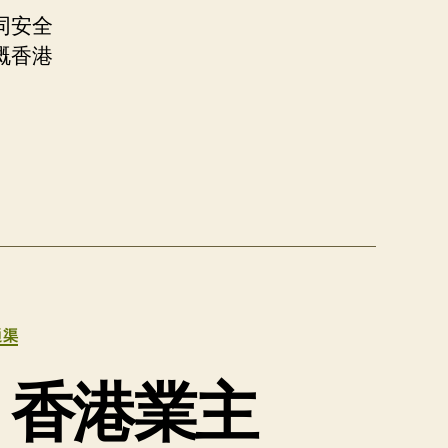
同安全
嘅香港
通渠
，香港業主