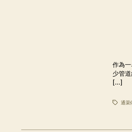
作為一
少管道
[…]
通渠
标
签