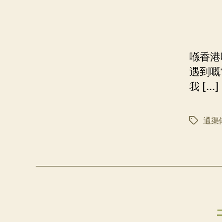
喺香港
遇到嘅
我 […]
通渠
标
签