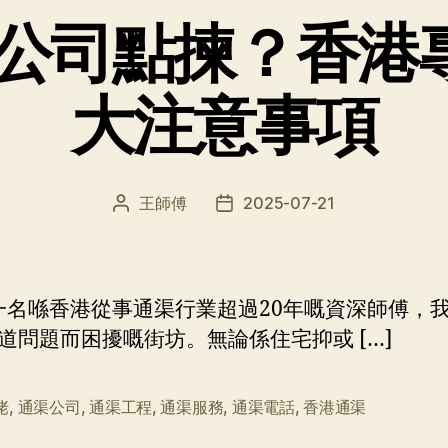
公司點揀？香港
大注意事項
王師傅
2025-07-21
文
发
章
布
作
日
者
期
名喺香港從事通渠行業超過20年嘅資深師傅，
道問題而困擾嘅街坊。無論係住宅抑或 […]
佬
,
通渠公司
,
通渠工程
,
通渠服務
,
通渠電話
,
香港通渠