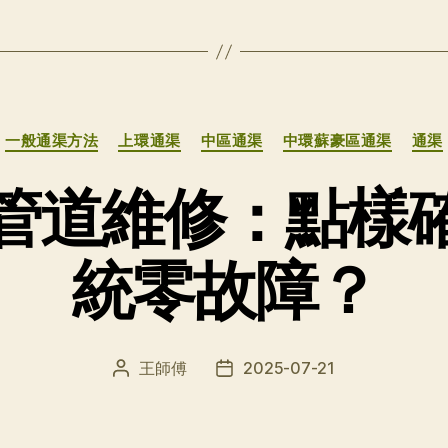
分
一般通渠方法
上環通渠
中區通渠
中環蘇豪區通渠
通渠
类
管道維修：點樣
統零故障？
王師傅
2025-07-21
文
发
章
布
作
日
者
期