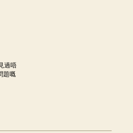
見過唔
問題嘅