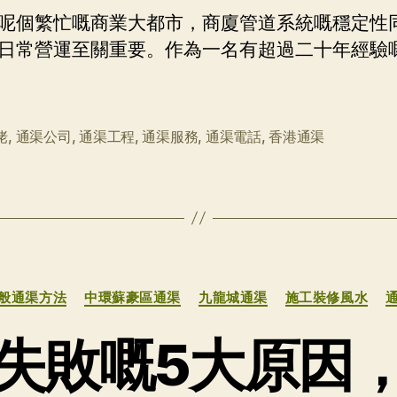
呢個繁忙嘅商業大都市，商廈管道系統嘅穩定性
日常營運至關重要。作為一名有超過二十年經驗
佬
,
通渠公司
,
通渠工程
,
通渠服務
,
通渠電話
,
香港通渠
分
般通渠方法
中環蘇豪區通渠
九龍城通渠
施工裝修風水
类
失敗嘅5大原因