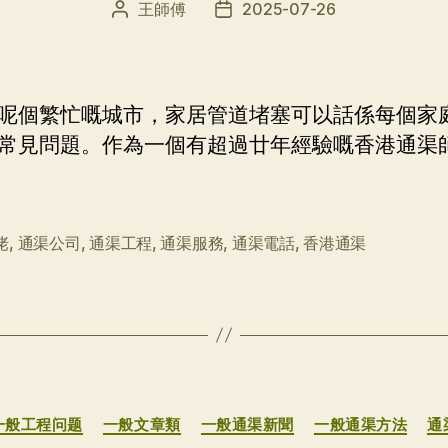
王師傅
2025-07-26
文
发
章
布
作
日
者
期
呢個繁忙嘅城市，家居管道堵塞可以話係每個家
常見問題。作為一個有超過廿年經驗嘅香港通渠
佬
,
通渠公司
,
通渠工程
,
通渠服務
,
通渠電話
,
香港通渠
分
一般工程问题
一般文章類
一般通渠新聞
一般通渠方法
通
类