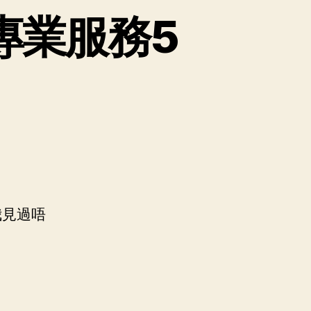
專業服務5
我見過唔