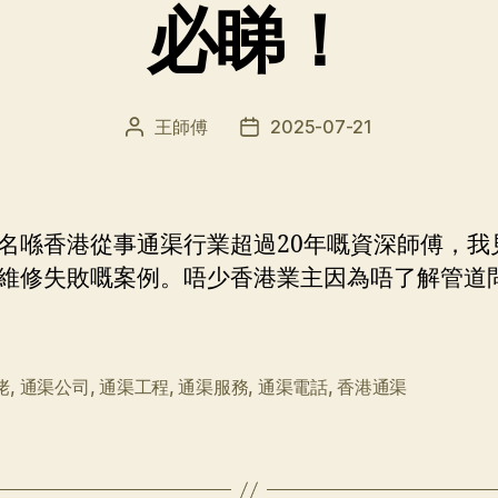
必睇！
王師傅
2025-07-21
文
发
章
布
作
日
者
期
名喺香港從事通渠行業超過20年嘅資深師傅，我
維修失敗嘅案例。唔少香港業主因為唔了解管道
佬
,
通渠公司
,
通渠工程
,
通渠服務
,
通渠電話
,
香港通渠