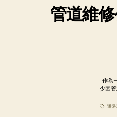
管道維修
作為一
少因管
通渠
标
签