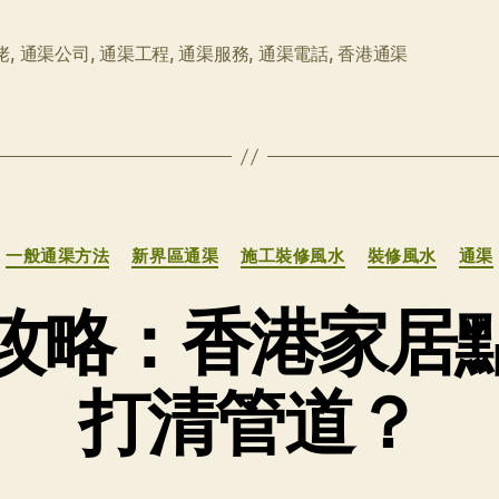
佬
,
通渠公司
,
通渠工程
,
通渠服務
,
通渠電話
,
香港通渠
分
一般通渠方法
新界區通渠
施工裝修風水
裝修風水
通渠
类
攻略：香港家居
打清管道？