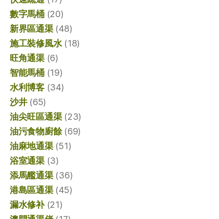
數字馬桶
(20)
新界區通渠
(48)
施工裝修風水
(18)
旺角通渠
(6)
智能馬桶
(19)
水利博客
(34)
沙井
(65)
油尖旺區通渠
(23)
油污食物廚餘
(69)
油麻地通渠
(51)
浴室通渠
(3)
添馬艦通渠
(36)
港島區通渠
(45)
漏水修补
(21)