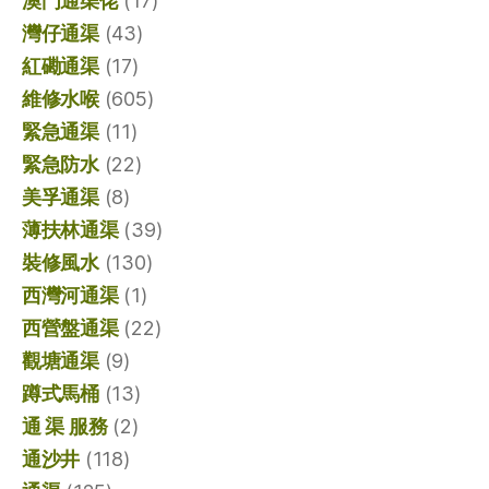
澳門通渠佬
(17)
灣仔通渠
(43)
紅磡通渠
(17)
維修水喉
(605)
緊急通渠
(11)
緊急防水
(22)
美孚通渠
(8)
薄扶林通渠
(39)
裝修風水
(130)
西灣河通渠
(1)
西營盤通渠
(22)
觀塘通渠
(9)
蹲式馬桶
(13)
通 渠 服務
(2)
通沙井
(118)