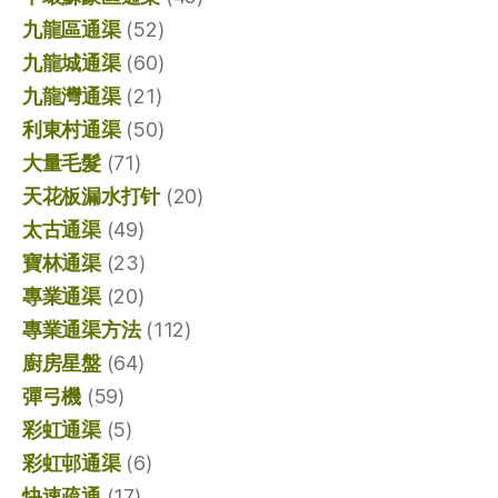
九龍區通渠
(52)
九龍城通渠
(60)
九龍灣通渠
(21)
利東村通渠
(50)
大量毛髮
(71)
天花板漏水打针
(20)
太古通渠
(49)
寶林通渠
(23)
專業通渠
(20)
專業通渠方法
(112)
廚房星盤
(64)
彈弓機
(59)
彩虹通渠
(5)
彩虹邨通渠
(6)
快速疏通
(17)