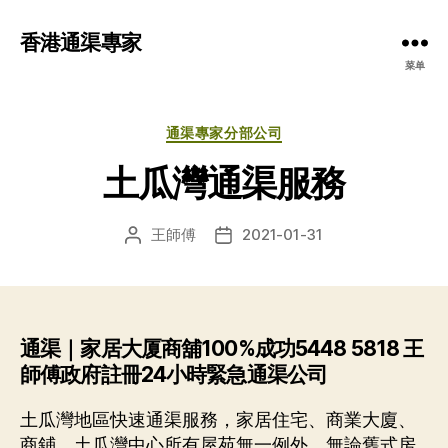
香港通渠專家
菜单
分
通渠專家分部公司
类
土瓜灣通渠服務
王師傅
2021-01-31
文
发
章
布
作
日
者
期
通渠｜家居大厦商舖100%成功5448 5818 王
師傅政府註冊24小時緊急通渠公司
土瓜灣地區快速通渠服務，家居住宅、商業大廈、
商鋪、土瓜灣中心所有屋苑無一例外。無論舊式房