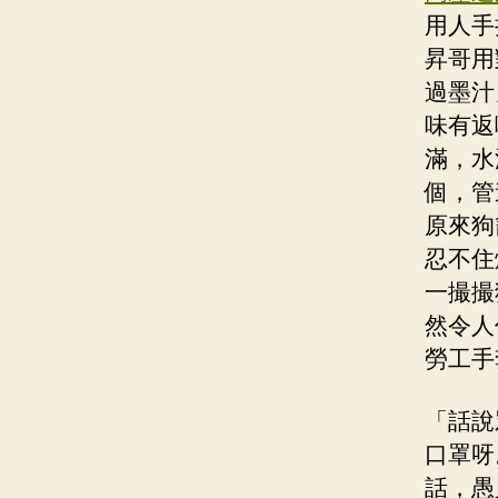
用人手
昇哥用
過墨汁
味有返
滿，水
個，管
原來狗
忍不住
一撮撮
然令人
勞工手
「話說
口罩呀
話，愚