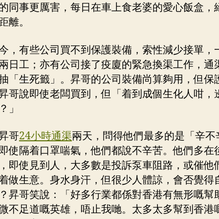
的同事更厲害，每日在車上食老婆的愛心飯盒，
距離。
今，有些公司買不到保護裝備，索性減少接單，
兩日工；亦有公司接了疫廈的緊急換渠工作，通
抽「生死籤」。昇哥的公司裝備尚算夠用，但保
昇哥說即使老闆買到，但「着到成個生化人咁，
？」
昇哥
24小時通渠
兩天，問得他們最多的是「辛不
即使隔着口罩喘氣，他們都說不辛苦。他們多在
，即使見到人，大多數是投訴泵車阻路，或催他
着做生意。身水身汗，但很少人體諒，會否覺得
？昇哥笑說：「好多行業都係對香港有無形嘅幫
微不足道嘅英雄，唔止我哋。太多太多幫到香港