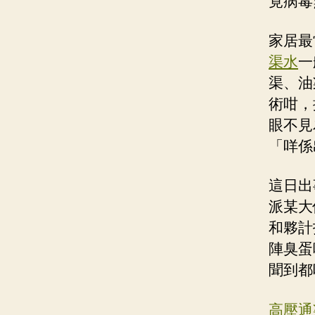
竟病毒
家居最
渠水
一
渠、油
術咁，
眼不見
「咩係
這日出
派某大
和夥計
陣臭蛋
聞到都
高壓通