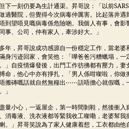
但下一刻仍要為生計通渠。昇哥說：「以前SAR
做過醫院，但覺得今次病毒仲厲害。比起落井遇
唔到望唔見嘅病毒係危險啲。我個人有事，會影
同事、公司，仲有家人，牽涉好大。」
多年，昇哥說成功感源自一份穩定工作，當老婆
滿身污迹回家，會笑他：「嘩爸爸污糟蠟塌，一
。」自疫情爆發後，出門工作彷彿都有壓力，妻
搏命，他心中亦有掙扎，「男人係咁㗎啦，你做
唔搬磚嘅話就自然無糧出⋯⋯話唔擔心就假嘅，
。」
盡量小心，一返屋企，第一時間剝鞋，然後衝入
、消毒液、洗衣液都等緊我收工㗎嘞，老婆幫我
喇。」昇哥笑說為了家人健康着想，工衣都由他