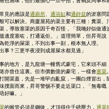
無色無味，他們最擔心一旦中招，會禍及同事和
常見的應該是
通廁所
、
通浴缸
和
通鋅盆
的淤塞問
般可以解決。商廈屋苑的渠主要有三種：糞渠、
渠，導致塞渠的原因千奇百怪，「我哋好似做通
搵邊度塞咗，打通返佢。」道理簡單，但昇哥說
為乾淨的屎渠，不到出事一刻，根本無人理。
出事？三更半夜浸到成屋屎水都見過」
事的地方，是九龍塘一幢舊式豪宅，它來頭不細
佬亦曾住這裏。但市價數億的豪宅，一樣會
塞渠
打開渠蓋，先是一堆曱甴亂竄，一團白煙冒出，
味撲面而來，昇哥警惕不要走近渠口，「無毒嘅
唔好嘛。」
渠
的喉管必須是鋼做，才頂得住千磅壓力，
通渠