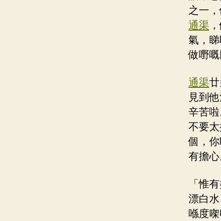
之一，
通渠
，
氣，睇
做嘢嘅
通渠
廿
見到他
辛苦啦
不要太
個，你
有擔心
「惟有
漂白水
喺度㗎