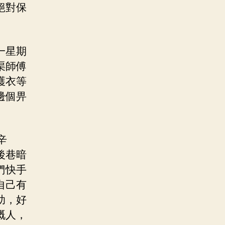
絕對保
一星期
渠師傅
護衣等
邊個畀
辛
後巷暗
們快手
自己有
助，好
嘅人，