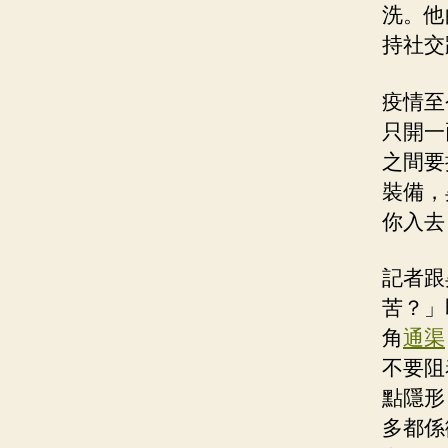
洗。他
持社交
疫情至
只開一
之間要
裝備，
你入去
記者跟
苦？」
角
通渠
不要阻
點隱形
多都係