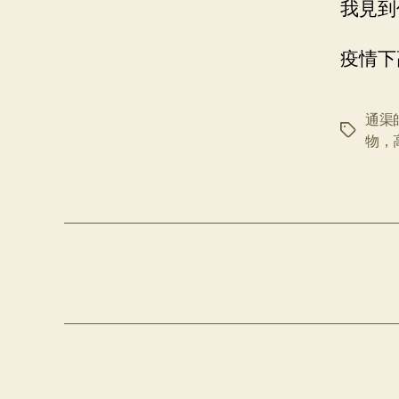
我見到
疫情下
通渠
标
物，
签