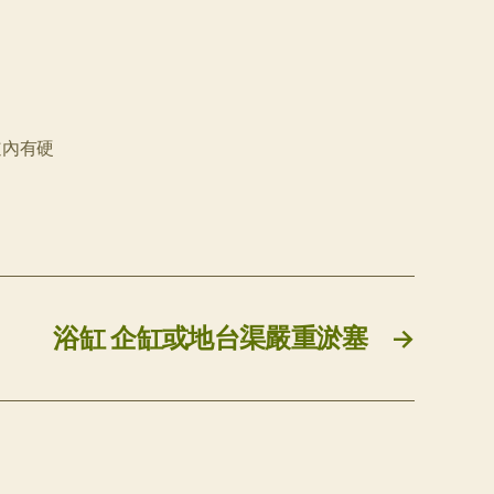
道內有硬
浴缸 企缸或地台渠嚴重淤塞
→