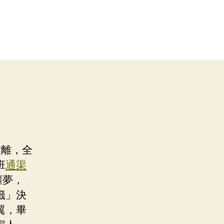
撤離，全
班
通渠
噩夢，
籤」決
翼，畢