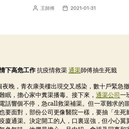
王師傅
2021-01-31
文
发
章
布
作
日
者
期
情下高危工作
抗疫情救渠
通渠
師傅抽生死籤
個夜晚，青衣康美樓出現交叉感染，數十戶緊急
難眠，擔心家中糞渠播毒。接下來，
通渠公司
一
電話響個不停，急call救渠補渠。但一罩難求的
也要面對，部份公司更像醫院一樣，要抽「生死
疫廈通渠。決定開工的人，口裏逞強，但小心翼