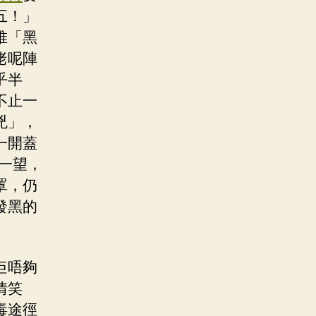
五！」
堆「黑
佬呢陣
乎半
不止一
兇」，
一開蓋
一望，
罩，仍
發黑的
佢唔夠
情笑
毒途徑