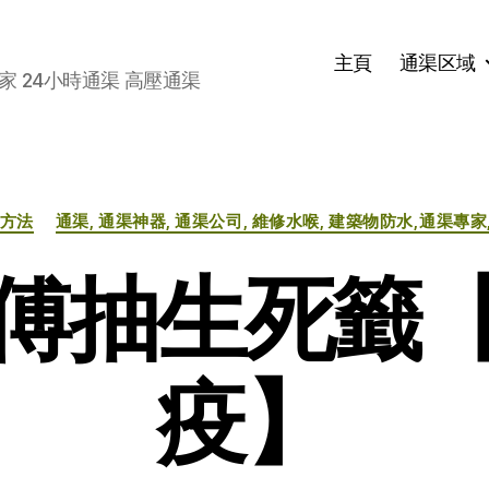
主頁
通渠区域
家 24小時通渠 高壓通渠
分
方法
通渠, 通渠神器, 通渠公司, 維修水喉, 建築物防水,通渠專家
类
傅抽生死籤
疫】