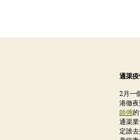
通渠疫
2月一
港徹夜
師傅
的
通渠業
定誰去