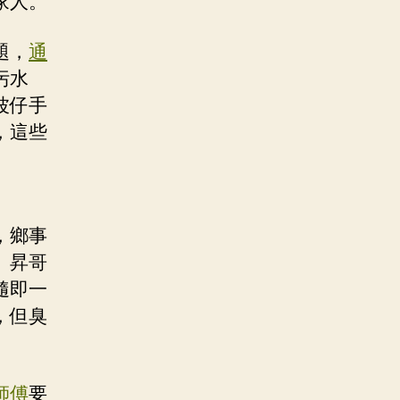
家人。
題，
通
污水
波仔手
，這些
，鄉事
。昇哥
隨即一
，但臭
師傅
要