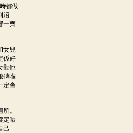
S時都做
到沼
響一齊
和女兒
定係好
女勸他
搬磚嗰
一定會
廁所。
擺定晒
自己