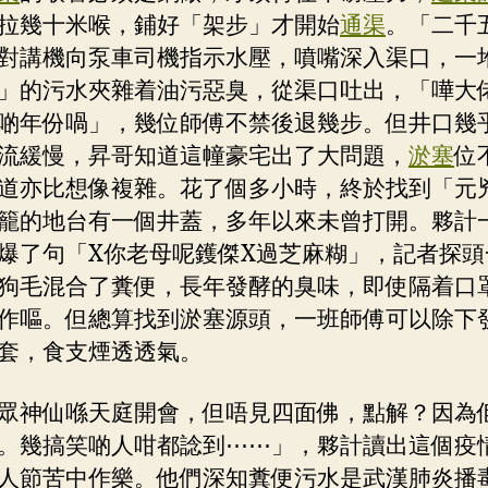
拉幾十米喉，鋪好「架步」才開始
通渠
。「二千
對講機向泵車司機指示水壓，噴嘴深入渠口，一
」的污水夾雜着油污惡臭，從渠口吐出，「嘩大
啲年份喎」，幾位師傅不禁後退幾步。但井口幾
流緩慢，昇哥知道這幢豪宅出了大問題，
淤塞
位
道亦比想像複雜。花了個多小時，終於找到「元
籠的地台有一個井蓋，多年以來未曾打開。夥計
爆了句「X你老母呢鑊傑X過芝麻糊」，記者探頭
狗毛混合了糞便，長年發酵的臭味，即使隔着口
作嘔。但總算找到淤塞源頭，一班師傅可以除下
套，食支煙透透氣。
眾神仙喺天庭開會，但唔見四面佛，點解？因為
。幾搞笑啲人咁都諗到⋯⋯」，夥計讀出這個疫
人節苦中作樂。他們深知糞便污水是武漢肺炎播