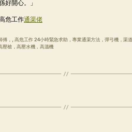
係好開心。」
高危工作
通渠佬
師傅，
,
高危工作 24小時緊急求助，專業通渠方法，彈弓機，渠
高壓槍，高壓水機，高溫機