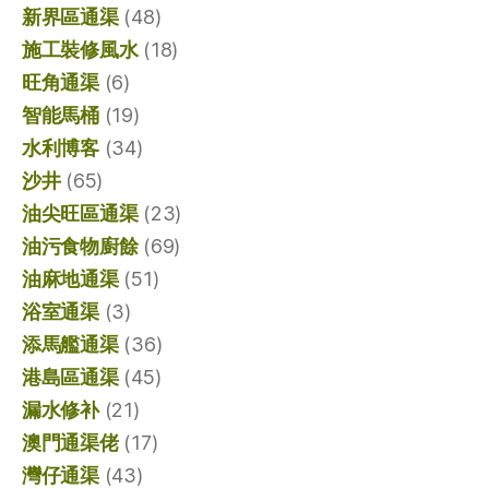
新界區通渠
(48)
施工裝修風水
(18)
旺角通渠
(6)
智能馬桶
(19)
水利博客
(34)
沙井
(65)
油尖旺區通渠
(23)
油污食物廚餘
(69)
油麻地通渠
(51)
浴室通渠
(3)
添馬艦通渠
(36)
港島區通渠
(45)
漏水修补
(21)
澳門通渠佬
(17)
灣仔通渠
(43)