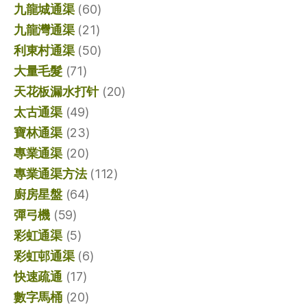
九龍城通渠
(60)
九龍灣通渠
(21)
利東村通渠
(50)
大量毛髮
(71)
天花板漏水打针
(20)
太古通渠
(49)
寶林通渠
(23)
專業通渠
(20)
專業通渠方法
(112)
廚房星盤
(64)
彈弓機
(59)
彩虹通渠
(5)
彩虹邨通渠
(6)
快速疏通
(17)
數字馬桶
(20)