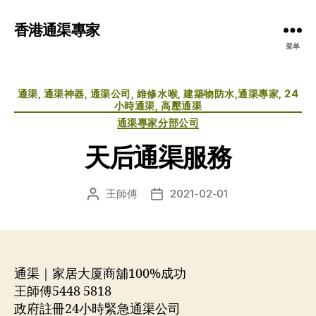
香港通渠專家
菜单
分
通渠, 通渠神器, 通渠公司, 維修水喉, 建築物防水,通渠專家, 24
类
小時通渠, 高壓通渠
通渠專家分部公司
天后通渠服務
王師傅
2021-02-01
文
发
章
布
作
日
者
期
通渠｜家居大厦商舖100%成功
王師傅5448 5818
政府註冊24小時緊急通渠公司