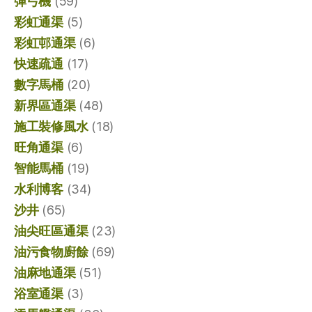
彈弓機
(59)
彩虹通渠
(5)
彩虹邨通渠
(6)
快速疏通
(17)
數字馬桶
(20)
新界區通渠
(48)
施工裝修風水
(18)
旺角通渠
(6)
智能馬桶
(19)
水利博客
(34)
沙井
(65)
油尖旺區通渠
(23)
油污食物廚餘
(69)
油麻地通渠
(51)
浴室通渠
(3)