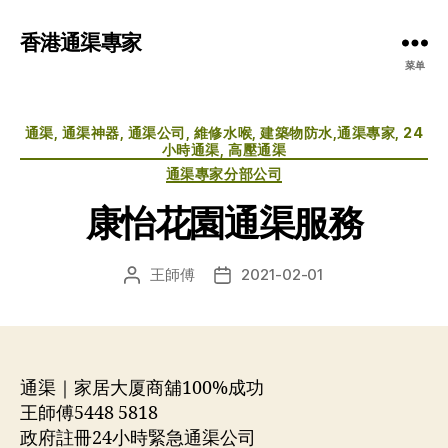
香港通渠專家
菜单
分
通渠, 通渠神器, 通渠公司, 維修水喉, 建築物防水,通渠專家, 24
类
小時通渠, 高壓通渠
通渠專家分部公司
康怡花園通渠服務
王師傅
2021-02-01
文
发
章
布
作
日
者
期
通渠｜家居大厦商舖100%成功
王師傅5448 5818
政府註冊24小時緊急通渠公司