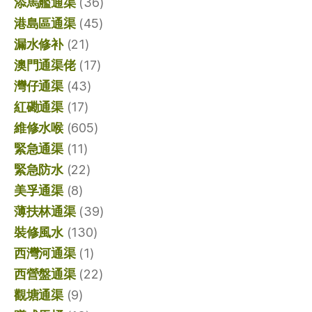
添馬艦通渠
(36)
港島區通渠
(45)
漏水修补
(21)
澳門通渠佬
(17)
灣仔通渠
(43)
紅磡通渠
(17)
維修水喉
(605)
緊急通渠
(11)
緊急防水
(22)
美孚通渠
(8)
薄扶林通渠
(39)
裝修風水
(130)
西灣河通渠
(1)
西營盤通渠
(22)
觀塘通渠
(9)