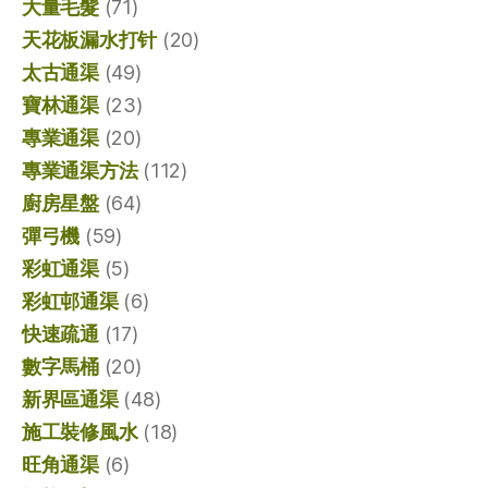
大量毛髮
(71)
天花板漏水打针
(20)
太古通渠
(49)
寶林通渠
(23)
專業通渠
(20)
專業通渠方法
(112)
廚房星盤
(64)
彈弓機
(59)
彩虹通渠
(5)
彩虹邨通渠
(6)
快速疏通
(17)
數字馬桶
(20)
新界區通渠
(48)
施工裝修風水
(18)
旺角通渠
(6)