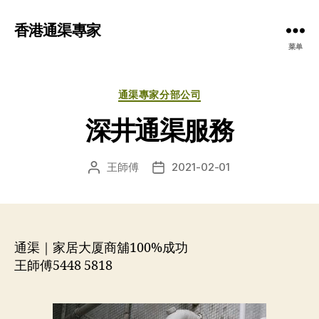
香港通渠專家
菜单
分
通渠專家分部公司
类
深井通渠服務
王師傅
2021-02-01
文
发
章
布
作
日
者
期
通渠｜家居大厦商舖100%成功
王師傅5448 5818