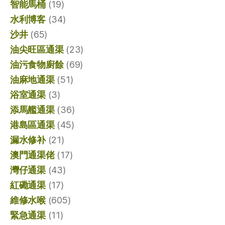
智能馬桶
(19)
水利博客
(34)
沙井
(65)
油尖旺區通渠
(23)
油污食物廚餘
(69)
油麻地通渠
(51)
浴室通渠
(3)
添馬艦通渠
(36)
港島區通渠
(45)
漏水修补
(21)
澳門通渠佬
(17)
灣仔通渠
(43)
紅磡通渠
(17)
維修水喉
(605)
緊急通渠
(11)