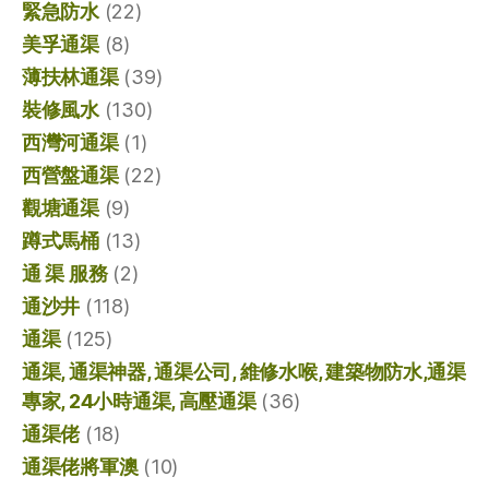
緊急防水
(22)
美孚通渠
(8)
薄扶林通渠
(39)
裝修風水
(130)
西灣河通渠
(1)
西營盤通渠
(22)
觀塘通渠
(9)
蹲式馬桶
(13)
通 渠 服務
(2)
通沙井
(118)
通渠
(125)
通渠, 通渠神器, 通渠公司, 維修水喉, 建築物防水,通渠
專家, 24小時通渠, 高壓通渠
(36)
通渠佬
(18)
通渠佬將軍澳
(10)