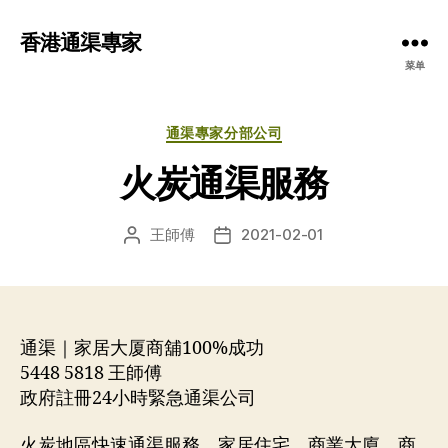
香港通渠專家
菜单
分
通渠專家分部公司
类
火炭通渠服務
王師傅
2021-02-01
文
发
章
布
作
日
者
期
通渠｜家居大厦商舖100%成功
5448 5818 王師傅
政府註冊24小時緊急通渠公司
火炭地區快速通渠服務，家居住宅、商業大廈、商