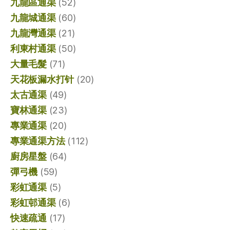
九龍區通渠
(52)
九龍城通渠
(60)
九龍灣通渠
(21)
利東村通渠
(50)
大量毛髮
(71)
天花板漏水打针
(20)
太古通渠
(49)
寶林通渠
(23)
專業通渠
(20)
專業通渠方法
(112)
廚房星盤
(64)
彈弓機
(59)
彩虹通渠
(5)
彩虹邨通渠
(6)
快速疏通
(17)