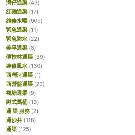
灣仔通渠
(43)
紅磡通渠
(17)
維修水喉
(605)
緊急通渠
(11)
緊急防水
(22)
美孚通渠
(8)
薄扶林通渠
(39)
裝修風水
(130)
西灣河通渠
(1)
西營盤通渠
(22)
觀塘通渠
(9)
蹲式馬桶
(13)
通 渠 服務
(2)
通沙井
(118)
通渠
(125)