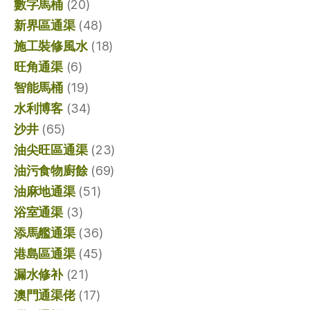
數字馬桶
(20)
新界區通渠
(48)
施工裝修風水
(18)
旺角通渠
(6)
智能馬桶
(19)
水利博客
(34)
沙井
(65)
油尖旺區通渠
(23)
油污食物廚餘
(69)
油麻地通渠
(51)
浴室通渠
(3)
添馬艦通渠
(36)
港島區通渠
(45)
漏水修补
(21)
澳門通渠佬
(17)