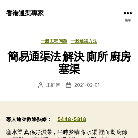
香港通渠專家
菜单
分
一般工程问题
一般通渠方法
类
簡易通渠法 解決 廁所 廚房
塞渠
王師傅
2021-02-01
文
发
章
布
作
日
者
期
專人通渠教學熱線：
5448-5818
塞水渠 真係好濕滯，平時淤積喺 水渠 裡面嘅 廚餘