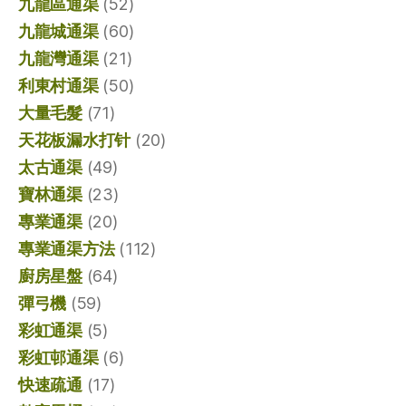
九龍區通渠
(52)
九龍城通渠
(60)
九龍灣通渠
(21)
利東村通渠
(50)
大量毛髮
(71)
天花板漏水打针
(20)
太古通渠
(49)
寶林通渠
(23)
專業通渠
(20)
專業通渠方法
(112)
廚房星盤
(64)
彈弓機
(59)
彩虹通渠
(5)
彩虹邨通渠
(6)
快速疏通
(17)