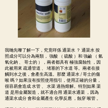
我哋先嚟了解一下，究竟咩係 通渠水 ？ 通渠水 按
照成分可以分為兩類， 強酸 （ 硫酸 ）和 強鹼 （ 氫
氧化鈉 、 哥士的 ），兩者都具有 極強腐蝕性 ，因
此被用來 疏通管道 、 堵塞的下水道 等。兩者在接
觸到水之後，會產生高溫。那麼 通渠水 / 哥士的傷
喉 嗎？如果沒有按照使用指引，使用正確的分量，
很容易會造成 水管 、 水渠 過熱熔解。特別如果 渠
道 是用金屬製造，就不適合用 通渠水通渠 ，因為
通渠水成分 會和金屬產生 化學反應 ，蝕穿 喉管 。