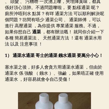
、 頭髮 、 污糟嘢 一次湧上嚟，夾埋陣臭味，都真
係好頂心頂肺。不過問題嚟啦， 要 點樣通渠 呢？
廁所沖唔到水 點算？有咩 通渠方法 可以順利解決呢
個問題？坊間有唔少 通渠公司 、 通渠師傅 ，可以
進行 高壓通渠 ，為你提供 專業通渠 服務。不過，
如果你想自己
通渠
，都有辦法嘅！ 就同你介紹一下
各種 簡易通渠法 、 天然通渠方法 ！還有 通渠水用
法 以及 注意事項 ！
1） 通渠水通渠 哥士的通渠 鏹水通渠 要萬分小心！
塞水渠之後，好多人會貪方用通渠水通渠 ，但由於
通渠水 係 強酸 （ 鏹水 ）、強鹼 ，如果唔正確 使用
通渠水 ，好容易就會令自己受傷！