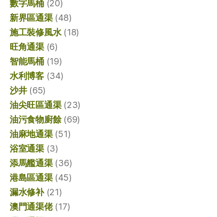
數字馬桶
(20)
新界區通渠
(48)
施工裝修風水
(18)
旺角通渠
(6)
智能馬桶
(19)
水利博客
(34)
沙井
(65)
油尖旺區通渠
(23)
油污食物廚餘
(69)
油麻地通渠
(51)
浴室通渠
(3)
添馬艦通渠
(36)
港島區通渠
(45)
漏水修补
(21)
澳門通渠佬
(17)