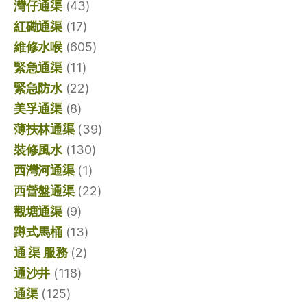
灣仔通渠
(43)
紅磡通渠
(17)
維修水喉
(605)
緊急通渠
(11)
緊急防水
(22)
美孚通渠
(8)
薄扶林通渠
(39)
裝修風水
(130)
西灣河通渠
(1)
西營盤通渠
(22)
觀塘通渠
(9)
蹲式馬桶
(13)
通 渠 服務
(2)
通沙井
(118)
通渠
(125)