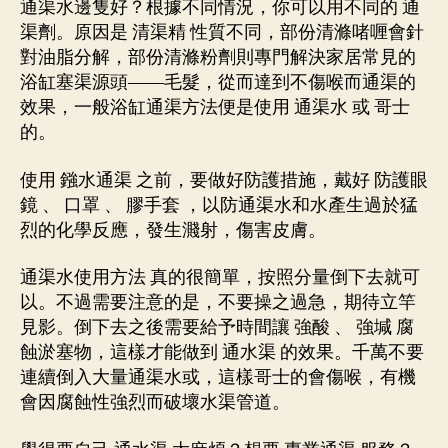
通渠水邊隻好？根據不同情況，你可以用不同的 通
渠劑。原因是 清渠精 性質不同，部份清滌啫喱會針
對油脂分解，部份清滌粉劑則專門解決家居常見的
浴缸塞渠源頭——毛髮，從而達到不傷喉而通渠的
效果，一般浴缸通渠方法便是使用 通渠水 或 哥士
的。
使用 鏹水通渠 之前，要做好防護措施，戴好 防護眼
鏡 、 口罩 、 膠手套 ，以防通渠水和水產生過於猛
烈的化學反應，發生濺射，傷害皮膚。
通渠水使用方法 真的很簡單，按照分量倒下去就可
以。不過需要注意的是，不要操之過急，期待立竿
見影。倒下去之後需要給予時間讓 強酸 、 強堿 腐
蝕淤塞物，這樣才能做到 通水渠 的效果。千萬不要
連續倒入大量通渠水或，這樣哥士的會傷喉，有機
會因腐蝕性強烈而破壞水渠管道。