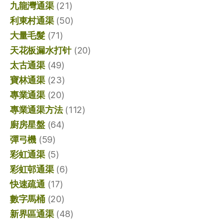
九龍灣通渠
(21)
利東村通渠
(50)
大量毛髮
(71)
天花板漏水打针
(20)
太古通渠
(49)
寶林通渠
(23)
專業通渠
(20)
專業通渠方法
(112)
廚房星盤
(64)
彈弓機
(59)
彩虹通渠
(5)
彩虹邨通渠
(6)
快速疏通
(17)
數字馬桶
(20)
新界區通渠
(48)