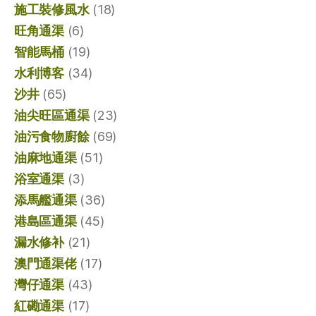
施工裝修風水
(18)
旺角通渠
(6)
智能馬桶
(19)
水利博客
(34)
沙井
(65)
油尖旺區通渠
(23)
油污食物廚餘
(69)
油麻地通渠
(51)
浴室通渠
(3)
添馬艦通渠
(36)
港島區通渠
(45)
漏水修补
(21)
澳門通渠佬
(17)
灣仔通渠
(43)
紅磡通渠
(17)