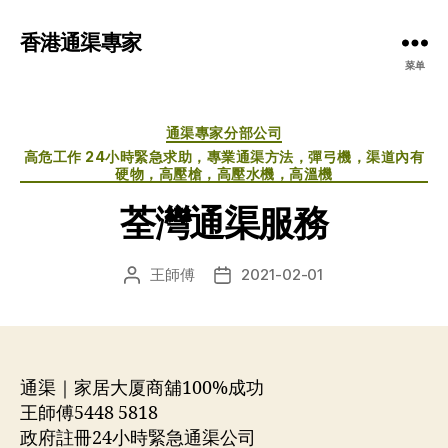
香港通渠專家
菜单
分
通渠專家分部公司
类
高危工作 24小時緊急求助，專業通渠方法，彈弓機，渠道內有
硬物，高壓槍，高壓水機，高溫機
荃灣通渠服務
王師傅
2021-02-01
文
发
章
布
作
日
者
期
通渠｜家居大厦商舖100%成功
王師傅5448 5818
政府註冊24小時緊急通渠公司