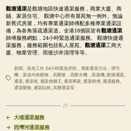
觀塘通渠
是觀塘地區快速通渠服務，商業大廈、商
鋪、家居住宅、 觀塘中心所有屋苑無一例外。無論
新舊式房屋，均有專業通渠師傅配多種專業通渠設
備，為各角落疏通渠道。全港18個區皆有
觀塘通渠
師傅服務網點，24小時緊急通渠服務。 觀塘快捷通
渠服務，服務範圍包括私人屋苑、
觀塘通渠
工商大
廈、物業管理、雨後沙井清理等等。
新聞、高危工作 24小時緊急求助，專業通渠方法，彈弓
機，渠道內有硬物，高壓槍，高壓水機，高溫機
,
觀塘通渠
,
标
通渠
,
通渠佬
,
通渠佬獅王
,
通渠專家
,
通渠師傅
,
通渠服務
,
签
通渠膠條
,
通渠貼紙
,
高壓通渠泵
←
大埔通渠服務
→
西灣河通渠服務