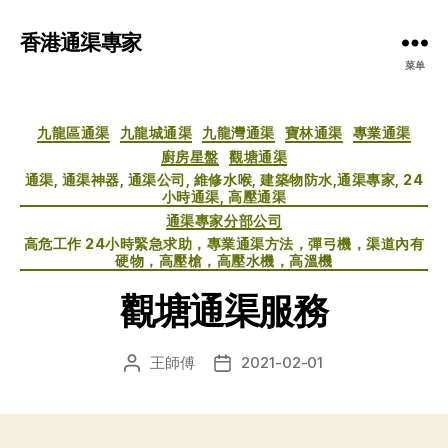
香港通渠專家
菜单
分
九龍區通渠
九龍城通渠
九龍灣通渠
寶林通渠
專業通渠
类
廚房星盤
觀塘通渠
通渠, 通渠神器, 通渠公司, 維修水喉, 建築物防水,通渠專家, 24
小時通渠, 高壓通渠
通渠專家分部公司
高危工作 24小時緊急求助，專業通渠方法，彈弓機，渠道內有
硬物，高壓槍，高壓水機，高溫機
觀塘通渠服務
王師傅
2021-02-01
文
发
章
布
作
日
者
期