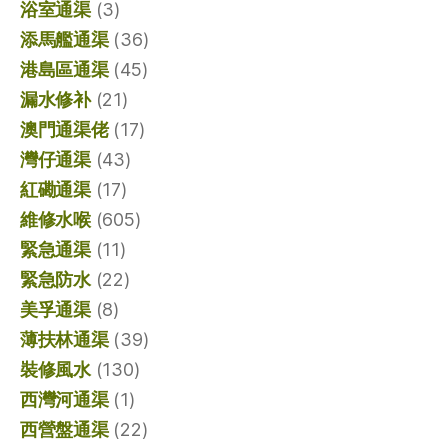
浴室通渠
(3)
添馬艦通渠
(36)
港島區通渠
(45)
漏水修补
(21)
澳門通渠佬
(17)
灣仔通渠
(43)
紅磡通渠
(17)
維修水喉
(605)
緊急通渠
(11)
緊急防水
(22)
美孚通渠
(8)
薄扶林通渠
(39)
裝修風水
(130)
西灣河通渠
(1)
西營盤通渠
(22)