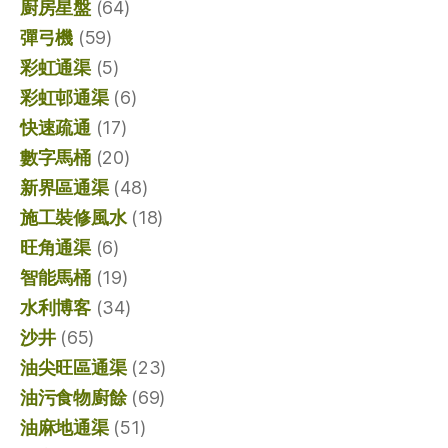
廚房星盤
(64)
彈弓機
(59)
彩虹通渠
(5)
彩虹邨通渠
(6)
快速疏通
(17)
數字馬桶
(20)
新界區通渠
(48)
施工裝修風水
(18)
旺角通渠
(6)
智能馬桶
(19)
水利博客
(34)
沙井
(65)
油尖旺區通渠
(23)
油污食物廚餘
(69)
油麻地通渠
(51)