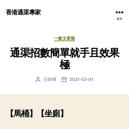
香港通渠專家
菜单
分
一般文章類
类
通渠招數簡單就手且效果
極
王師傅
2021-02-01
文
发
章
布
作
日
者
期
【馬桶】【坐廁】