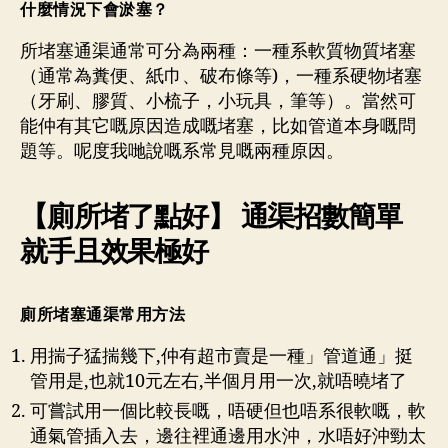
什麼情況下會淤塞？
所堵塞通渠通常可分為兩種：一種系軟質物質堵塞
（通常為糞便、紙巾、破布條等)，一種系硬物堵塞
（牙刷、膠質、小梳子，小玩具，筆等）。當然可
能仲有其它嘅原因造成嘅堵塞，比如管道本身嘅問
題等。呢度我哋說嘅系常見嘅兩種原因。
【廁所堵了點好】 通渠招數簡單
就手且效果極好
廁所堵塞通渠常用方法
用揣子猛揣幾下,仲有超市賣是一種」管道通」挺
管用是,也就10元左右,半個月用一次,就唔曉堵了
可嘗試用一個比較長嘅，唔硬但也唔系很軟嘅，軟
通氣管插入去，邊往裡通邊用水沖，水唔好沖勁太