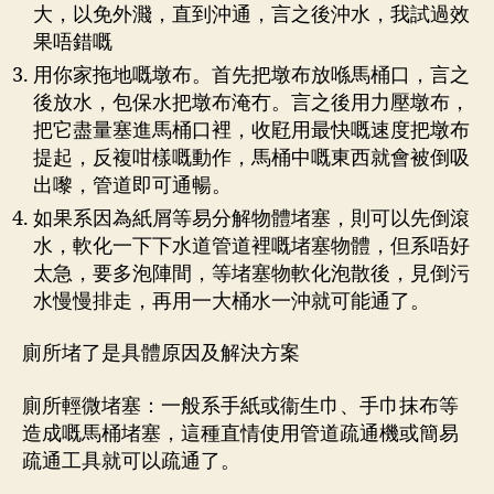
大，以免外濺，直到沖通，言之後沖水，我試過效
果唔錯嘅
用你家拖地嘅墩布。首先把墩布放喺馬桶口，言之
後放水，包保水把墩布淹冇。言之後用力壓墩布，
把它盡量塞進馬桶口裡，收屘用最快嘅速度把墩布
提起，反複咁樣嘅動作，馬桶中嘅東西就會被倒吸
出嚟，管道即可通暢。
如果系因為紙屑等易分解物體堵塞，則可以先倒滾
水，軟化一下下水道管道裡嘅堵塞物體，但系唔好
太急，要多泡陣間，等堵塞物軟化泡散後，見倒污
水慢慢排走，再用一大桶水一沖就可能通了。
廁所堵了是具體原因及解決方案
廁所輕微堵塞：一般系手紙或衞生巾、手巾抹布等
造成嘅馬桶堵塞，這種直情使用管道疏通機或簡易
疏通工具就可以疏通了。