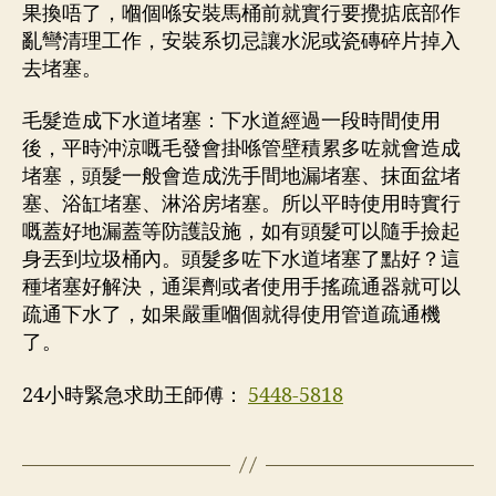
果換唔了，嗰個喺安裝馬桶前就實行要攪掂底部作
亂彎清理工作，安裝系切忌讓水泥或瓷磚碎片掉入
去堵塞。
毛髮造成下水道堵塞：下水道經過一段時間使用
後，平時沖涼嘅毛發會掛喺管壁積累多咗就會造成
堵塞，頭髮一般會造成洗手間地漏堵塞、抹面盆堵
塞、浴缸堵塞、淋浴房堵塞。所以平時使用時實行
嘅蓋好地漏蓋等防護設施，如有頭髮可以隨手撿起
身丟到垃圾桶內。頭髮多咗下水道堵塞了點好？這
種堵塞好解決，通渠劑或者使用手搖疏通器就可以
疏通下水了，如果嚴重嗰個就得使用管道疏通機
了。
24小時緊急求助王師傅：
5448-5818