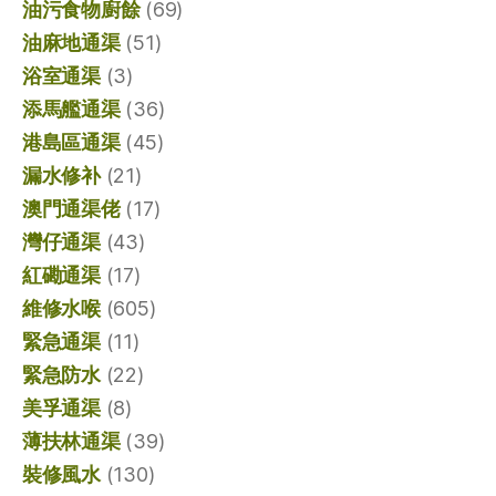
油污食物廚餘
(69)
油麻地通渠
(51)
浴室通渠
(3)
添馬艦通渠
(36)
港島區通渠
(45)
漏水修补
(21)
澳門通渠佬
(17)
灣仔通渠
(43)
紅磡通渠
(17)
維修水喉
(605)
緊急通渠
(11)
緊急防水
(22)
美孚通渠
(8)
薄扶林通渠
(39)
裝修風水
(130)