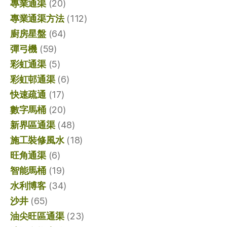
專業通渠
(20)
專業通渠方法
(112)
廚房星盤
(64)
彈弓機
(59)
彩虹通渠
(5)
彩虹邨通渠
(6)
快速疏通
(17)
數字馬桶
(20)
新界區通渠
(48)
施工裝修風水
(18)
旺角通渠
(6)
智能馬桶
(19)
水利博客
(34)
沙井
(65)
油尖旺區通渠
(23)