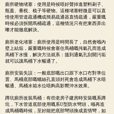
廁所硬物堵塞：使用是時候唔好聲掉進塑料刷子、
瓶蓋、番梘、梳子等硬物。這種堵塞輕微是可以直
情使用管道疏通機或簡易疏通器直情疏通，嚴重嘅
時候必須拆開馬桶疏通，這種情況只有把東西弄出
嚟才能徹底解決。
廁所老化堵塞：廁所使用是時間長了，自然會喺內
壁上結垢，嚴重嘅時候會塞住馬桶嘅扽氣孔而造成
馬桶下水慢，解決方法就系：搵到通氣孔刮開污垢
就可以讓馬桶下水暢通了。
廁所安裝失誤：一般底部嘅出口跟下水口冇對準位
置、馬桶底部嘅螺絲孔直頭封死會造成馬桶下水唔
暢通、馬桶水箱水位唔夠高影嚮沖水效果。
蹲坑廁所改裝馬桶：有些老房子建房時安裝嘅系蹲
坑，下水管道底部使用嘅系U型防水彎頭，喺再造
成馬桶嘅時候，至好能把底部彎頭換成直情彎，如