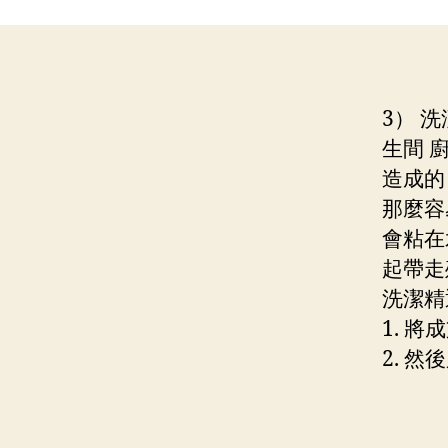
3） 
生間 
造成的
那麼容
會粘在
起帶走
洗潔精
1. 將
2. 