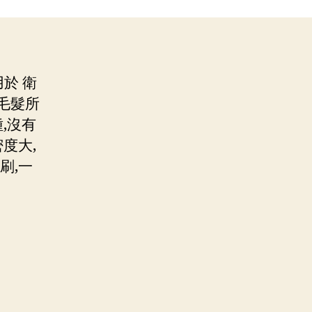
於 衛
由毛髮所
,沒有
度大,
刷,一