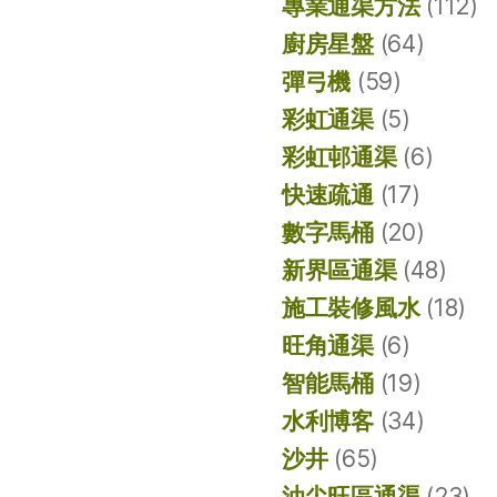
專業通渠方法
(112)
廚房星盤
(64)
彈弓機
(59)
彩虹通渠
(5)
彩虹邨通渠
(6)
快速疏通
(17)
數字馬桶
(20)
新界區通渠
(48)
施工裝修風水
(18)
旺角通渠
(6)
智能馬桶
(19)
水利博客
(34)
沙井
(65)
油尖旺區通渠
(23)