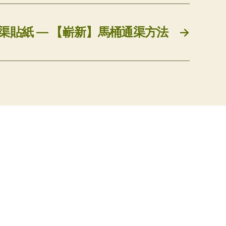
渠貼紙 — 【嶄新】馬桶通渠方法
→