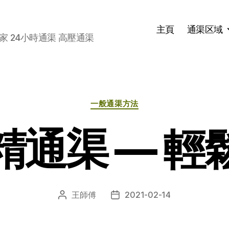
主頁
通渠区域
家 24小時通渠 高壓通渠
分
一般通渠方法
类
精通渠 — 輕
王師傅
2021-02-14
文
发
章
布
作
日