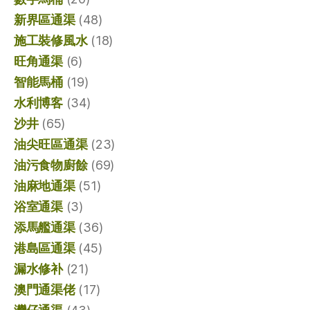
新界區通渠
(48)
施工裝修風水
(18)
旺角通渠
(6)
智能馬桶
(19)
水利博客
(34)
沙井
(65)
油尖旺區通渠
(23)
油污食物廚餘
(69)
油麻地通渠
(51)
浴室通渠
(3)
添馬艦通渠
(36)
港島區通渠
(45)
漏水修补
(21)
澳門通渠佬
(17)