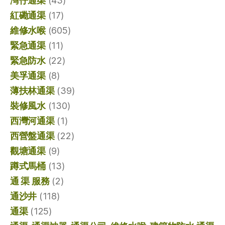
灣仔通渠
(43)
紅磡通渠
(17)
維修水喉
(605)
緊急通渠
(11)
緊急防水
(22)
美孚通渠
(8)
薄扶林通渠
(39)
裝修風水
(130)
西灣河通渠
(1)
西營盤通渠
(22)
觀塘通渠
(9)
蹲式馬桶
(13)
通 渠 服務
(2)
通沙井
(118)
通渠
(125)