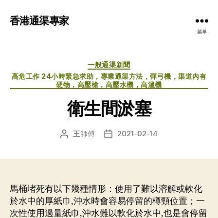
香港通渠專家
菜单
分
一般通渠新聞
类
高危工作 24小時緊急求助，專業通渠方法，彈弓機，渠道內有
硬物，高壓槍，高壓水機，高溫機
衛生間淤塞
王師傅
2021-02-14
文
发
章
布
作
日
者
期
馬桶堵死有以下幾種情形：使用了難以溶解或軟化
於水中的厚紙巾,沖水時會容易停留的樽頸位置；一
次性使用過量紙巾,沖水難以軟化於水中,也是會停留