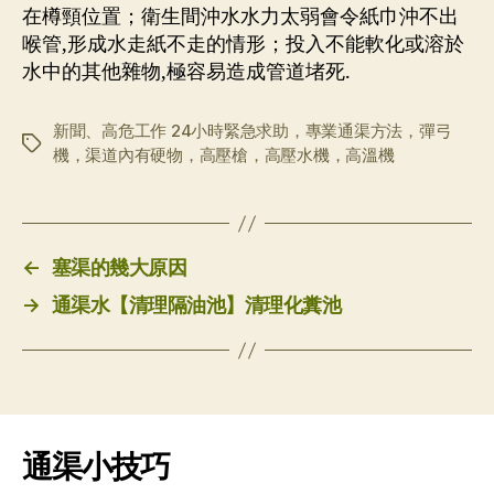
在樽頸位置；衛生間沖水水力太弱會令紙巾沖不出
喉管,形成水走紙不走的情形；投入不能軟化或溶於
水中的其他雜物,極容易造成管道堵死.
新聞、高危工作 24小時緊急求助，專業通渠方法，彈弓
标
機，渠道內有硬物，高壓槍，高壓水機，高溫機
签
←
塞渠的幾大原因
→
通渠水【清理隔油池】清理化糞池
通渠小技巧