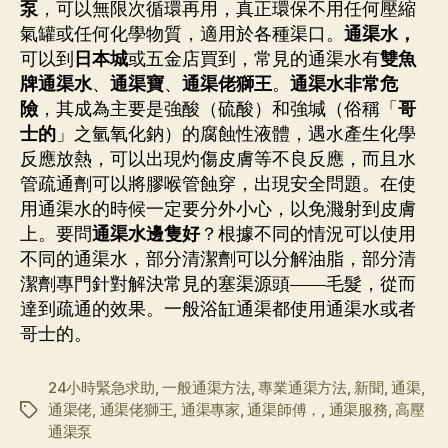
泵
，可以無限次循環再用，真正環保不用任何壓縮
氣罐或任何化學物質，適用於各種渠口。
通渠水，
可以到
日本城
或五金店買到，常見的通渠水有
雙魚
牌通渠水
、
通渠寶
、
通渠佬獅王
。
通渠水非常危
險
，其成為主要是強酸（硫酸）和強堿（俗稱「
哥
士的
」之氫氧化鈉）的腐蝕性液體，遇水產生化學
反應放熱，可以出現灼傷皮膚等不良反應，而且水
管疏通劑可以將膠喉管蝕穿，出現安全問題。在使
用通渠水的時候一定要分外小心，以免濺射到皮膚
上。要問
通渠水邊隻好
？根據不同的情況可以使用
不同的通渠水，部分清潔劑可以分解油脂，部分清
潔劑專門針對解決常見的塞渠源頭——毛髮，從而
達到疏通的效果。一般浴缸通渠都使用通渠水或者
哥士的。
24小時緊急求助
,
一般通渠方法
,
專業通渠方法
,
新聞
,
通渠
,
通渠佬
,
通渠佬獅王
,
通渠專家
,
通渠師傅，
,
通渠服務
,
高壓
标
通渠泵
签