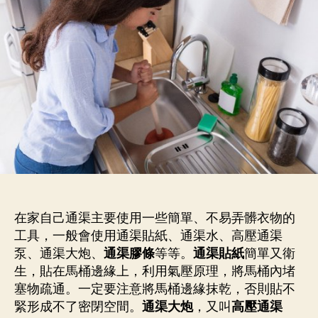
在家自己通渠主要使用一些簡單、不易弄髒衣物的
工具，一般會使用通渠貼紙、通渠水、高壓通渠
泵、通渠大炮、
通渠膠條
等等。
通渠貼紙
簡單又衛
生，貼在馬桶邊緣上，利用氣壓原理，將馬桶內堵
塞物疏通。一定要注意將馬桶邊緣抹乾，否則貼不
緊形成不了密閉空間。
通渠大炮
，又叫
高壓通渠