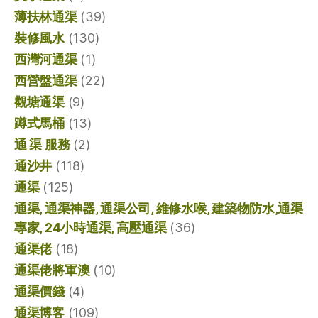
薄扶林通渠
(39)
裝修風水
(130)
西灣河通渠
(1)
西營盤通渠
(22)
觀塘通渠
(9)
蹲式馬桶
(13)
通 渠 服務
(2)
通沙井
(118)
通渠
(125)
通渠, 通渠神器, 通渠公司, 維修水喉, 建築物防水,通渠
專家, 24小時通渠, 高壓通渠
(36)
通渠佬
(18)
通渠佬將軍澳
(10)
通渠價錢
(4)
通渠博客
(109)