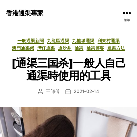
香港通渠專家
菜单
分
一般通渠新聞
九龍區通渠
九龍城通渠
利東村通渠
类
澳門通渠佬
灣仔通渠
通沙井
通渠
通渠博客
通渠方法
[通渠三国杀]一般人自己
通渠時使用的工具
王師傅
2021-02-14
文
发
章
布
作
日
者
期