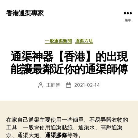
香港通渠專家
菜单
分
一般通渠新聞
通渠方法
类
通渠神器【香港】的出現
能讓最鄰近你的通渠師傅
王師傅
2021-02-14
文
发
章
布
作
日
者
期
在家自己通渠主要使用一些簡單、不易弄髒衣物的
工具，一般會使用通渠貼紙、通渠水、高壓通渠
泵、通渠大炮、
通渠膠條
等等。