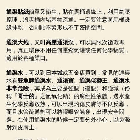
通渠貼紙
簡單又衛生，貼在馬桶邊緣上，利用氣壓
原理，將馬桶內堵塞物疏通。一定要注意將馬桶邊
緣抹乾，否則貼不緊形成不了密閉空間。
通渠大炮
，又叫
高壓通渠泵
，可以無限次循環再
用，真正環保不用任何壓縮氣罐或任何化學物質，
適用於各種渠口。
通渠水，
可以到
日本城
或五金店買到，常見的通渠
水有
雙魚牌通渠水
、
通渠寶
、
通渠佬獅王
。
通渠水
非常危險
，其成為主要是強酸（硫酸）和強堿（俗
稱「
哥士的
」之氫氧化鈉）的腐蝕性液體，遇水產
生化學反應放熱，可以出現灼傷皮膚等不良反應，
而且水管疏通劑可以將膠喉管蝕穿，出現安全問
題。在使用通渠水的時候一定要分外小心，以免濺
射到皮膚上。