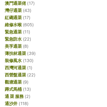
澳門通渠佬
(17)
灣仔通渠
(43)
紅磡通渠
(17)
維修水喉
(605)
緊急通渠
(11)
緊急防水
(22)
美孚通渠
(8)
薄扶林通渠
(39)
裝修風水
(130)
西灣河通渠
(1)
西營盤通渠
(22)
觀塘通渠
(9)
蹲式馬桶
(13)
通 渠 服務
(2)
通沙井
(118)