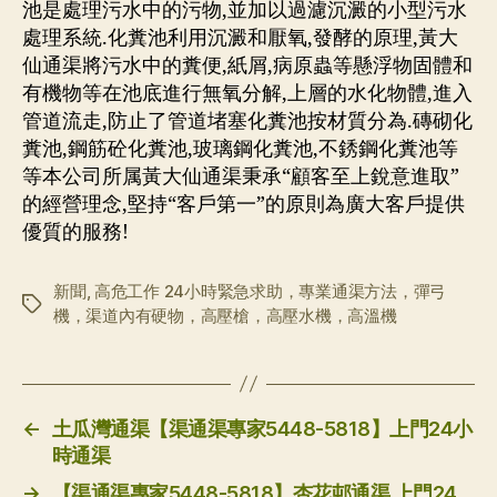
池是處理污水中的污物,並加以過濾沉澱的小型污水
處理系統.化糞池利用沉澱和厭氧,發酵的原理,黃大
仙通渠將污水中的糞便,紙屑,病原蟲等懸浮物固體和
有機物等在池底進行無氧分解,上層的水化物體,進入
管道流走,防止了管道堵塞化糞池按材質分為.磚砌化
糞池,鋼筋砼化糞池,玻璃鋼化糞池,不銹鋼化糞池等
等本公司所属黃大仙通渠秉承“顧客至上銳意進取”
的經營理念,堅持“客戶第一”的原則為廣大客戶提供
優質的服務!
新聞
,
高危工作 24小時緊急求助，專業通渠方法，彈弓
标
機，渠道內有硬物，高壓槍，高壓水機，高溫機
签
←
土瓜灣通渠【渠通渠專家5448-5818】上門24小
時通渠
→
【渠通渠專家5448-5818】杏花邨通渠 上門24