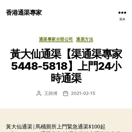
香港通渠專家
菜单
分
通渠專家分部公司
通渠方法
类
黃大仙通渠【渠通渠專家
5448-5818】上門24小
時通渠
王師傅
2021-02-15
文
发
章
布
作
日
者
期
黃大仙通渠|馬桶厠所上門緊急通渠$100起