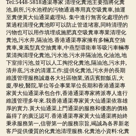
Tel:5448-5818通渠專家 清理化糞池主要指將化糞
池,廁所,污水池裡的污物通過專用真空吸糞車,抽運
至糞便黃大仙通渠處理站. 集中進行無害化處理的作
業過程清理化糞池即可以防止管道堵塞,同時清理的
污物也可以用作填埋或施肥真空吸糞車專業清理化
糞池,污水井,隔油池.香港通渠專家擁有多輛真空抽
糞車,東風型真空抽糞車,中燕型環衛車等吸污車輛專
業清掏清理化糞池,污水池.污水井隔油池,化油池,地
下室排污池,並可以人工掏挖化糞池,隔油池,污水井,
清井底,污水的清運工作;提供化糞池,污水井的長期
維護管理服務誠邀各大社區物業,酒店賓館飯店,大
廈,學校,醫院,單位等企事業單位長期和香港通渠專
家黃大仙通渠承包合作,香港通渠專家將派專人進行
維護管理多年來.我香港通渠專家黃大仙通渠依靠雄
厚的實力.黃大仙通渠上門通渠的服務和優惠的價格
贏得了的廣泛認可.香港通渠專家黃大仙通渠將始終
秉承服務第一,信譽第一的服務宗旨,竭誠為各界新老
客戶提供優質的化糞池清理服務.化糞池小資料:化糞