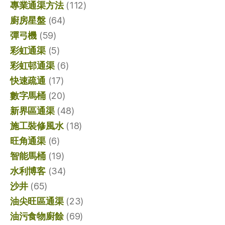
專業通渠方法
(112)
廚房星盤
(64)
彈弓機
(59)
彩虹通渠
(5)
彩虹邨通渠
(6)
快速疏通
(17)
數字馬桶
(20)
新界區通渠
(48)
施工裝修風水
(18)
旺角通渠
(6)
智能馬桶
(19)
水利博客
(34)
沙井
(65)
油尖旺區通渠
(23)
油污食物廚餘
(69)