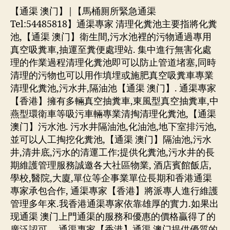
【通渠 澳门】|【馬桶厠所緊急通渠
Tel:54485818】通渠專家 清理化糞池主要指將化糞
池,【通渠 澳门】衛生間,污水池裡的污物通過專用
真空吸糞車,抽運至糞便處理站. 集中進行無害化處
理的作業過程清理化糞池即可以防止管道堵塞,同時
清理的污物也可以用作填埋或施肥真空吸糞車專業
清理化糞池,污水井,隔油池【通渠 澳门】. 通渠專家
【香港】擁有多輛真空抽糞車,東風型真空抽糞車,中
燕型環衛車等吸污車輛專業清掏清理化糞池,【通渠
澳门】污水池. 污水井隔油池,化油池,地下室排污池,
並可以人工掏挖化糞池,【通渠 澳门】隔油池,污水
井,清井底,污水的清運工作;提供化糞池,污水井的長
期維護管理服務誠邀各大社區物業, 酒店賓館飯店,
學校,醫院,大廈,單位等企事業單位長期和香港通渠
專家承包合作, 通渠專家【香港】將派專人進行維護
管理多年來.我香港通渠專家依靠雄厚的實力.如果出
现通渠 澳门上門通渠的服務和優惠的價格贏得了的
廣泛認可 . –通渠專家【香港】通渠 澳门提供優質的