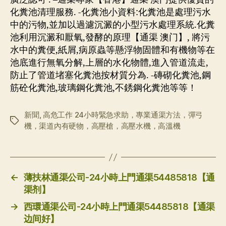
化糞池清理服務. -化糞池小資料:化糞池是處理污水
中的污物,並加以過濾沉澱的小型污水處理系統.化糞
池利用沉澱和厭氧,發酵的原理【通渠 澳门】, 將污
水中的糞便,紙屑,病原蟲等懸浮物固體和有機物等在
池底進行無氧分解,上層的水化物體,進入管道流走,
防止了管道堵塞化糞池按材質分為. -磚砌化糞池,鋼
筋砼化糞池,玻璃鋼化糞池,不銹鋼化糞池等等！
新聞
,
高危工作 24小時緊急求助，專業通渠方法，彈弓
标
機，渠道內有硬物，高壓槍，高壓水機，高溫機
签
←
薄扶林通渠公司-24小時上門通渠54485818【通
渠剂】
→
西環通渠公司-24小時上門通渠54485818【通渠
边间好】