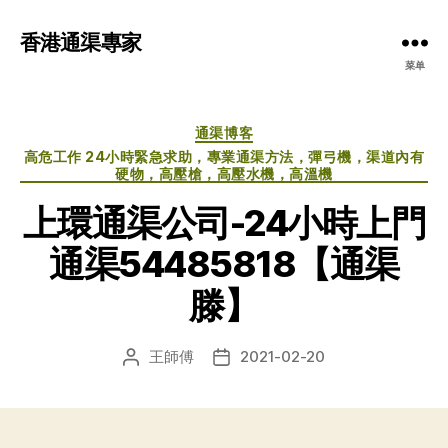
香港通渠專家
菜单
分
通渠博客
类
高危工作 24小時緊急求助，專業通渠方法，彈弓機，渠道內有
硬物，高壓槍，高壓水機，高溫機
上環通渠公司-24小時上門
通渠54485818【通渠
滕】
王師傅
2021-02-20
文
发
章
布
作
日
者
期