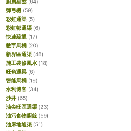
廚房星盤
(64)
彈弓機
(59)
彩虹通渠
(5)
彩虹邨通渠
(6)
快速疏通
(17)
數字馬桶
(20)
新界區通渠
(48)
施工裝修風水
(18)
旺角通渠
(6)
智能馬桶
(19)
水利博客
(34)
沙井
(65)
油尖旺區通渠
(23)
油污食物廚餘
(69)
油麻地通渠
(51)