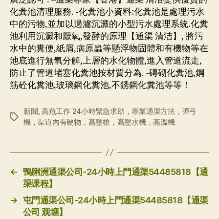
化糞池清理服務. -化糞池小資料:化糞池是處理污水
中的污物,並加以過濾沉澱的小型污水處理系統.化糞
池利用沉澱和厭氧,發酵的原理【通渠 清洁】, 將污
水中的糞便,紙屑,病原蟲等懸浮物固體和有機物等在
池底進行無氧分解,上層的水化物體,進入管道流走,
防止了管道堵塞化糞池按材質分為. -磚砌化糞池,鋼
筋砼化糞池,玻璃鋼化糞池,不銹鋼化糞池等等！
新聞
,
高危工作 24小時緊急求助，專業通渠方法，彈弓
标
機，渠道內有硬物，高壓槍，高壓水機，高溫機
签
←
鴨脷洲通渠公司-24小時上門通渠54485818【通
渠课程】
→
屯門通渠公司-24小時上門通渠54485818【通渠
公司 观塘】