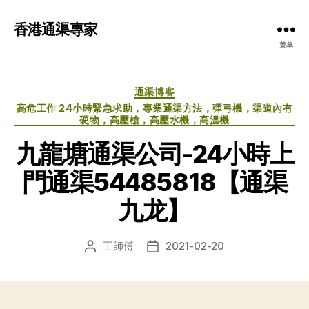
香港通渠專家
菜单
分
通渠博客
类
高危工作 24小時緊急求助，專業通渠方法，彈弓機，渠道內有
硬物，高壓槍，高壓水機，高溫機
九龍塘通渠公司-24小時上
門通渠54485818【通渠
九龙】
王師傅
2021-02-20
文
发
章
布
作
日
者
期