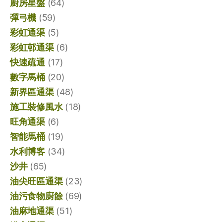
廚房星盤
(64)
彈弓機
(59)
彩虹通渠
(5)
彩虹邨通渠
(6)
快速疏通
(17)
數字馬桶
(20)
新界區通渠
(48)
施工裝修風水
(18)
旺角通渠
(6)
智能馬桶
(19)
水利博客
(34)
沙井
(65)
油尖旺區通渠
(23)
油污食物廚餘
(69)
油麻地通渠
(51)