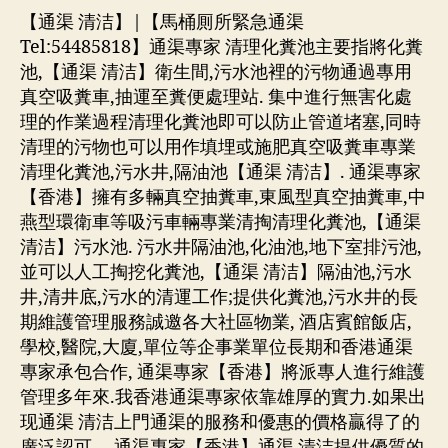
【通渠 清洁】|【馬桶厠所緊急通渠
Tel:54485818】通渠專家 清理化糞池主要指將化糞
池,【通渠 清洁】衛生間,污水池裡的污物通過專用
真空吸糞車,抽運至糞便處理站. 集中進行無害化處
理的作業過程清理化糞池即可以防止管道堵塞,同時
清理的污物也可以用作填埋或施肥真空吸糞車專業
清理化糞池,污水井,隔油池【通渠 清洁】. 通渠專家
【香港】擁有多輛真空抽糞車,東風型真空抽糞車,中
燕型環衛車等吸污車輛專業清掏清理化糞池,【通渠
清洁】污水池. 污水井隔油池,化油池,地下室排污池,
並可以人工掏挖化糞池,【通渠 清洁】隔油池,污水
井,清井底,污水的清運工作;提供化糞池,污水井的長
期維護管理服務誠邀各大社區物業, 酒店賓館飯店,
學校,醫院,大廈,單位等企事業單位長期和香港通渠
專家承包合作, 通渠專家【香港】將派專人進行維護
管理多年來.我香港通渠專家依靠雄厚的實力.如果出
现通渠 清洁上門通渠的服務和優惠的價格贏得了的
廣泛認可 . –通渠專家【香港】通渠 清洁提供優質的