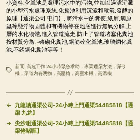
小資料:化糞池是處理污水中的污物,並加以過濾沉澱
的小型污水處理系統.化糞池利用沉澱和厭氧,發酵的
原理【通渠公司 屯门】, 將污水中的糞便,紙屑,病原
蟲等懸浮物固體和有機物等在池底進行無氧分解,上
層的水化物體,進入管道流走,防止了管道堵塞化糞池
按材質分為. -磚砌化糞池,鋼筋砼化糞池,玻璃鋼化糞
池,不銹鋼化糞池等等！
新聞
,
高危工作 24小時緊急求助，專業通渠方法，彈弓
标
機，渠道內有硬物，高壓槍，高壓水機，高溫機
签
←
九龍塘通渠公司-24小時上門通渠54485818【通
渠 九龙】
→
尖沙咀通渠公司-24小時上門通渠54485818【通
渠佬啫喱】