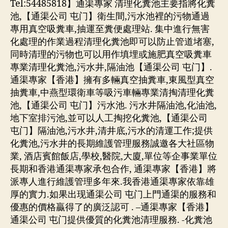
Tel:54485818】通渠專家 清理化糞池主要指將化糞
池,【通渠公司 屯门】衛生間,污水池裡的污物通過
專用真空吸糞車,抽運至糞便處理站. 集中進行無害
化處理的作業過程清理化糞池即可以防止管道堵塞,
同時清理的污物也可以用作填埋或施肥真空吸糞車
專業清理化糞池,污水井,隔油池【通渠公司 屯门】.
通渠專家【香港】擁有多輛真空抽糞車,東風型真空
抽糞車,中燕型環衛車等吸污車輛專業清掏清理化糞
池,【通渠公司 屯门】污水池. 污水井隔油池,化油池,
地下室排污池,並可以人工掏挖化糞池,【通渠公司
屯门】隔油池,污水井,清井底,污水的清運工作;提供
化糞池,污水井的長期維護管理服務誠邀各大社區物
業, 酒店賓館飯店,學校,醫院,大廈,單位等企事業單位
長期和香港通渠專家承包合作, 通渠專家【香港】將
派專人進行維護管理多年來.我香港通渠專家依靠雄
厚的實力.如果出现通渠公司 屯门上門通渠的服務和
優惠的價格贏得了的廣泛認可 . –通渠專家【香港】
通渠公司 屯门提供優質的化糞池清理服務. -化糞池