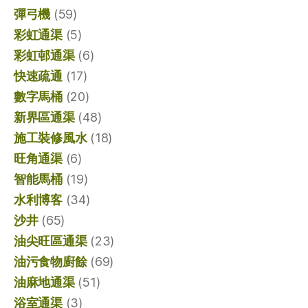
彈弓機
(59)
彩虹通渠
(5)
彩虹邨通渠
(6)
快速疏通
(17)
數字馬桶
(20)
新界區通渠
(48)
施工裝修風水
(18)
旺角通渠
(6)
智能馬桶
(19)
水利博客
(34)
沙井
(65)
油尖旺區通渠
(23)
油污食物廚餘
(69)
油麻地通渠
(51)
浴室通渠
(3)