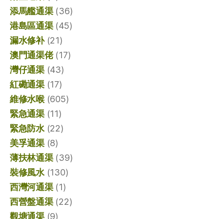
添馬艦通渠
(36)
港島區通渠
(45)
漏水修补
(21)
澳門通渠佬
(17)
灣仔通渠
(43)
紅磡通渠
(17)
維修水喉
(605)
緊急通渠
(11)
緊急防水
(22)
美孚通渠
(8)
薄扶林通渠
(39)
裝修風水
(130)
西灣河通渠
(1)
西營盤通渠
(22)
觀塘通渠
(9)