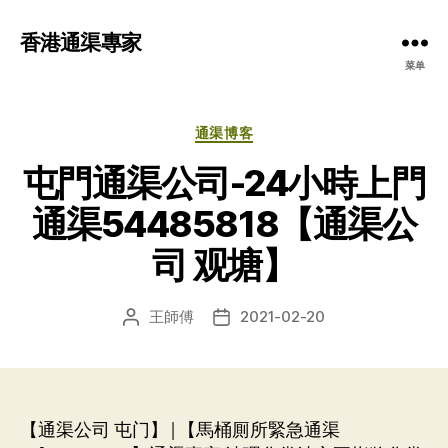
香港通渠專家
菜单
分
通渠博客
类
屯門通渠公司-24小時上門
通渠54485818【通渠公
司 观塘】
王師傅
2021-02-20
文
发
章
布
作
日
者
期
【通渠公司 屯门】|【馬桶厠所緊急通渠