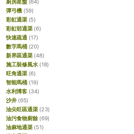
廚房星盤
(64)
彈弓機
(59)
彩虹通渠
(5)
彩虹邨通渠
(6)
快速疏通
(17)
數字馬桶
(20)
新界區通渠
(48)
施工裝修風水
(18)
旺角通渠
(6)
智能馬桶
(19)
水利博客
(34)
沙井
(65)
油尖旺區通渠
(23)
油污食物廚餘
(69)
油麻地通渠
(51)