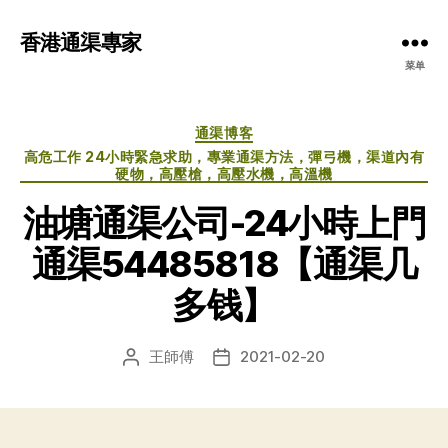
香港通渠專家
菜单
分
通渠博客
类
高危工作 24小時緊急求助，專業通渠方法，彈弓機，渠道內有
硬物，高壓槍，高壓水機，高溫機
油塘通渠公司-24小時上門
通渠54485818【通渠几
多钱】
王師傅
2021-02-20
文
发
章
布
作
日
者
期