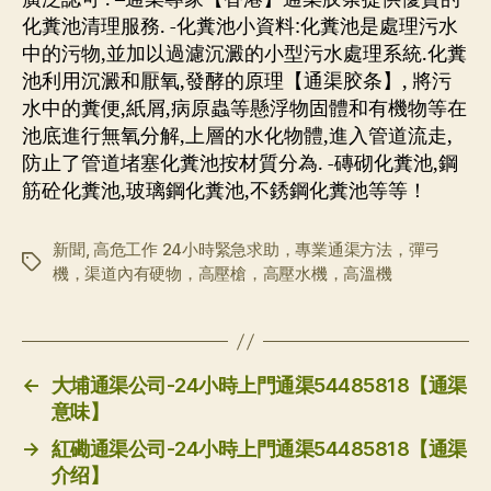
化糞池清理服務. -化糞池小資料:化糞池是處理污水
中的污物,並加以過濾沉澱的小型污水處理系統.化糞
池利用沉澱和厭氧,發酵的原理【通渠胶条】, 將污
水中的糞便,紙屑,病原蟲等懸浮物固體和有機物等在
池底進行無氧分解,上層的水化物體,進入管道流走,
防止了管道堵塞化糞池按材質分為. -磚砌化糞池,鋼
筋砼化糞池,玻璃鋼化糞池,不銹鋼化糞池等等！
新聞
,
高危工作 24小時緊急求助，專業通渠方法，彈弓
标
機，渠道內有硬物，高壓槍，高壓水機，高溫機
签
←
大埔通渠公司-24小時上門通渠54485818【通渠
意味】
→
紅磡通渠公司-24小時上門通渠54485818【通渠
介绍】