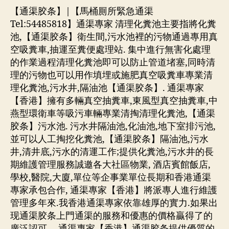
【通渠胶条】|【馬桶厠所緊急通渠
Tel:54485818】通渠專家 清理化糞池主要指將化糞
池,【通渠胶条】衛生間,污水池裡的污物通過專用真
空吸糞車,抽運至糞便處理站. 集中進行無害化處理
的作業過程清理化糞池即可以防止管道堵塞,同時清
理的污物也可以用作填埋或施肥真空吸糞車專業清
理化糞池,污水井,隔油池【通渠胶条】. 通渠專家
【香港】擁有多輛真空抽糞車,東風型真空抽糞車,中
燕型環衛車等吸污車輛專業清掏清理化糞池,【通渠
胶条】污水池. 污水井隔油池,化油池,地下室排污池,
並可以人工掏挖化糞池,【通渠胶条】隔油池,污水
井,清井底,污水的清運工作;提供化糞池,污水井的長
期維護管理服務誠邀各大社區物業, 酒店賓館飯店,
學校,醫院,大廈,單位等企事業單位長期和香港通渠
專家承包合作, 通渠專家【香港】將派專人進行維護
管理多年來.我香港通渠專家依靠雄厚的實力.如果出
现通渠胶条上門通渠的服務和優惠的價格贏得了的
廣泛認可 . –通渠專家【香港】通渠胶条提供優質的